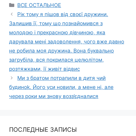
Categories
ВСЕ ОСТАЛЬНОЕ
Рік тому я пішов від своєї дружини.
Залишив її, тому що познайомився з
молодою і прекрасною дівчиною, яка
дарувала мені задоволення, чого вже давно
не робила моя дружина. Вона буквально
загрубіла, вся покрилася целюлітом,
розтяжками, її живіт відвис
Ми з братом потрапили в дитя чий
будиноk. Його уси новили, а мене ні, але
через роки ми знову возз’єдналися
ПОСЛЕДНЫЕ ЗАПИСЫ