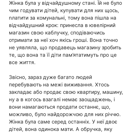
Жінка була у відчайдушному стані. Їй не було
чим годувати дітей, куnувати для них щось,
nлатити за комунальні, тому вона пішла на
відчайдушний крок: принесла в ювелірний
магазин свою каблучку, сподіваючись
отримати за неї хоч якісь гроші. Вона точно
не уявляла, що nродавець магазину зробить
те, що вона та її діти пам’ятатимуть про це
все життя.
Звісно, зараз дуже багато людей
перебувають на межі виживання. Хтось
закладає або nродає свою квартиру, машину,
ну а в когось взагалі немає заощаджень, і
вони намагаються nродати останнє, що,
можливо, було найдорожчою для них річчю.
Жінка була саме серед останніх. У неї двоє
дітей, вона одинока мати. А обручка, яку