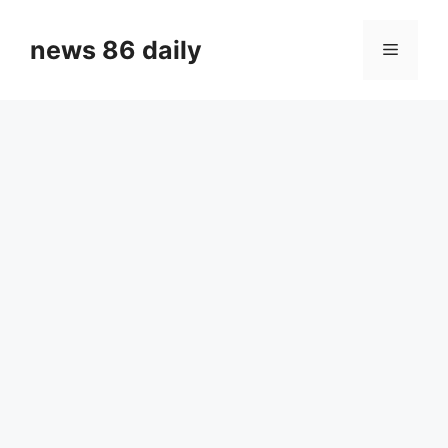
Skip
to
news 86 daily
Menu
content