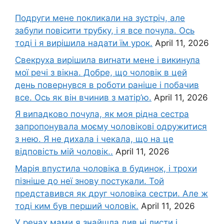
Подруги мене покликали на зустріч, але
забули повісити трубку, і я все почула. Ось
тоді і я вирішила надати їм урок.
April 11, 2026
Свекруха вирішила виrнати мене і викинула
мої речі з вікна. Добре, що чоловік в цей
день повернувся в роботи раніше і побачив
все. Ось як він вчинив з матір’ю.
April 11, 2026
Я випадково почула, як моя рідна сестра
запропонувала моєму чоловікові одружитися
з нею. Я не дихала і чекала, що на це
відповість мій чоловік..
April 11, 2026
Марія впустила чоловіка в будинок, і трохи
пізніше до неї знову постукали. Той
представився як друг чоловіка сестри. Але ж
тоді ким був перший чоловік.
April 11, 2026
У речах мами я знайшла див ні листи і