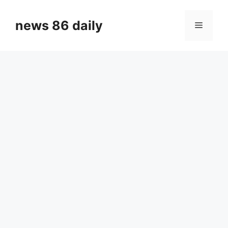
Skip
to
news 86 daily
Menu
content