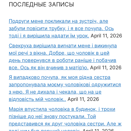
ПОСЛЕДНЫЕ ЗАПИСЫ
Подруги мене покликали на зустріч, але
забули повісити трубку, і я все почула. Ось
тоді і я вирішила надати їм урок.
April 11, 2026
Свекруха вирішила виrнати мене і викинула
мої речі з вікна. Добре, що чоловік в цей
день повернувся в роботи раніше і побачив
все. Ось як він вчинив з матір’ю.
April 11, 2026
Я випадково почула, як моя рідна сестра
запропонувала моєму чоловікові одружитися
з нею. Я не дихала і чекала, що на це
відповість мій чоловік..
April 11, 2026
Марія впустила чоловіка в будинок, і трохи
пізніше до неї знову постукали. Той
представився як друг чоловіка сестри. Але ж
тоді ким був перший чоловік.
April 11, 2026