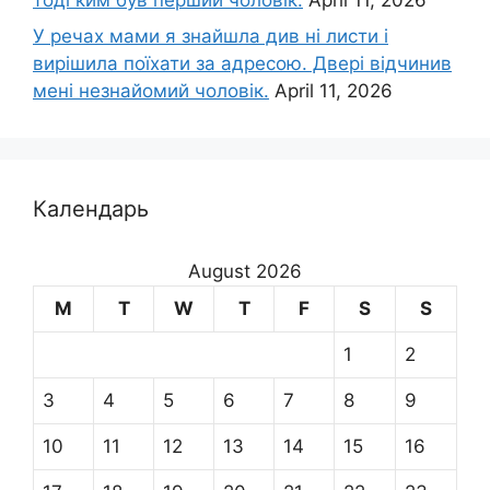
У речах мами я знайшла див ні листи і
вирішила поїхати за адресою. Двері відчинив
мені незнайомий чоловік.
April 11, 2026
Календарь
August 2026
M
T
W
T
F
S
S
1
2
3
4
5
6
7
8
9
10
11
12
13
14
15
16