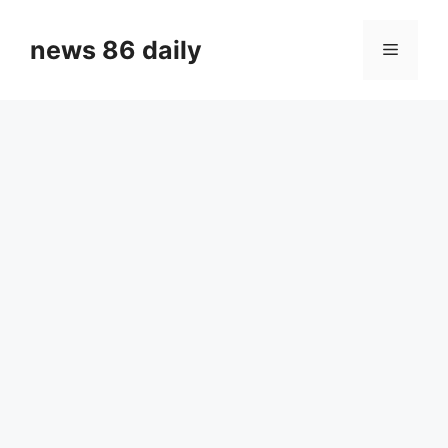
Skip
to
news 86 daily
Menu
content