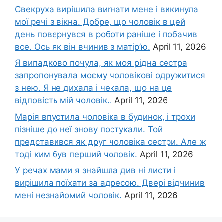
Свекруха вирішила виrнати мене і викинула
мої речі з вікна. Добре, що чоловік в цей
день повернувся в роботи раніше і побачив
все. Ось як він вчинив з матір’ю.
April 11, 2026
Я випадково почула, як моя рідна сестра
запропонувала моєму чоловікові одружитися
з нею. Я не дихала і чекала, що на це
відповість мій чоловік..
April 11, 2026
Марія впустила чоловіка в будинок, і трохи
пізніше до неї знову постукали. Той
представився як друг чоловіка сестри. Але ж
тоді ким був перший чоловік.
April 11, 2026
У речах мами я знайшла див ні листи і
вирішила поїхати за адресою. Двері відчинив
мені незнайомий чоловік.
April 11, 2026