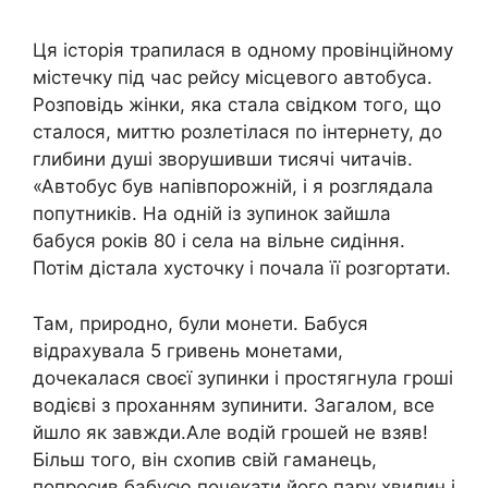
Ця історія трапилася в одному провінційному
містечку під час рейсу місцевого автобуса.
Розповідь жінки, яка стала свідком того, що
сталося, миттю розлетілася по інтернету, до
глибини душі зворушивши тисячі читачів.
«Автобус був напівпорожній, і я розглядала
попутників. На одній із зупинок зайшла
бабуся років 80 і села на вільне сидіння.
Потім дістала хусточку і почала її розгортати.
Там, природно, були монети. Бабуся
відрахувала 5 гривень монетами,
дочекалася своєї зупинки і простягнула гроші
водієві з проханням зупинити. Загалом, все
йшло як завжди.Але водій грошей не взяв!
Більш того, він схопив свій гаманець,
попросив бабусю почекати його пару хвилин і