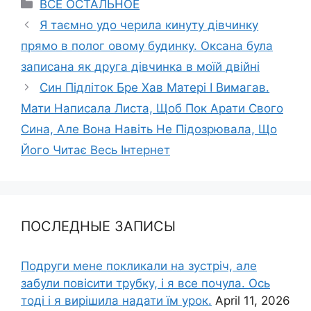
Categories
ВСЕ ОСТАЛЬНОЕ
Я таємно удо черила кинуту дівчинку
прямо в полог овому будинку. Оксана була
записана як друга дівчинка в моїй двійні
Син Підліток Бре Хав Матері І Вимагав.
Мати Написала Листа, Щоб Пок Арати Свого
Сина, Але Вона Навіть Не Підозрювала, Що
Його Читає Весь Інтернет
ПОСЛЕДНЫЕ ЗАПИСЫ
Подруги мене покликали на зустріч, але
забули повісити трубку, і я все почула. Ось
тоді і я вирішила надати їм урок.
April 11, 2026