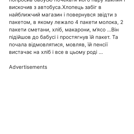
вискочив з автобуса.Хлопець забіг в
найближчий магазин і повернувся звідти з
пакетом, в якому лежало 4 пакети молока, 2
пакети сметани, хліб, макарони, м’ясо …Він
підійшов до бабусі і простягнув їй пакет. Та
почала відмовлятися, мовляв, їй пенсії
вистачає на хліб і все в цьому роді …
Advertisements