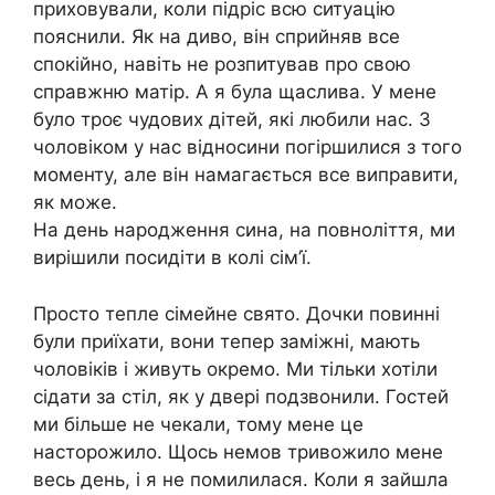
приховували, коли підріс всю ситуацію
пояснили. Як на диво, він сприйняв все
спокійно, навіть не розпитував про свою
справжню матір. А я була щаслива. У мене
було троє чудових дітей, які любили нас. З
чоловіком у нас відносини погіршилися з того
моменту, але він намагається все виправити,
як може.
На день народження сина, на повноліття, ми
вирішили посидіти в колі сім’ї.
Просто тепле сімейне свято. Дочки повинні
були приїхати, вони тепер заміжні, мають
чоловіків і живуть окремо. Ми тільки хотіли
сідати за стіл, як у двері подзвонили. Гостей
ми більше не чекали, тому мене це
насторожило. Щось немов тривожило мене
весь день, і я не помилилася. Коли я зайшла