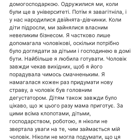
домогосподаркою. Одружилися ми, коли
були ще в університеті. Потім я завагітніла, і
у нас народилися двійнята-дівчинки. Коли
діти підросли, ми зайнялися власним
невеликим бізнесом. Я частково лише
допомагала чоловікові, оскільки потрібно
було доглядати за дітьми і господинею в домі
бути. Найбільше я любила готувати. Чоловік
завжди чекав вихідних, щоб я його
порадувала чимось смачненьким. Я
намагалася кожен раз придумати нову
страву, а чоловік був головним
дегустатором. Дітям також завжди було
цікаво, що ж цього разу мама приготує. За
цими всіма клопотами, дітьми,
господарством, роботою, я ніколи не
звертала уваги на те, чим займається мій
чоловік. Ніколи не могла подумати, що ця