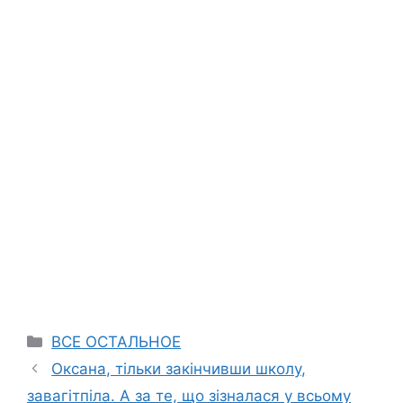
Categories
ВСЕ ОСТАЛЬНОЕ
Оксана, тільки закінчивши школу,
завагітпіла. А за те, що зізналася у всьому