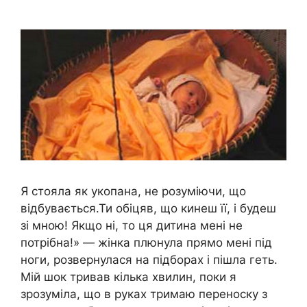
Я стояла як укопана, не розуміючи, що
відбувається.Ти обіцяв, що кинеш її, і будеш
зі мною! Якщо ні, то ця дитина мені не
потрібна!» — жінка плюнула прямо мені під
ноги, розвернулася на підборах і пішла геть.
Мій шок тривав кілька хвилин, поки я
зрозуміла, що в руках тримаю переноску з