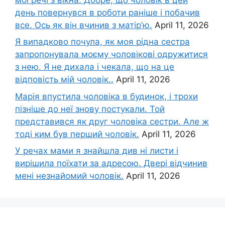
день повернувся в роботи раніше і побачив
все. Ось як він вчинив з матір’ю.
April 11, 2026
Я випадково почула, як моя рідна сестра
запропонувала моєму чоловікові одружитися
з нею. Я не дихала і чекала, що на це
відповість мій чоловік..
April 11, 2026
Марія впустила чоловіка в будинок, і трохи
пізніше до неї знову постукали. Той
представився як друг чоловіка сестри. Але ж
тоді ким був перший чоловік.
April 11, 2026
У речах мами я знайшла див ні листи і
вирішила поїхати за адресою. Двері відчинив
мені незнайомий чоловік.
April 11, 2026