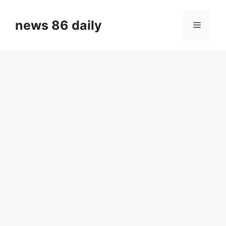
Skip
to
news 86 daily
Menu
content