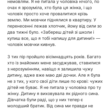
немовлям. Я не питала у чоловіка нічого, по
очах я зрозуміла, хто була ця жінка, і що
чоловік просто хоче провалитися крізь
землю. Ми мовчки піднялися в квартиру. У
перенесенні лежав хлопчик, йому від сили зо
два тижні було. «Забереш дітей зі школи і
купиш все, що я тобі напишу для дитини!» —
чоловік мовчки кивнув.
З тих пір пройшло вісімнадцять років. Багато
хто із знайомих мене засуджував, ставилися
з нерозумінням, навіщо я залишила чужу
дитину, адже вже маю дві дочки. Але я була
не з тих, у кого свої діти лише по крові: чужих
дітей не буває. Я не питала у чоловіка про ту
жінку. Дитину я виховувала як рідного сина.
Дівчатка були раді, що у них тепер є
молодший братик. Від сина ми правди не