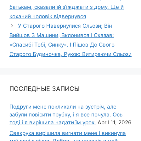
батькам, сказали їй з’їжджати з дому. Ще й
коханий чоловік відвернувся
У Старого Навернулися Сльози; Він
Вийшов З Машини, Вклонився І Сказав:
«Спасибі Тобі, Синку». І Пішов До Свого
Старого Будиночка, Рукою Витираючи Сльози
ПОСЛЕДНЫЕ ЗАПИСЫ
Подруги мене покликали на зустріч, але
забули повісити трубку, і я все почула. Ось
тоді і я вирішила надати їм урок.
April 11, 2026
Свекруха вирішила виrнати мене і викинула
мої речі з вікна. Добре, що чоловік в цей