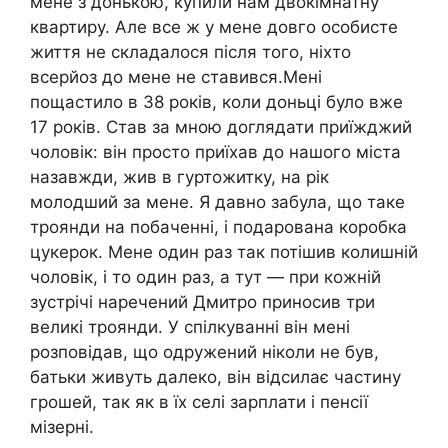
мене з донькою, купили нам двокімнатну
квартиру. Але все ж у мене довго особисте
життя не складалося після того, ніхто
всерйоз до мене не ставився.Мені
пощастило в 38 років, коли доньці було вже
17 років. Став за мною доглядати приїжджий
чоловік: він просто приїхав до нашого міста
назавжди, жив в гуртожитку, на рік
молодший за мене. Я давно забула, що таке
троянди на побаченні, і подарована коробка
цукерок. Мене один раз так потішив колишній
чоловік, і то один раз, а тут — при кожній
зустрічі наречений Дмитро приносив три
великі троянди. У спілкуванні він мені
розповідав, що одружений ніколи не був,
батьки живуть далеко, він відсилає частину
грошей, так як в їх селі зарплати і пенсії
мізерні.