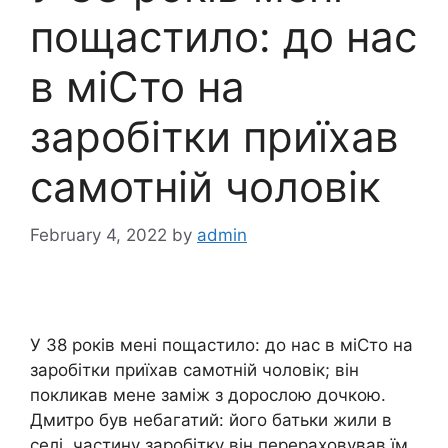
пощастило: до нас
в міCто на
заробітки приїхав
самотній чоловік
February 4, 2022
by
admin
У 38 років мені пощастило: до нас в міCто на
заробітки приїхав самотній чоловік; він
покликав мене заміж з дорослою дочкою.
Дмитро був небагатий: його батьки жили в
селі, частину заробітку він перераховував їм,