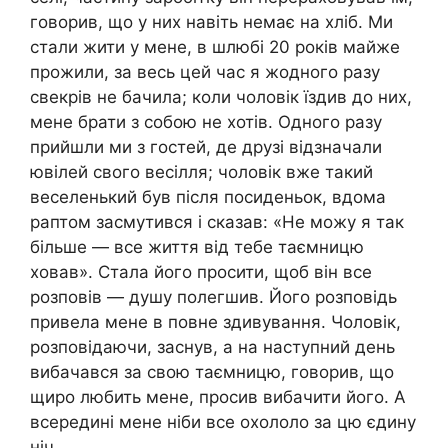
говорив, що у них навіть немає на хліб. Ми
стали жити у мене, в шлюбі 20 років майже
прожили, за весь цей час я жодного разу
свекрів не бачила; коли чоловік їздив до них,
мене брати з собою не хотів. Одного разу
прийшли ми з гостей, де друзі відзначали
ювілей свого весілля; чоловік вже такий
веселенький був після посиденьок, вдома
раптом засмутився і сказав: «Не можу я так
більше — все життя від тебе таємницю
ховав». Стала його просити, щоб він все
розповів — душу полегшив. Його розповідь
привела мене в повне здивування. Чоловік,
розповідаючи, заснув, а на наступний день
вибачався за свою таємницю, говорив, що
щиро любить мене, просив вибачити його. А
всередині мене ніби все охололо за цю єдину
ніч.