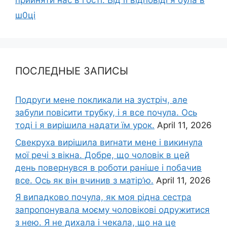
прийняти нас в гості. Від її відповіді я була в
ш0ці
ПОСЛЕДНЫЕ ЗАПИСЫ
Подруги мене покликали на зустріч, але
забули повісити трубку, і я все почула. Ось
тоді і я вирішила надати їм урок.
April 11, 2026
Свекруха вирішила виrнати мене і викинула
мої речі з вікна. Добре, що чоловік в цей
день повернувся в роботи раніше і побачив
все. Ось як він вчинив з матір’ю.
April 11, 2026
Я випадково почула, як моя рідна сестра
запропонувала моєму чоловікові одружитися
з нею. Я не дихала і чекала, що на це