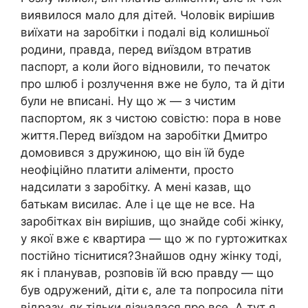
виявилося мало для дітей. Чоловік вирішив
виїхати на заробітки і подалі від колишньої
родини, правда, перед виїздом втратив
паспорт, а коли його відновили, то печаток
про шлюб і розлучення вже не було, та й діти
були не вписані. Ну що ж — з чистим
паспортом, як з чистою совістю: пора в нове
життя.Перед виїздом на заробітки Дмитро
домовився з дружиною, що він їй буде
неофіційно платити аліменти, просто
надсилати з заробітку. А мені казав, що
батькам висилає. Але і це ще не все. На
заробітках він вирішив, що знайде собі жінку,
у якої вже є квартира — що ж по гуртожитках
постійно тіснитися?Знайшов одну жінку тоді,
як і планував, розповів їй всю правду — що
був одружений, діти є, але та попросила піти
відразу, як тільки дізналася про все. А тут я