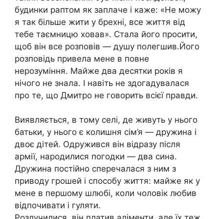
будинки раптом як заплаче і каже: «Не можу
я так більше жити у брехні, все життя від
тебе таємницю ховав». Стала його просити,
щоб він все розповів — душу полегшив.Його
розповідь привела мене в повне
нерозуміння. Майже два десятки років я
нічого не знала. І навіть не здогадувалася
про те, що Дмитро не говорить всієї правди.
Виявляється, в тому селі, де живуть у нього
батьки, у нього є колишня сім’я — дружина і
двоє дітей. Одружився він відразу після
армії, народилися погодки — два сина.
Дружина постійно сперечалася з ним з
приводу грошей і способу життя: майже як у
мене в першому шлюбі, коли чоловік любив
відпочивати і гуляти.
Розлучилися, він платив аліменти, але їх теж