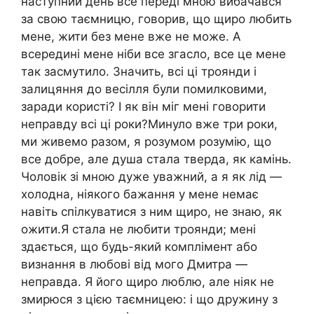
наступний день все переді мною вибачався
за свою таємницю, говорив, що щиро любить
мене, жити без мене вже не може. А
всередині мене ніби все згасло, все це мене
так засмутило. Значить, всі ці троянди і
залицяння до весілля були помилковими,
заради користі? І як він міг мені говорити
неправду всі ці роки?Минуло вже три роки,
ми живемо разом, я розумом розумію, що
все добре, але душа стала тверда, як камінь.
Чоловік зі мною дуже уважний, а я як лід —
холодна, ніякого бажання у мене немає
навіть спілкуватися з ним щиро, не знаю, як
ожити.Я стала не любити троянди; мені
здається, що будь-який комплімент або
визнання в любові від мого Дмитра —
неправда. Я його щиро люблю, але ніяк не
змирюся з цією таємницею: і що дружину з