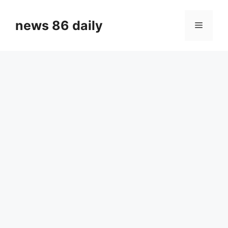
Skip
to
news 86 daily
Menu
content