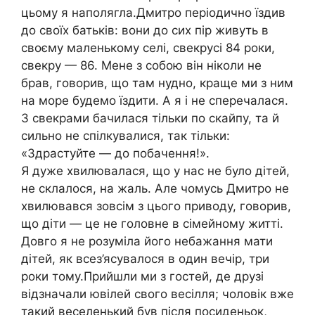
цьому я наполягла.Дмитро періодично їздив
до своїх батьків: вони до сих пір живуть в
своєму маленькому селі, свекрусі 84 роки,
свекру — 86. Мене з собою він ніколи не
брав, говорив, що там нудно, краще ми з ним
на море будемо їздити. А я і не сперечалася.
З свекрами бачилася тільки по скайпу, та й
сильно не спілкувалися, так тільки:
«Здрастуйте — до побачення!».
Я дуже хвилювалася, що у нас не було дітей,
не склалося, на жаль. Але чомусь Дмитро не
хвилювався зовсім з цього приводу, говорив,
що діти — це не головне в сімейному житті.
Довго я не розуміла його небажання мати
дітей, як всез’ясувалося в один вечір, три
роки тому.Прийшли ми з гостей, де друзі
відзначали ювілей свого весілля; чоловік вже
такий веселенький був після посиденьок,