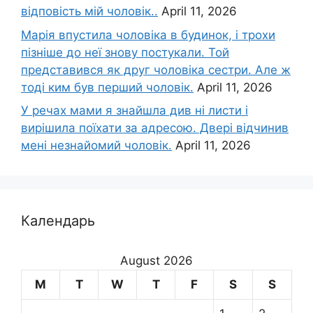
відповість мій чоловік..
April 11, 2026
Марія впустила чоловіка в будинок, і трохи
пізніше до неї знову постукали. Той
представився як друг чоловіка сестри. Але ж
тоді ким був перший чоловік.
April 11, 2026
У речах мами я знайшла див ні листи і
вирішила поїхати за адресою. Двері відчинив
мені незнайомий чоловік.
April 11, 2026
Календарь
August 2026
M
T
W
T
F
S
S