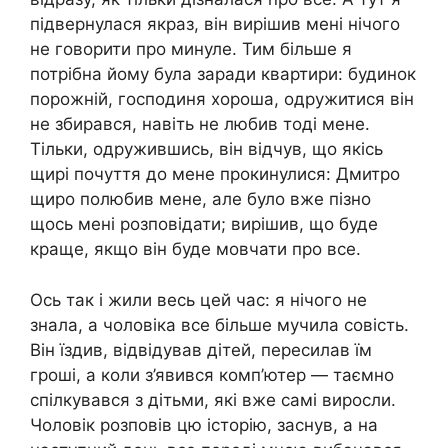
підвернулася якраз, він вирішив мені нічого
не говорити про минуле. Тим більше я
потрібна йому була заради квартири: будинок
порожній, господиня хороша, одружитися він
не збирався, навіть не любив тоді мене.
Тільки, одружившись, він відчув, що якісь
щирі почуття до мене прокинулися: Дмитро
щиро полюбив мене, але було вже пізно
щось мені розповідати; вирішив, що буде
краще, якщо він буде мовчати про все.
Ось так і жили весь цей час: я нічого не
знала, а чоловіка все більше мучила совість.
Він їздив, відвідував дітей, пересилав їм
гроші, а коли з’явився комп’ютер — таємно
спілкувався з дітьми, які вже самі виросли.
Чоловік розповів цю історію, заснув, а на