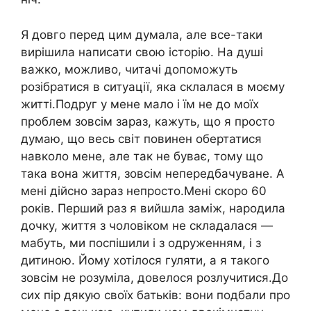
Я довго перед цим думала, але все-таки
вирішила написати свою історію. На душі
важко, можливо, читачі допоможуть
розібратися в ситуації, яка склалася в моєму
житті.Подруг у мене мало і їм не до моїх
проблем зовсім зараз, кажуть, що я просто
думаю, що весь світ повинен обертатися
навколо мене, але так не буває, тому що
така вона життя, зовсім непередбачуване. А
мені дійсно зараз непросто.Мені скоро 60
років. Перший раз я вийшла заміж, народила
дочку, життя з чоловіком не складалася —
мабуть, ми поспішили і з одруженням, і з
дитиною. Йому хотілося гуляти, а я такого
зовсім не розуміла, довелося розлучитися.До
сих пір дякую своїх батьків: вони подбали про