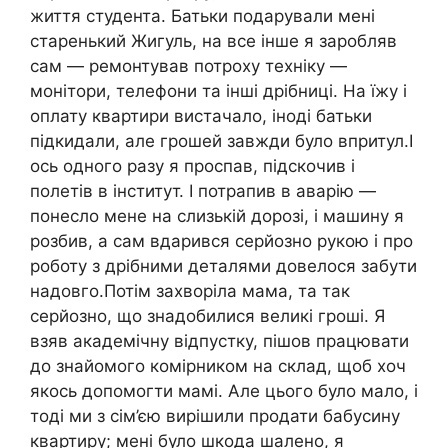
життя студента. Батьки подарували мені
старенький Жигуль, на все інше я заробляв
сам — ремонтував потроху техніку —
монітори, телефони та інші дрібниці. На їжу і
оплату квартири вистачало, іноді батьки
підкидали, але грошей завжди було впритул.І
ось одного разу я проспав, підскочив і
полетів в інститут. І потрапив в аварію —
понесло мене на слизькій дорозі, і машину я
розбив, а сам вдарився серйозно рукою і про
роботу з дрібними деталями довелося забути
надовго.Потім захворіла мама, та так
серйозно, що знадобилися великі гроші. Я
взяв академічну відпустку, пішов працювати
до знайомого комірником на склад, щоб хоч
якось допомогти мамі. Але цього було мало, і
тоді ми з сім’єю вирішили продати бабусину
квартиру; мені було шкода шалено, я