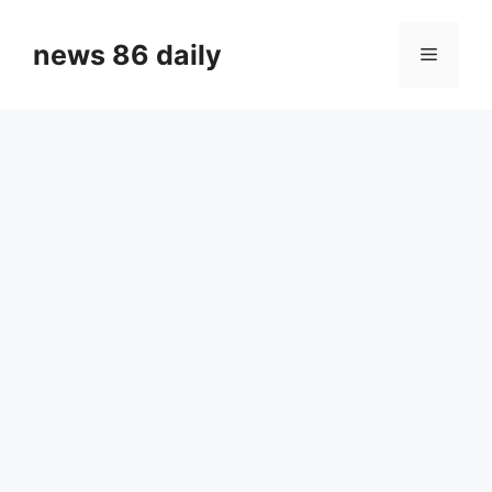
Skip
to
news 86 daily
Menu
content