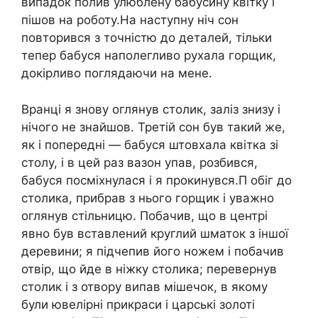
випадок полив улюблену бабусину квітку і
пішов на роботу.На наступну ніч сон
повторився з точністю до деталей, тільки
тепер бабуся наполегливо рухала горщик,
докірливо поглядаючи на мене.
Вранці я знову оглянув столик, заліз знизу і
нічого не знайшов. Третій сон був такий же,
як і попередні — бабуся штовхала квітка зі
столу, і в цей раз вазон упав, розбився,
бабуся посміхнулася і я прокинувся.П обіг до
столика, прибрав з нього горщик і уважно
оглянув стільницю. Побачив, що в центрі
явно був вставлений круглий шматок з іншої
деревини; я підчепив його ножем і побачив
отвір, що йде в ніжку столика; перевернув
столик і з отвору випав мішечок, в якому
були ювелірні прикраси і царські золоті