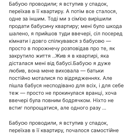
Бабусю проводили; я вступив у спадок,
переїхав в її квартиру. А потім все сталося,
одне за іншим. Тоді ми з сім’єю вирішили
продати бабусину квартиру; мені було шкода
шалено, я прийшов туди ввечері, сіл посеред
кімнати і довго спілкувався з бабусею —
просто в порожнечу розповідав про те, як
закрутило життя ..Жив я в квартирі, яка
дісталася мені від бабусі.Бабусю я дуже
любив, вона мене виховала — батьки
постійно моталися по відрядженнях. Але
пішла бабуся несподівано для всіх, і для себе
теж — просто не прокинулася вранці, хоча
ввечері була повним бодрячком. Ніхто не
встиг попрощатися, але одного разу …
Бабусю проводили, я вступив у спадок,
переїхав в її квартиру, почалося самостійне