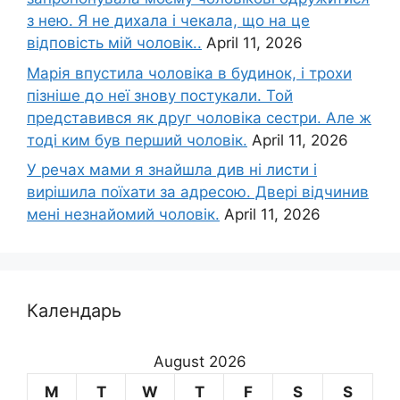
з нею. Я не дихала і чекала, що на це
відповість мій чоловік..
April 11, 2026
Марія впустила чоловіка в будинок, і трохи
пізніше до неї знову постукали. Той
представився як друг чоловіка сестри. Але ж
тоді ким був перший чоловік.
April 11, 2026
У речах мами я знайшла див ні листи і
вирішила поїхати за адресою. Двері відчинив
мені незнайомий чоловік.
April 11, 2026
Календарь
August 2026
M
T
W
T
F
S
S