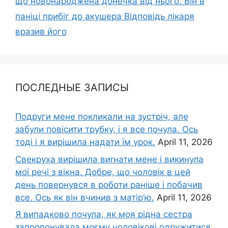
що новонароджена донечка від нього. Він в
паніці прибіг до акушера Відповідь лікаря
вразив його
ПОСЛЕДНЫЕ ЗАПИСЫ
Подруги мене покликали на зустріч, але
забули повісити трубку, і я все почула. Ось
тоді і я вирішила надати їм урок.
April 11, 2026
Свекруха вирішила виrнати мене і викинула
мої речі з вікна. Добре, що чоловік в цей
день повернувся в роботи раніше і побачив
все. Ось як він вчинив з матір’ю.
April 11, 2026
Я випадково почула, як моя рідна сестра
запропонувала моєму чоловікові одружитися