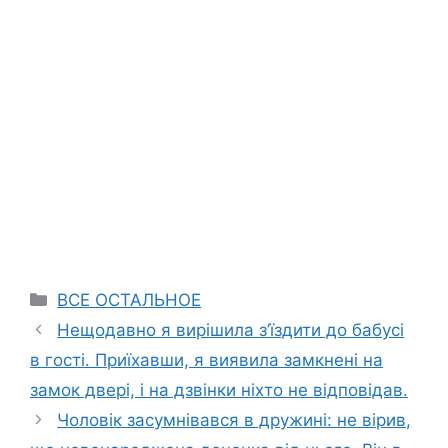
Categories
ВСЕ ОСТАЛЬНОЕ
Нещодавно я вирішила з’їздити до бабусі
в гості. Приїхавши, я виявила замкнені на
замок двері, і на дзвінки ніхто не відповідав.
Чоловік засумнівався в дружині: не вірив,