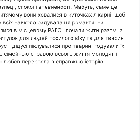
зпеці, спокої і впевненості. Мабуть, саме це
итячому вони ховалися в куточках лікарні, щоб
е всіх навколо радувала ця романтична
лися в місцевому РАГСі, почали жити разом, а
ритулок для людей похилого віку та для тварин
сі і дідусі піклувалися про тварин, годували їх
ло сімейною справою всього життя молодят і
» любов переросла в справжню історію.