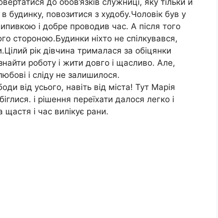
вертатися до обов’язків служниці, яку тільки й
в будинку, повозитися з худобу.Чоловік був у
ипивкою і добре проводив час. А після того
ого стороною.Будинки ніхто не спілкувався,
.Цілий рік дівчина трималася за обіцянки
знайти роботу і жити довго і щасливо. Але,
 любові і сліду не залишилося.
оди від усього, навіть від міста! Тут Марія
іглися. і рішення переїхати далося легко і
 щастя і час вилікує рани.