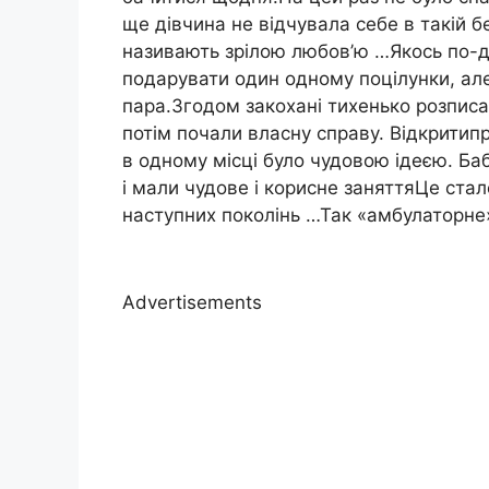
ще дівчина не відчувала себе в такій бе
називають зрілою любов’ю …Якось по-д
подарувати один одному поцілунки, ал
пара.Згодом закохані тихенько розписа
потім почали власну справу. Відкритип
в одному місці було чудовою ідеєю. Бабу
і мали чудове і корисне заняттяЦе ста
наступних поколінь …Так «амбулаторне
Advertisements