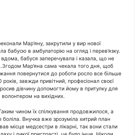
реконали Мар’яну, закрутили у вир нової
ла бабусю в амбулаторію на огляд і перев’язку.
 вдома, бабуся заперечувала і казала, що не
 …Згодом Мар’яна сама чекала того дня, щоб
Бажання повернутися до роботи росло все більше
0 років, завжди привітний, професіонал своєї
апросив дівчину допомогти йому в притулку для
в волонтером на вихідних.
Таким чином їх спілкування продовжилося, а
не боліла. Внучка вже зрозуміла хитрий план
вав місце медсестри в лікарні, так вони стали
аху і дикої пристрасті, це було інше. Ніколи