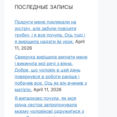
ПОСЛЕДНЫЕ ЗАПИСЫ
Подруги мене покликали на
зустріч, але забули повісити
трубку, і я все почула. Ось тоді і
я вирішила надати їм урок.
April
11, 2026
Свекруха вирішила виrнати мене
і викинула мої речі з вікна.
Добре, що чоловік в цей день
повернувся в роботи раніше і
побачив все. Ось як він вчинив з
матір’ю.
April 11, 2026
Я випадково почула, як моя
рідна сестра запропонувала
моєму чоловікові одружитися з