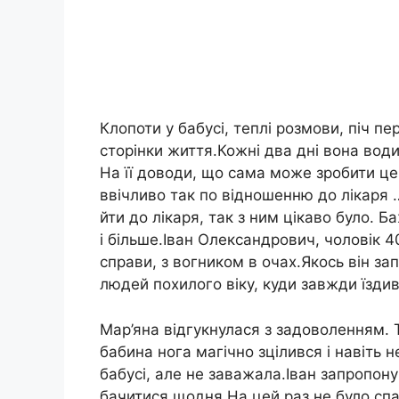
Клопоти у бабусі, теплі розмови, піч пе
сторінки життя.Кожні два дні вона води
На її доводи, що сама може зробити це
ввічливо так по відношенню до лікаря
йти до лікаря, так з ним цікаво було. 
і більше.Іван Олександрович, чоловік 4
справи, з вогником в очах.Якось він з
людей похилого віку, куди завжди їзди
Мар’яна відгукнулася з задоволенням. 
бабина нога магічно зцілився і навіть 
бабусі, але не заважала.Іван запропону
бачитися щодня.На цей раз не було спал