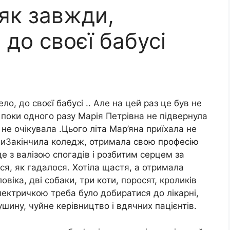
 як завжди,
 до своєї бабусі
ло, до своєї бабусі .. Але на цей раз це був не
, поки одного разу Марія Петрівна не підвернула
не очікувала .Цього літа Мар’яна приїхала не
ждиЗакінчила коледж, отримала свою професію
е з валізою спогадів і розбитим серцем за
я, як гадалося. Хотіла щастя, а отримала
віка, дві собаки, три коти, поросят, кроликів
лектричкою треба було добиратися до лікарні,
шину, чуйне керівництво і вдячних пацієнтів.