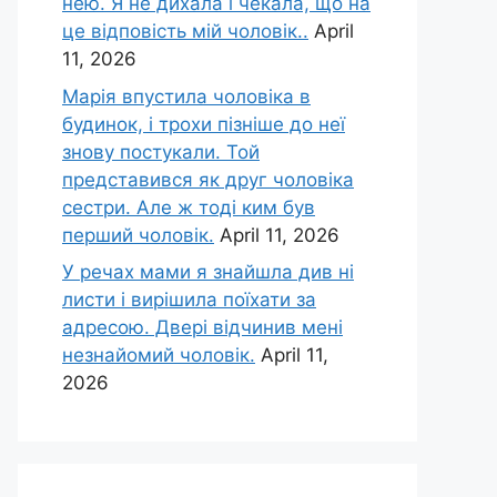
нею. Я не дихала і чекала, що на
це відповість мій чоловік..
April
11, 2026
Марія впустила чоловіка в
будинок, і трохи пізніше до неї
знову постукали. Той
представився як друг чоловіка
сестри. Але ж тоді ким був
перший чоловік.
April 11, 2026
У речах мами я знайшла див ні
листи і вирішила поїхати за
адресою. Двері відчинив мені
незнайомий чоловік.
April 11,
2026