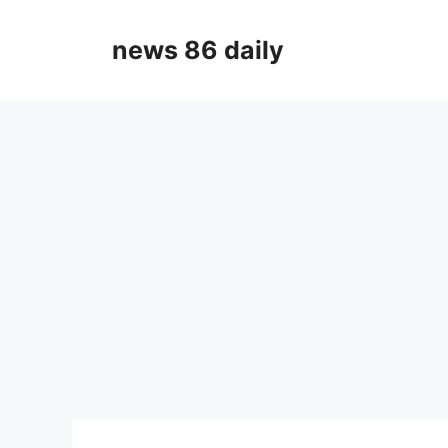
Skip
to
news 86 daily
content