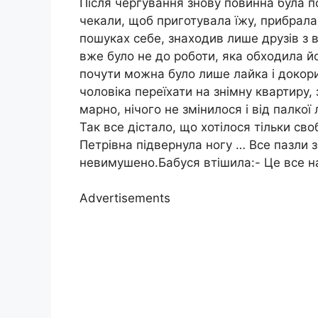
Після чергування знову повинна була по
чекали, щоб приготувала їжу, прибрала 
пошуках себе, знаходив лише друзів з в
вже було не до роботи, яка обходила й
почути можна було лише лайка і докори
чоловіка переїхати на знімну квартиру, 
марно, нічого не змінилося і від палкої
Так все дістало, що хотілося тільки своб
Петрівна підвернула ногу … Все пазли зб
невимушено.Бабуся втішила:- Це все на
Advertisements