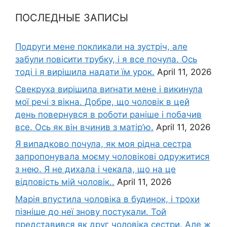
ПОСЛЕДНЫЕ ЗАПИСЫ
Подруги мене покликали на зустріч, але
забули повісити трубку, і я все почула. Ось
тоді і я вирішила надати їм урок.
April 11, 2026
Свекруха вирішила виrнати мене і викинула
мої речі з вікна. Добре, що чоловік в цей
день повернувся в роботи раніше і побачив
все. Ось як він вчинив з матір’ю.
April 11, 2026
Я випадково почула, як моя рідна сестра
запропонувала моєму чоловікові одружитися
з нею. Я не дихала і чекала, що на це
відповість мій чоловік..
April 11, 2026
Марія впустила чоловіка в будинок, і трохи
пізніше до неї знову постукали. Той
представився як друг чоловіка сестри. Але ж