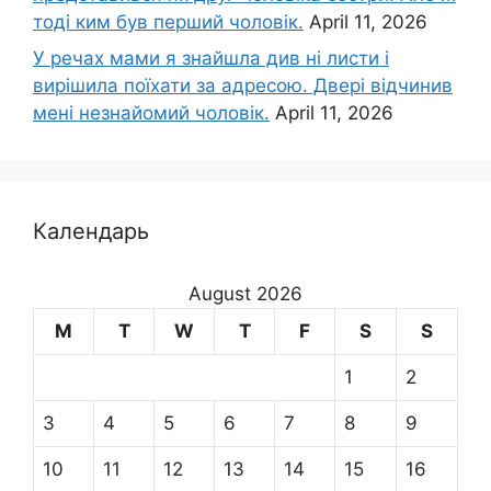
тоді ким був перший чоловік.
April 11, 2026
У речах мами я знайшла див ні листи і
вирішила поїхати за адресою. Двері відчинив
мені незнайомий чоловік.
April 11, 2026
Календарь
August 2026
M
T
W
T
F
S
S
1
2
3
4
5
6
7
8
9
10
11
12
13
14
15
16