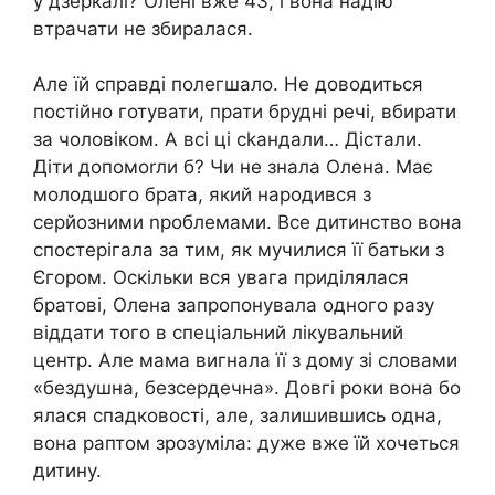
у дзеркалі? Олені вже 43, і вона надію
втрачати не збиралася.
Але їй справді полегшало. Не доводиться
постійно готувати, прати брудні речі, вбирати
за чоловіком. А всі ці сkандали… Дістали.
Діти допомоrли б? Чи не знала Олена. Має
молодшого брата, який народився з
серйозними nроблемами. Все дитинство вона
спостерігала за тим, як мучилися її батьки з
Єгором. Оскільки вся увага приділялася
братові, Олена запропонувала одного разу
віддати того в спеціальний лікувальний
центр. Але мама вигнала її з дому зі словами
«бездушна, безсердечна». Довгі роки вона бо
ялася спадковості, але, залишившись одна,
вона раптом зрозуміла: дуже вже їй хочеться
дитину.