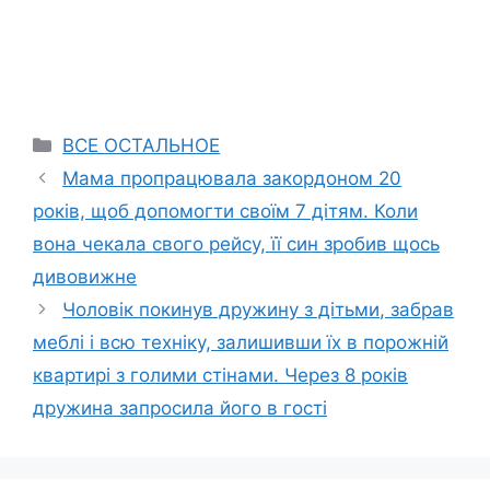
Categories
ВСЕ ОСТАЛЬНОЕ
Мама пропрацювала закордоном 20
років, щоб допомогти своїм 7 дітям. Коли
вона чекала свого рейсу, її син зробив щось
дивовижне
Чоловік покинув дружину з дітьми, забрав
меблі і всю техніку, залишивши їх в порожній
квартирі з голими стінами. Через 8 років
дружина запросила його в гості