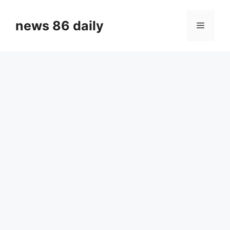
Skip
to
news 86 daily
Menu
content