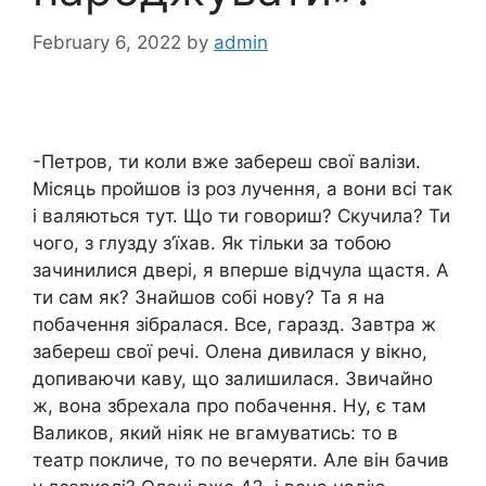
February 6, 2022
by
admin
-Петров, ти коли вже забереш свої валізи.
Місяць пройшов із роз лучення, а вони всі так
і валяються тут. Що ти говориш? Скучила? Ти
чого, з глузду з’їхав. Як тільки за тобою
зачинилися двері, я вперше відчула щастя. А
ти сам як? Знайшов собі нову? Та я на
побачення зібралася. Все, гаразд. Завтра ж
забереш свої речі. Олена дивилася у вікно,
допиваючи каву, що залишилася. Звичайно
ж, вона збрехала про побачення. Ну, є там
Валиков, який ніяк не вгамуватись: то в
театр покличе, то по вечеряти. Але він бачив