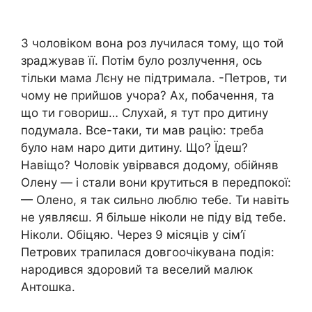
З чоловіком вона роз лучилася тому, що той
зраджував її. Потім було розлучення, ось
тільки мама Лєну не підтримала. -Петров, ти
чому не прийшов учора? Ах, побачення, та
що ти говориш… Слухай, я тут про дитину
подумала. Все-таки, ти мав рацію: треба
було нам наро дити дитину. Що? Їдеш?
Навіщо? Чоловік увірвався додому, обійняв
Олену — і стали вони крутиться в передпокої:
— Олено, я так сильно люблю тебе. Ти навіть
не уявляєш. Я більше ніколи не піду від тебе.
Ніколи. Обіцяю. Через 9 місяців у сім’ї
Петрових трапилася довгоочікувана подія:
народився здоровий та веселий малюк
Антошка.