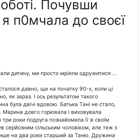
роботі. Почувши
 я п0мчала до своєї
вали дитину, ми просто мріяли одружитися …
сталося давно, ще на початку 90-х, коли ці
, як зараз. І ось результатом такого
ина була двічі вдовою. Батька Тані не стало,
. Марина довго горювала і виховувала
 три роки подруга познайомила її зі своїм
ув серйозним сільським чоловіком, але теж з
лише на два роки старший за Таню. Дружина