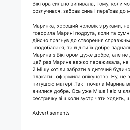
Віктора сильно випивала, тому, коли чо
розлучився, забрав сина і переїхав до м
Маринка, хороший чоловік з руками, не 
говорила Марині подруга, коли та сумні
дійсно прагнув до створення справжнь
сподобалася, та й діти їх добре ладна
Марина з Віктором дуже добре, але не 
цей раз Марина важко переживала, не р
й Мішу хотіли забрати в дитячий будин
плакати і оформила опікунство. Ну, не
питущою матері .Так і почала Марина в
вчилися добре. Ось уже Міша і вісім кла
сестричку зі школи зустрічати ходить, 
Advertisements