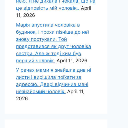
нею. Я не дихала і чекала, що на
це відповість мій чоловік..
April
11, 2026
Марія впустила чоловіка в
будинок, і трохи пізніше до неї
знову постукали. Той
представився як друг чоловіка
сестри. Але ж тоді ким був
перший чоловік.
April 11, 2026
У речах мами я знайшла див ні
листи і вирішила поїхати за
адресою. Двері відчинив мені
незнайомий чоловік.
April 11,
2026