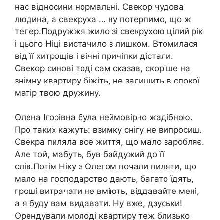
нас відносини нормальні. Свекор чудова
людина, а свекруха … ну потерпимо, що ж
тепер.Подружжя жило зі свекрухою цілий рік
і цього Ніці вистачило з лишком. Втомилася
від її хитрощів і вічні причіпки дістали.
Свекор синові тоді сам сказав, скоріше на
знімну квартиру біжіть, не залишить в спокої
матір твою дружину.
Олена Ігорівна була неймовірно жадібною.
Про таких кажуть: взимку снігу не випросиш.
Свекра пиляла все життя, що мало заробляє.
Але той, мабуть, був байдужий до її
слів.Потім Ніку з Олегом почали пиляти, що
мало на господарство дають, багато їдять,
гроші витрачати не вміють, віддавайте мені,
а я буду вам видавати. Ну вже, дзуськи!
Орендували молоді квартиру теж близько