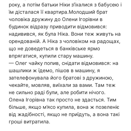
року, а потім батьки Ніки з’їхалися з бабусею і
їм дісталася її квартира.Молодший брат
чоловіка дружину до Олени Ігорівни в
будинок відразу приводити відмовився:
надивився, як була Ніка. Вони теж живуть на
орендованій. А Ніка з чоловіком на радощах,
що не доведеться в банківське ярмо
впрягатися, купили стару машину.
— Олег чайку попив, снідати відмовився: на
шашлики ж їдемо, пішов в машину, я
зателефонувала його братові з дружиною,
чекайте, мовляв, виїхали за вами. Там теж
не сильно раді були, але робити нічого.
Олена Ігорівна так просто не здасться. Тим
більше, якщо м’ясо купила, вона ж позеленіє
від жадібності, якщо не приїдуть, а вона такі
гроші витратила.