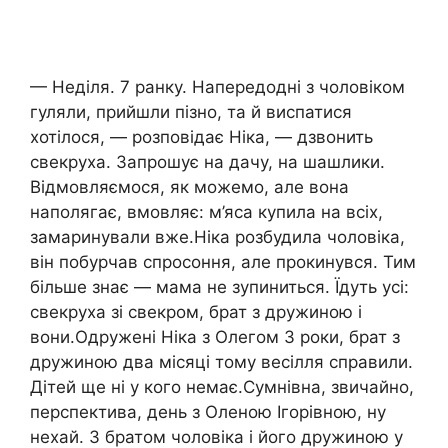
— Неділя. 7 ранку. Напередодні з чоловіком
гуляли, прийшли пізно, та й виспатися
хотілося, — розповідає Ніка, — дзвонить
свекруха. Запрошує на дачу, на шашлики.
Відмовляємося, як можемо, але вона
наполягає, вмовляє: м’яса купила на всіх,
замаринували вже.Ніка розбудила чоловіка,
він побурчав спросоння, але прокинувся. Тим
більше знає — мама не зупиниться. Їдуть усі:
свекруха зі свекром, брат з дружиною і
вони.Одружені Ніка з Олегом 3 роки, брат з
дружиною два місяці тому весілля справили.
Дітей ще ні у кого немає.Сумнівна, звичайно,
перспектива, день з Оленою Ігорівною, ну
нехай. З братом чоловіка і його дружиною у