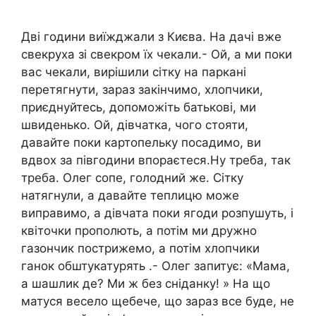
Дві години виїжджали з Києва. На дачі вже
свекруха зі свекром їх чекали.- Ой, а ми поки
вас чекали, вирішили сітку на паркані
перетягнути, зараз закінчимо, хлопчики,
приєднуйтесь, допоможіть батькові, ми
швиденько. Ой, дівчатка, чого стояти,
давайте поки картопельку посадимо, ви
вдвох за півгодини впораєтеся.Ну треба, так
треба. Олег сопе, голодний же. Сітку
натягнули, а давайте теплицю може
виправимо, а дівчата поки ягоди розпушуть, і
квіточки прополють, а потім ми дружно
газончик пострижемо, а потім хлопчики
ганок обштукатурять .- Олег запитує: «Мама,
а шашлик де? Ми ж без сніданку! » На що
матуся весело щебече, що зараз все буде, не