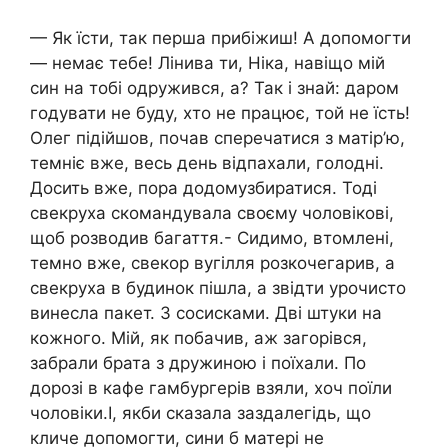
— Як їсти, так перша прибіжиш! А допомогти
— немає тебе! Лінива ти, Ніка, навіщо мій
син на тобі одружився, а? Так і знай: даром
годувати не буду, хто не працює, той не їсть!
Олег підійшов, почав сперечатися з матір’ю,
темніє вже, весь день відпахали, голодні.
Досить вже, пора додомузбиратися. Тоді
свекруха скомандувала своєму чоловікові,
щоб розводив багаття.- Сидимо, втомлені,
темно вже, свекор вугілля розкочегарив, а
свекруха в будинок пішла, а звідти урочисто
винесла пакет. З сосисками. Дві штуки на
кожного. Мій, як побачив, аж загорівся,
забрали брата з дружиною і поїхали. По
дорозі в кафе гамбургерів взяли, хоч поїли
чоловіки.І, якби сказала заздалегідь, що
кличе допомогти, сини б матері не