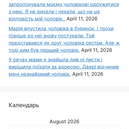
запропонувала моєму чоловікові одружитися
з нею. Я не дихала і чекала, що на це
відповість мій чоловік..
April 11, 2026
Марія впустила чоловіка в будинок, і трохи
пізніше до неї знову постукали. Той
представився як друг чоловіка сестри. Але ж
тоді ким був перший чоловік.
April 11, 2026
У речах мами я знайшла див ні листи і
вирішила поїхати за адресою. Двері відчинив
мені незнайомий чоловік.
April 11, 2026
Календарь
August 2026