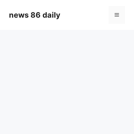
Skip
to
news 86 daily
Menu
content