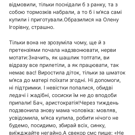
відмовили, тільки поснідали б з ранку, та з
собою тормозків набрали, а то б і м’яса самі
купили і приготували.Образилися на Олену
Ігорівну, страшно.
Тільки вона не зрозуміла чому, ще й з
претензіями почала надзвонювати, нерви
мотати:Значить, як шашлик топтати, ви
відразу все прилетіли, а як працювати, так
немає вас! Виростила діток, тільки за шматок
м’яса до матері поїхати згодні. Ні допомоги,
ні підтримки. І невістки попалися, обидві
ледачі і жадібні, сосиски їм не до вподоби
припали! Бач, аристократія!Через тиждень
подзвонила знову мама чоловіка: мовляв,
усвідомила, м’яса купила, робити нічого не
будемо, посидимо, збирай всіх, синку,
виїжджайте негайно.А свекор смс пише: «Не