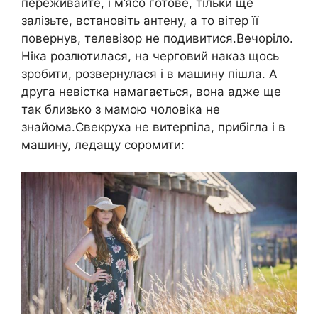
переживайте, і м’ясо готове, тільки ще
залізьте, встановіть антену, а то вітер її
повернув, телевізор не подивитися.Вечоріло.
Ніка розлютилася, на черговий наказ щось
зробити, розвернулася і в машину пішла. А
друга невістка намагається, вона адже ще
так близько з мамою чоловіка не
знайома.Свекруха не витерпіла, прибігла і в
машину, ледащу соромити: