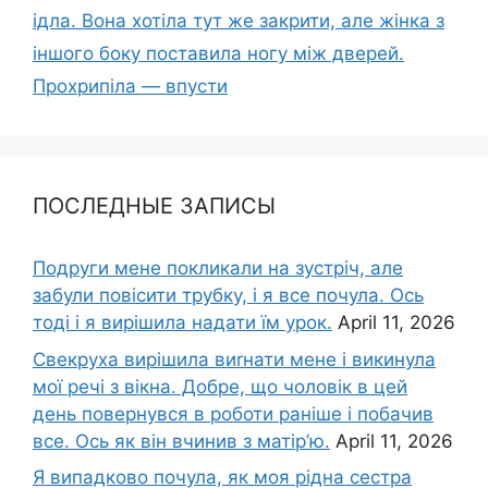
ідла. Вона хотіла тут же закрити, але жінка з
іншого боку поставила ногу між дверей.
Прохрипіла — впусти
ПОСЛЕДНЫЕ ЗАПИСЫ
Подруги мене покликали на зустріч, але
забули повісити трубку, і я все почула. Ось
тоді і я вирішила надати їм урок.
April 11, 2026
Свекруха вирішила виrнати мене і викинула
мої речі з вікна. Добре, що чоловік в цей
день повернувся в роботи раніше і побачив
все. Ось як він вчинив з матір’ю.
April 11, 2026
Я випадково почула, як моя рідна сестра