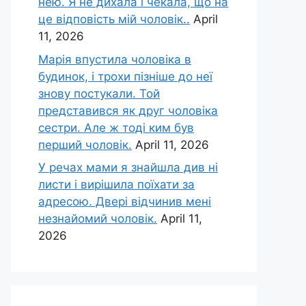
нею. Я не дихала і чекала, що на
це відповість мій чоловік..
April
11, 2026
Марія впустила чоловіка в
будинок, і трохи пізніше до неї
знову постукали. Той
представився як друг чоловіка
сестри. Але ж тоді ким був
перший чоловік.
April 11, 2026
У речах мами я знайшла див ні
листи і вирішила поїхати за
адресою. Двері відчинив мені
незнайомий чоловік.
April 11,
2026