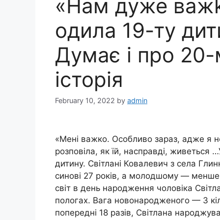
«Нам дуже важk
одила 19-ту дит
Думає і про 20
історія
February 10, 2022
by
admin
«Мені важко. Особливо зараз, адже я 
розповіла, як їй, насправді, живеться 
дитину. Світлані Ковалевич з села Глин
синові 27 років, а молодшому — менше 
світ в день народження чоловіка Світла
пологах. Вага новонародженого — 3 кіл
попередні 18 разів, Світлана народжув