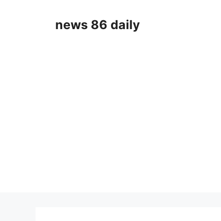
Skip
to
news 86 daily
content