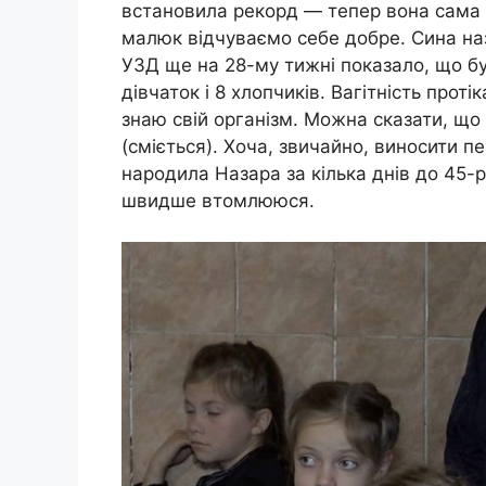
встановила рекорд — тепер вона сама ба
малюк відчуваємо себе добре. Сина на
УЗД ще на 28-му тижні показало, що буд
дівчаток і 8 хлопчиків. Вагітність про
знаю свій організм. Можна сказати, що
(сміється). Хоча, звичайно, виносити пе
народила Назара за кілька днів до 45-рі
швидше втомлююся.