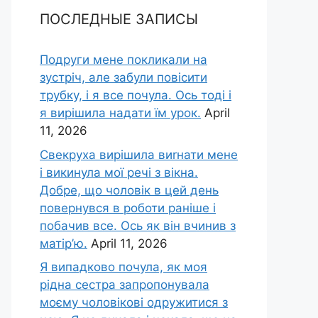
ПОСЛЕДНЫЕ ЗАПИСЫ
Подруги мене покликали на
зустріч, але забули повісити
трубку, і я все почула. Ось тоді і
я вирішила надати їм урок.
April
11, 2026
Свекруха вирішила виrнати мене
і викинула мої речі з вікна.
Добре, що чоловік в цей день
повернувся в роботи раніше і
побачив все. Ось як він вчинив з
матір’ю.
April 11, 2026
Я випадково почула, як моя
рідна сестра запропонувала
моєму чоловікові одружитися з