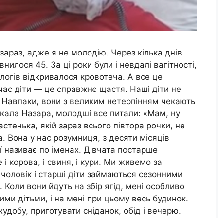
зараз, адже я не молодію. Через кілька днів
илося 45. За ці роки були і невдалі вагітності,
ологів відкривалося кровотеча. А все це
 час діти — це справжнє щастя. Наші діти не
. Навпаки, вони з великим нетерпінням чекають
екала Назара, молодші все питали: «Мам, ну
астенька, якій зараз всього півтора рочки, не
. Вона у нас розумниця, з десяти місяців
’ї називає по іменах. Дівчата постарше
і корова, і свиня, і кури. Ми живемо за
 чоловік і старші діти займаються сезонними
Коли вони йдуть на збір ягід, мені особливо
и дітьми, і на мені при цьому весь будинок.
удобу, приготувати сніданок, обід і вечерю.