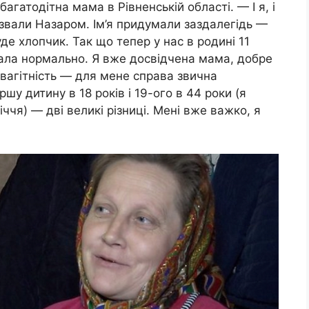
гатодітна мама в Рівненській області. — І я, і
звали Назаром. Ім’я придумали заздалегідь —
е хлопчик. Так що тепер у нас в родині 11
тікала нормально. Я вже досвідчена мама, добре
 вагітність — для мене справа звична
ршу дитину в 18 років і 19-ого в 44 роки (я
ччя) — дві великі різниці. Мені вже важко, я