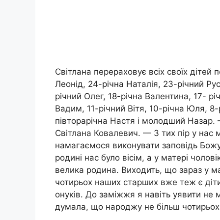
Світлана перераховує всіх своїх дітей п
Леонід, 24-річна Наталія, 23-річний Ру
річний Олег, 18-річна Валентина, 17- річ
Вадим, 11-річний Вітя, 10-річна Юля, 8
півторарічна Настя і молодший Назар. 
Світлана Ковалевич. — З тих пір у нас 
намагаємося виконувати заповідь Божу. І
родині нас було вісім, а у матері чолов
велика родина. Виходить, що зараз у ма
чотирьох наших старших вже теж є діти.
онуків. До заміжжя я навіть уявити не 
думала, що народжу не більш чотирьох