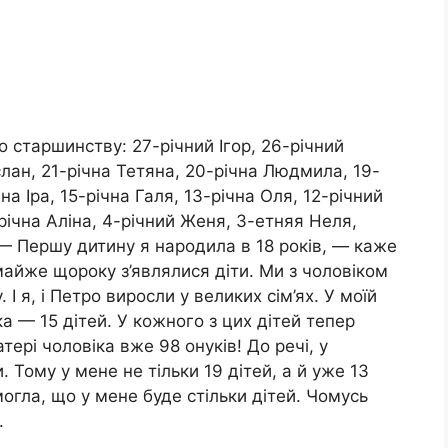
о старшинству: 27-річний Ігор, 26-річний
слан, 21-річна Тетяна, 20-річна Людмила, 19-
на Іра, 15-річна Галя, 13-річна Оля, 12-річний
-річна Аліна, 4-річний Женя, 3-етняя Неля,
— Першу дитину я народила в 18 років, — каже
майже щороку з’являлися діти. Ми з чоловіком
 я, і Петро виросли у великих сім’ях. У моїй
іка — 15 дітей. У кожного з цих дітей тепер
тері чоловіка вже 98 онуків! До речі, у
 Тому у мене не тільки 19 дітей, а й уже 13
могла, що у мене буде стільки дітей. Чомусь
.