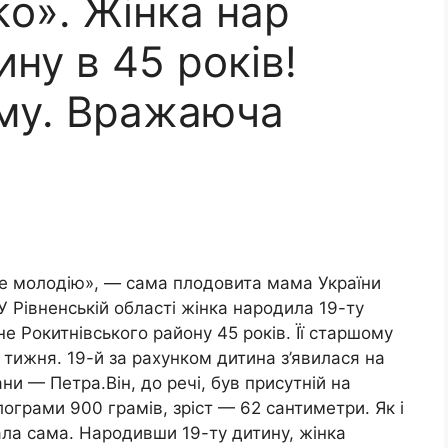
о». Жінка нар
ину в 45 років!
-му. Вражаюча
не молодію», — сама плодовита мама України
…У Рівненській області жінка народила 19-ту
не Рокитнівського району 45 років. Її старшому
тижня. 19-й за рахунком дитина з’явилася на
ни — Петра.Він, до речі, був присутній на
ограми 900 грамів, зріст — 62 сантиметри. Як і
ала сама. Народивши 19-ту дитину, жінка