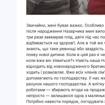
Звичайно, мені буває важко. Особливо 
після народження Назарчика мені виповн
три рази завмирав плід, двічі під час п
відбивається на здоров’ї. Але в той же
знають, що таке ревнощі або заздрість
появу нової дитини. Коли в цей раз я ч
коли вже він з’явиться?» Навіть наша Н
відходить від новонародженого братика
ходить і розмовляє. Вже всіх членів сім
допомагають по господарству. У нас же 
рахунок нашого господарства. А влітку
роботами — збирають ягоди на продаж. 
непросто — залишаюся одна з маленьким
Потрібно навести порядок, погодувати х