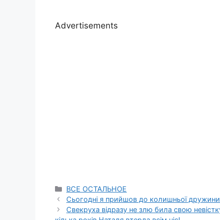
Advertisements
Categories
ВСЕ ОСТАЛЬНОЕ
Сьогодні я прийшов до колишньої дружини 
Свекруха відразу не злю била свою невістку
кілька років Наталя втерла всім ніс!