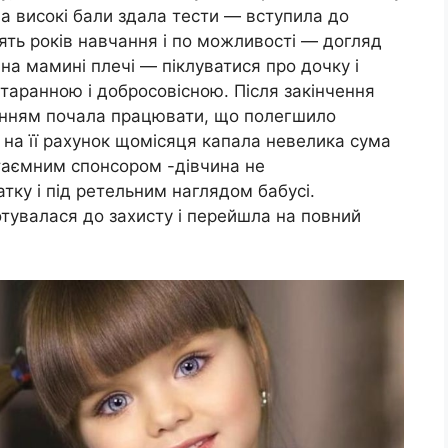
на високі бали здала тести — вступила до
’ять років навчання і по можливості — догляд
 на мамині плечі — піклуватися про дочку і
старанною і добросовісною. Після закінчення
анням почала працювати, що полегшило
, на її рахунок щомісяця капала невелика сума
 таємним спонсором -дівчина не
тку і під ретельним наглядом бабусі.
отувалася до захисту і перейшла на повний