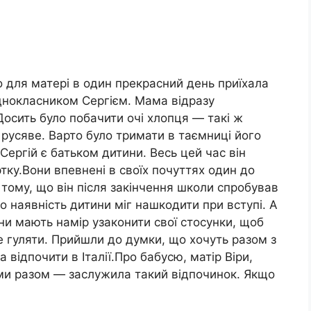
о для матері в один прекрасний день приїхала
днокласником Сергієм. Мама відразу
Досить було побачити очі хлопця — такі ж
ж русяве. Варто було тримати в таємниці його
Сергій є батьком дитини. Весь цей час він
тку.Вони впевнені в своїх почуттях один до
 тому, що він після закінчення школи спробував
о наявність дитини міг нашкодити при вступі. А
они мають намір узаконити свої стосунки, щоб
не гуляти. Прийшли до думки, що хочуть разом з
 відпочити в Італії.Про бабусю, матір Віри,
ми разом — заслужила такий відпочинок. Якщо