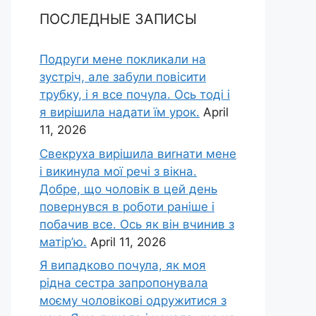
ПОСЛЕДНЫЕ ЗАПИСЫ
Подруги мене покликали на
зустріч, але забули повісити
трубку, і я все почула. Ось тоді і
я вирішила надати їм урок.
April
11, 2026
Свекруха вирішила виrнати мене
і викинула мої речі з вікна.
Добре, що чоловік в цей день
повернувся в роботи раніше і
побачив все. Ось як він вчинив з
матір’ю.
April 11, 2026
Я випадково почула, як моя
рідна сестра запропонувала
моєму чоловікові одружитися з