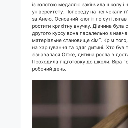
із золотою медаллю закінчила школу і 
університету. Попереду на неї чекали п
за Анею. Основний клопіт по суті лягав
ростити крихітну внучку. Дівчина була 
другого курсу вона паралельно з навч
матеріальне становище сім’ї. Крім того
на харчування та одяг дитині. Хто був
зізнавалася.Отже, дитина росла в доста
Проходила підготовку до школи. Віра г
робочий день.