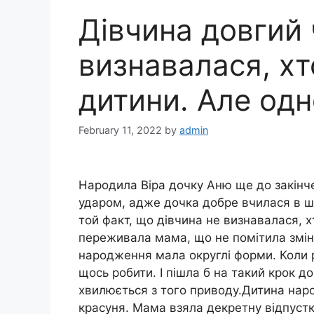
Дівчина довгий 
визнавалася, хто
дитини. Але одн
February 11, 2022
by
admin
Народила Віра дочку Аню ще до закінч
ударом, адже дочка добре вчилася в шк
той факт, що дівчина не визнавалася, 
переживала мама, що не помітила змін у
народження мала округлі форми. Коли р
щось робити. І пішла б на такий крок 
хвилюється з того приводу.Дитина нар
красуня. Мама взяла декретну відпустк