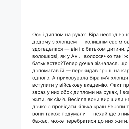
Ось і диплом на руках. Віра несподіван
додому з хлопцем — колишнім своїм о
здогадалася — він і є батьком дитини. 
волошкові, як у Ані. І волоссячко такі 
батьківство?Тепер дочка зізналася, що 
допомагав їй — перекидав гроші на кар
одного. А приховувала Віра ім’я хлопця
вступити у військову академію. Факт пр
зараз у них обох дипломи на руках, і в
жити, як сім’я. Весілля вони вирішили 
дочкою провідати кілька країн Європи та
вони також подумали — нехай їде з ни
бажає, може перебратися до них жити.