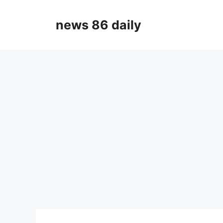
Skip
to
news 86 daily
content