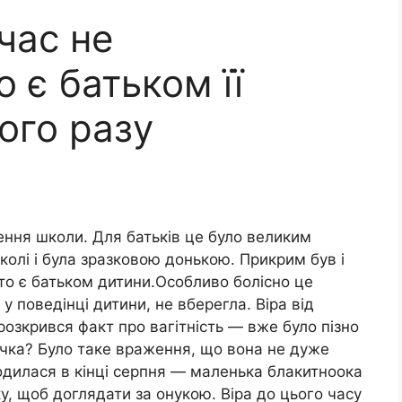
час не
 є батьком її
ого разу
ення школи. Для батьків це було великим
олі і була зразковою донькою. Прикрим був і
хто є батьком дитини.Особливо болісно це
 поведінці дитини, не вберегла. Віра від
озкрився факт про вагітність — вже було пізно
дочка? Було таке враження, що вона не дуже
одилася в кінці серпня — маленька блакитноока
у, щоб доглядати за онукою. Віра до цього часу