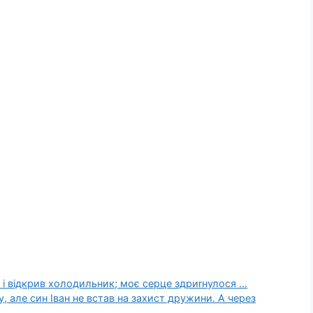
і відкрив холодильник; моє серце здриrнулося …
, але син Іван не встав на захист дружини. А через