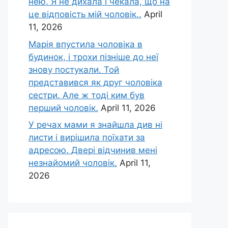
нею. Я не дихала і чекала, що на
це відповість мій чоловік..
April
11, 2026
Марія впустила чоловіка в
будинок, і трохи пізніше до неї
знову постукали. Той
представився як друг чоловіка
сестри. Але ж тоді ким був
перший чоловік.
April 11, 2026
У речах мами я знайшла див ні
листи і вирішила поїхати за
адресою. Двері відчинив мені
незнайомий чоловік.
April 11,
2026