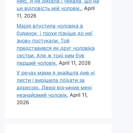
нею. Я не дихала і чекала, що на
це відповість мій чоловік..
April
11, 2026
Марія впустила чоловіка в
будинок, і трохи пізніше до неї
знову постукали. Той
представився як друг чоловіка
сестри. Але ж тоді ким був
перший чоловік.
April 11, 2026
У речах мами я знайшла див ні
листи і вирішила поїхати за
адресою. Двері відчинив мені
незнайомий чоловік.
April 11,
2026