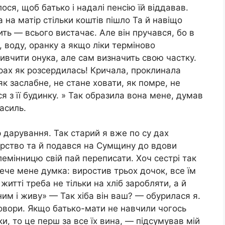
ося, щоб батько і надалі пенсію їй віддавав.
 на матір стільки коштів пішло Та й навіщо
ть — всього вистачає. Але він пручався, бо в
з, воду, оранку а якщо ліки терміново
ивчити онука, але сам визначить свою частку.
рах як розсердилась! Кричала, проклинала
як заслабне, не стане ховати, як помре, не
я з її будинку. » Так образила вона мене, думав
асиль.
 дарування. Так старий я вже по су дах
дарство та й подався на Сумщину до вдови
лемінницю свій пай переписати. Хоч сестрі так
ече мене думка: виростив трьох дочок, все їм
житті треба не тільки на хліб заробляти, а й
 ним і живу» — Так хіба він ваш? — обурилася я.
говори. Якщо батько-мати не навчили чогось
ки, то це перш за все їх вина, — підсумував мій