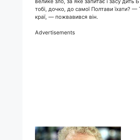
велике зло, за яке запитає і засу дить 
тобі, дочко, до самої Полтави їхати? — 
краї, — пожвавився він.
Advertisements