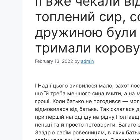
її вже чекали в
топлений сир, с
дружиною були 
тримали корову,
February 13, 2022
by
admin
І Надії цього виявилося мало, захотілос
що їй треба меншого сина вчити, а на м
гроші. Коли батько не погодився — мол
відмовилася від батька. Так склалася 
при першій нагоді їду на рідну Полтав
неньці та й просто поговорити. Багато 
Заздрю своїм ровесницям, в яких бать