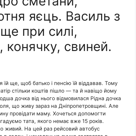
ідро сметани,
отня яєць. Василь з
ще при силі,
 конячку, свиней.
я їй ще, щоб батько і пенсію їй віддавав. Тому
атір стільки коштів пішло — та й навіщо йому
одша дочка від нього відмовилася Рідна дочка
доля, що живу зараз на Дніпропетровщині. Але
щину провідати маму. Хочеться допомогти
згадуємо тата, якого немає вже 15 років.
ко живий. На цей раз рейсовий автобус