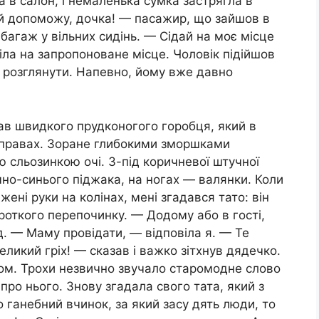
а в салон, і немаленька сумка застрягла в
й допоможу, дочка! — пасажир, що зайшов в
багаж у вільних сидінь. — Сідай на моє місце
сіла на запропоноване місце. Чоловік підійшов
го розглянути. Напевно, йому вже давно
вав швидкого прудконогого горобця, який в
справах. Зоране глибокими зморшками
ю сльозинкою очі. З-під коричневої штучної
но-синього піджака, на ногах — валянки. Коли
джені руки на колінах, мені згадався тато: він
ороткого перепочинку. — Додому або в гості,
д. — Маму провідати, — відповіла я. — Те
еликий гріх! — сказав і важко зітхнув дядечко.
ком. Трохи незвично звучало старомодне слово
про нього. Знову згадала свого тата, який з
 ганебний вчинок, за який засу дять люди, то