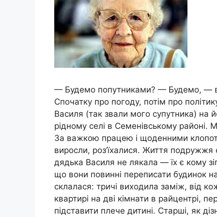
— Будемо попутниками? — Будемо, — ві
Спочатку про погоду, потім про політик
Василя (так звали мого супутника) на й
рідному селі в Семенівському районі. 
За важкою працею і щоденними клопота
виросли, роз’їхалися. Життя подружжя 
дядька Василя не лякала — їх є кому зі
що вони повинні переписати будинок на
склалася: тричі виходила заміж, від к
квартирі на дві кімнати в райцентрі, п
підставити плече дитині. Старші, як діз