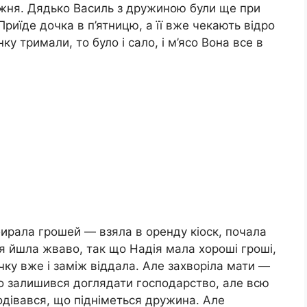
жня. Дядько Василь з дружиною були ще при
Приїде дочка в п’ятницю, а її вже чекають відро
у тримали, то було і сало, і м’ясо Вона все в
ирала грошей — взяла в оренду кіоск, почала
ля йшла жваво, так що Надія мала хороші гроші,
чку вже і заміж віддала. Але захворіла мати —
ько залишився доглядати господарство, але всю
одівався, що підніметься дружина. Але