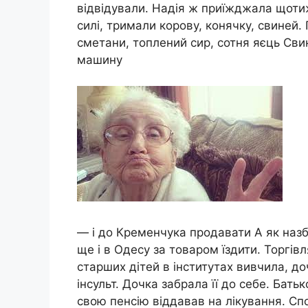
відвідували. Надія ж приїжджала щоти
силі, тримали корову, конячку, свиней. 
сметани, топлений сир, сотня яєць Свинк
машину
— і до Кременчука продавати А як назб
ще і в Одесу за товаром їздити. Торгів
старших дітей в інститутах вивчила, до
інсульт. Дочка забрала її до себе. Бат
свою пенсію віддавав на лікування. Сп