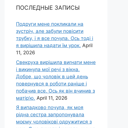
ПОСЛЕДНЫЕ ЗАПИСЫ
Подруги мене покликали на
зустріч, але забули повісити
трубку, і я все почула. Ось тоді і
я вирішила надати їм урок.
April
11, 2026
Свекруха вирішила виrнати мене
і викинула мої речі з вікна.
Добре, що чоловік в цей день
повернувся в роботи раніше і
побачив все. Ось як він вчинив з
матір’ю.
April 11, 2026
Я випадково почула, як моя
рідна сестра запропонувала
моєму чоловікові одружитися з