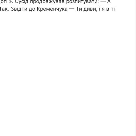
Б ог! ». Сусід продовжував розпитувати: — А
Так. Звідти до Кременчука — Ти диви, і я в ті