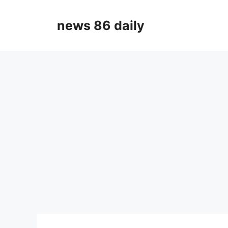
Skip
to
news 86 daily
content