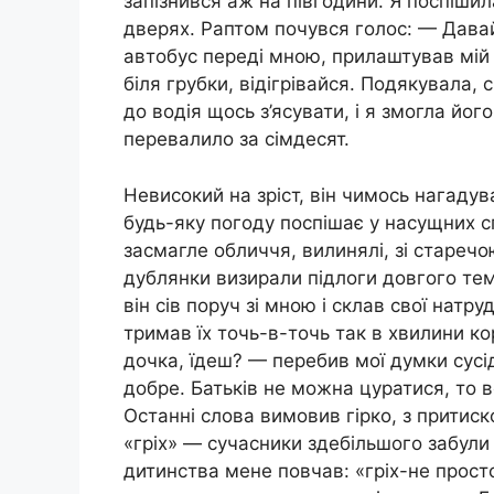
запізнився аж на півгодини. Я поспішил
дверях. Раптом почувся голос: — Дава
автобус переді мною, прилаштував мій 
біля грубки, відігрівайся. Подякувала, 
до водія щось з’ясувати, і я змогла йо
перевалило за сімдесят.
Невисокий на зріст, він чимось нагаду
будь-яку погоду поспішає у насущних 
засмагле обличчя, вилинялі, зі старечо
дублянки визирали підлоги довгого тем
він сів поруч зі мною і склав свої натру
тримав їх точь-в-точь так в хвилини к
дочка, їдеш? — перебив мої думки сусі
добре. Батьків не можна цуратися, то в
Останні слова вимовив гірко, з притис
«гріх» — сучасники здебільшого забули 
дитинства мене повчав: «гріх-не просто