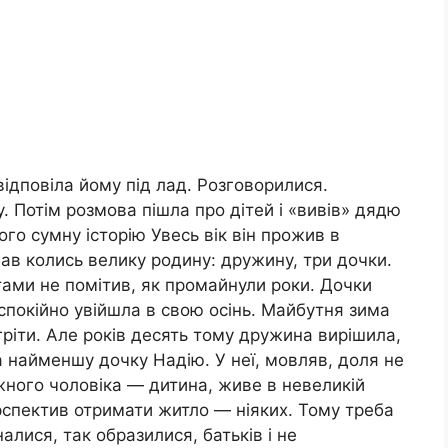
дповіла йому під лад. Розговорилися.
у. Потім розмова пішла про дітей і «вивів» дядю
ого сумну історію Увесь вік він прожив в
Мав колись велику родину: дружину, три дочки.
ми не помітив, як промайнули роки. Дочки
спокійно увійшла в свою осінь. Майбутня зима
гріти. Але років десять тому дружина вирішила,
 найменшу дочку Надію. У неї, мовляв, доля не
ожного чоловіка — дитина, живе в невеликій
ерспектив отримати житло — ніяких. Тому треба
налися, так образилися, батьків і не