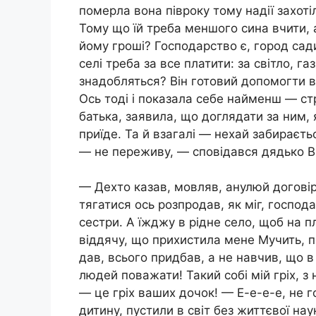
померла вона півроку тому надії захотіл
Тому що їй треба меншого сина вчити, а
йому гроші? Господарство є, город сади
селі треба за все платити: за світло, га
знадобляться? Він готовий допомогти в
Ось тоді і показала себе найменш — ст
батька, заявила, що доглядати за ним, 
приїде. Та й взагалі — нехай забираєтьс
— не переживу, — сповідався дядько В
— Дехто казав, мовляв, анулюй договір
тягатися ось розпродав, як міг, госпо
сестри. А їжджу в рідне село, щоб на п
віддячу, що прихистила мене Мучить, п
дав, всього придбав, а не навчив, що в 
людей поважати! Такий собі мій гріх, з
— це гріх ваших дочок! — Е-е-е-е, не 
дитину, пустили в світ без життєвої нау