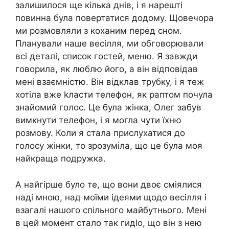
залишилося ще кілька днів, і я нарешті
повинна була повертатися додому. Щовечора
ми розмовляли з коханим перед сном.
Планували наше весілля, ми обговорювали
всі деталі, список гостей, меню. Я завжди
говорила, як люблю його, а він відповідав
мені взаємністю. Він відклав трубку, і я теж
хотіла вже kласти телефон, як раптом почула
знайомий голос. Це була жінка, Олег забув
вимкнути телефон, і я могла чути їхню
розмову. Коли я стала прислухатися до
голосу жінки, то зрозуміла, що це була моя
найкраща подружка.
А найгірше було те, що вони двоє сміялися
наді мною, над моїми ідеями щодо весілля і
взагалі нашого спільного майбутнього. Мені
в цей момент стало так гидlо, що він з нею