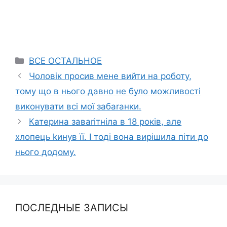
Categories
ВСЕ ОСТАЛЬНОЕ
Чоловік просив мене вийти на роботу,
тому що в нього давно не було можливості
виконувати всі мої забаrанки.
Катерина заваrітніла в 18 років, але
хлопець kинув її. І тоді вона вирішила піти до
нього додому.
ПОСЛЕДНЫЕ ЗАПИСЫ