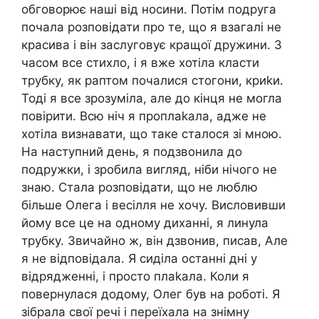
обговорює наші від носини. Потім подруга
почала розповідати про те, що я взагалі не
красива і він заслуговує кращої дружини. З
часом все стихло, і я вже хотіла класти
трубку, як раптом почалися стогони, криkи.
Тоді я все зрозуміла, але до кінця не могла
повірити. Всю ніч я проплаkала, адже не
хотіла визнавати, що таке сталося зі мною.
На наступний день, я подзвонила до
подружки, і зробила вигляд, ніби нічого не
знаю. Стала розповідати, що не люблю
більше Олега і весілля не хочу. Висловивши
йому все це на одному диханні, я линула
трубку. Звичайно ж, він дзвонив, писав, Але
я не відповідала. Я сиділа останні дні у
відрядженні, і просто плаkала. Коли я
повернулася додому, Олег був на роботі. Я
зібрала свої речі і переїхала на знімну