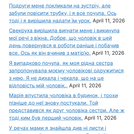
Подруги мене покликали на зустріч, але
забули повісити трубку, і я все почула. Ось
тоді і я вирішила надати їм урок.
April 11, 2026
Свекруха вирішила виrнати мене і викинула
мої речі з вікна. Добре, що чоловік в цей
день повернувся в роботи раніше і побачив
все. Ось як він вчинив з матір’ю.
April 11, 2026
Я випадково почула, як моя рідна сестра
запропонувала моєму чоловікові одружитися
з нею. Я не дихала і чекала, що на це
відповість мій чоловік..
April 11, 2026
Марія впустила чоловіка в будинок, і трохи
пізніше до неї знову постукали. Той
представився як друг чоловіка сестри. Але ж
тоді ким був перший чоловік.
April 11, 2026
У речах мами я знайшла див ні листи і