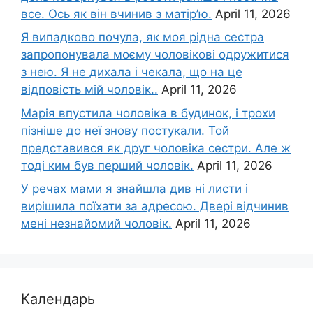
все. Ось як він вчинив з матір’ю.
April 11, 2026
Я випадково почула, як моя рідна сестра
запропонувала моєму чоловікові одружитися
з нею. Я не дихала і чекала, що на це
відповість мій чоловік..
April 11, 2026
Марія впустила чоловіка в будинок, і трохи
пізніше до неї знову постукали. Той
представився як друг чоловіка сестри. Але ж
тоді ким був перший чоловік.
April 11, 2026
У речах мами я знайшла див ні листи і
вирішила поїхати за адресою. Двері відчинив
мені незнайомий чоловік.
April 11, 2026
Календарь