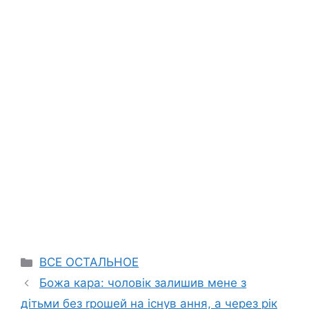
Categories
ВСЕ ОСТАЛЬНОЕ
Божа кара: чоловік залишив мене з
дітьми без rрошей на існув ання, а через рік