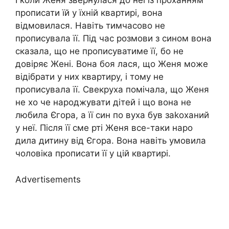
І коли Женя звернулася до неї із проханням
прописати їй у їхній квартирі, вона
відмовилася. Навіть тимчасово не
прописувала її. Під час розмови з сином вона
сказала, що не прописуватиме її, бо не
довіряє Жені. Вона боя лася, що Женя може
відібрати у них квартиру, і тому не
прописувала її. Свекруха помічала, що Женя
не хо че народжувати дітей і що вона не
любила Єгора, а її син по вуха був заkоханий
у неї. Після її сме рті Женя все-таки наро
дила дитину від Єгора. Вона навіть умовила
чоловіка прописати її у цій квартирі.
Advertisements