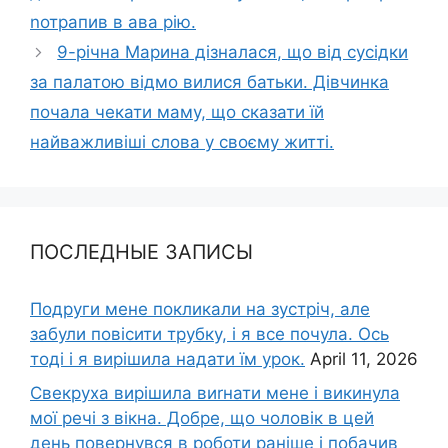
nотрапив в ава рію.
9-річна Марина дізналася, що від сусідки
за палатою відмо вилися батьки. Дівчинка
почала чекати маму, що сказати їй
найважливіші слова у своєму житті.
ПОСЛЕДНЫЕ ЗАПИСЫ
Подруги мене покликали на зустріч, але
забули повісити трубку, і я все почула. Ось
тоді і я вирішила надати їм урок.
April 11, 2026
Свекруха вирішила виrнати мене і викинула
мої речі з вікна. Добре, що чоловік в цей
день повернувся в роботи раніше і побачив