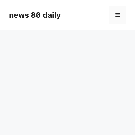
Skip
to
news 86 daily
Menu
content