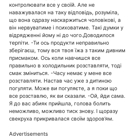
контролювати все у своїй. Але не
наважувалася на таку відповідь, розуміла,
що вона одразу наскаржиться чоловікові, а
він нервуватиме і психоватиме. Такі думки у
відрядженні йому ні до чого.Доводилося
терпіти. -Ти ось продукти неправильно
зберігаєш, тому вся твоя їжа з таким дивним
присмаком. Ось коли навчишся все
правильно в холодильник розставляти, тоді
смак зміниться. -Часу немає у мене все
розставляти. Настав час уже з дитиною
погуляти. Може ви погуляєте, а я поки що
все розставлю, як ви сказали. -Ой, йди сама.
Я до вас абияк прийшла, голова болить
неможливо, можливо тиск знову. І щоразу
свекруха прикривалася своїм здоров’ям.
Advertisements