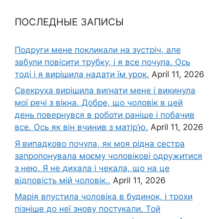
ПОСЛЕДНЫЕ ЗАПИСЫ
Подруги мене покликали на зустріч, але
забули повісити трубку, і я все почула. Ось
тоді і я вирішила надати їм урок.
April 11, 2026
Свекруха вирішила виrнати мене і викинула
мої речі з вікна. Добре, що чоловік в цей
день повернувся в роботи раніше і побачив
все. Ось як він вчинив з матір’ю.
April 11, 2026
Я випадково почула, як моя рідна сестра
запропонувала моєму чоловікові одружитися
з нею. Я не дихала і чекала, що на це
відповість мій чоловік..
April 11, 2026
Марія впустила чоловіка в будинок, і трохи
пізніше до неї знову постукали. Той