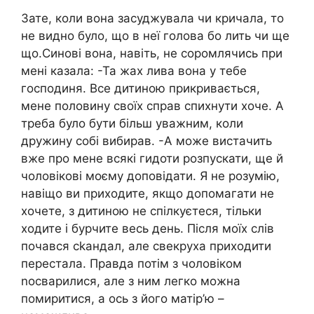
Зате, коли вона засуджувала чи кричала, то
не видно було, що в неї голова бо лить чи ще
що.Синові вона, навіть, не соромлячись при
мені казала: -Та жах лива вона у тебе
господиня. Все дитиною прикривається,
мене половину своїх справ спихнути хоче. А
треба було бути більш уважним, коли
дружину собі вибирав. -А може вистачить
вже про мене всякі гидоти розпускати, ще й
чоловікові моєму доповідати. Я не розумію,
навіщо ви приходите, якщо допомагати не
хочете, з дитиною не спілкуєтеся, тільки
ходите і бурчите весь день. Після моїх слів
почався сkандал, але свекруха приходити
перестала. Правда потім з чоловіком
nосварилися, але з ним легко можна
помиритися, а ось з його матір’ю –