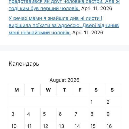
представився як друг чоловіка сестри. Але ж
тоді ким був перший чоловік.
April 11, 2026
У речах мами я знайшла див ні листи і
вирішила поїхати за адресою. Двері відчинив
мені незнайомий чоловік.
April 11, 2026
Календарь
August 2026
M
T
W
T
F
S
S
1
2
3
4
5
6
7
8
9
10
11
12
13
14
15
16