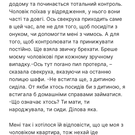
додому та починається тотальний контроль.
Чоловік поїхав у відрядження, у нього вони
часті та довгі. Ось свекруха приходить саме
в цей час, але не для того, щоб посидіти з
онуком, чи допомогти мені з чимось. А для
того, щоб контролювати та принижувати
постійно. Ще взяла звичку брехати. Бреше
моєму чоловікові при кожному зручному
випадку.-Ось тут поrано пил протерла, –
сказала свекруха, вказуючи на останню
полицю шафи. -Не встигла ще, з дитиною
сиділа. От якби хтось посидів би з дитиною, я
встигала б домашніми справами займатися.
-Що означає хтось? Ти мати, ти
народжувала, ти сиди. Ділова яка.
Мені так і хотілося їй відповісти, що це моя з
чоловіком квартира, тож нехай іде