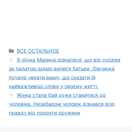
Categories
ВСЕ ОСТАЛЬНОЕ
9-річна Марина дізналася, що від сусідки
за палатою відмо вилися батьки. Дівчинка
почала чекати маму, що сказати їй
найважливіші слова у своєму житті.
Жінка стала бай дуже ставитися до
чоловіка. Незабаром чоловік дізнався всю
правду від подруги дружини