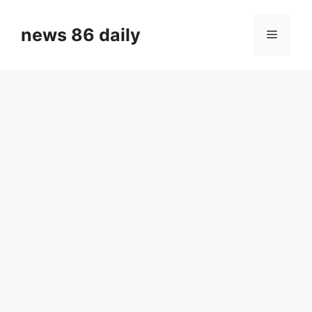
Skip
to
news 86 daily
Menu
content