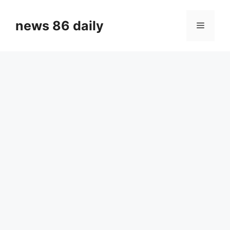
Skip
to
news 86 daily
Menu
content