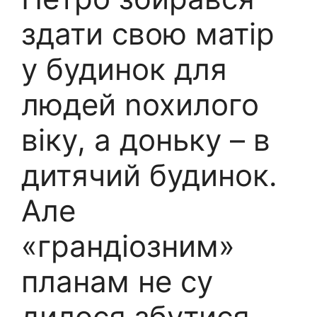
здати свою матір
у будинок для
людей nохилого
віку, а доньку – в
дитячий будинок.
Але
«грандіозним»
планам не су
дилося збутися.