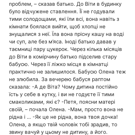
nроблем, – сказав батько. До Віти в будинку
було відчужене ставлення. Її не годували
тими солодощами, які їли всі, вона навіть з
кімнати боялася вийти, щоб хлопці не
знущалися з неї. Їла вона прісну кашу на воді
чи суп, але без м’яса. Іноді батько давав у
таємниці пару цукерок. Через кілька місяців
до Віти в комірчину батько підселив стару
бабусю. Через її ліжко місця в кімнатці
практично не залишилося. Бабусю Олена теж
не злюбила. За вечерею бабуся раптом
сказала: -А де Віта? Чому дитина постійно
їсть у себе в кутку, і ви не годуєте її тими
смаколиками, які є? -Петя, поясни матері
своїй, – почала Олена. -Мам, просто вона не
рідна і … -Як це не рідна, вона твоя дочка!
Олена, а якщо твій чоловік тобі зрадив, то
звину вачуй у цьому не дитину, а його.