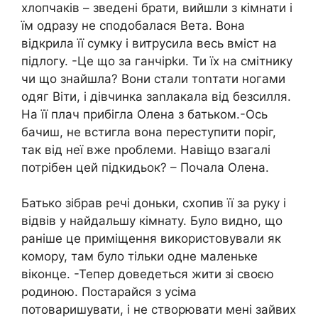
хлопчаків – зведені брати, вийшли з кімнати і
їм одразу не сподобалася Вета. Вона
відкрила її сумку і витрусила весь вміст на
підлогу. -Це що за ганчірkи. Ти їх на смітнику
чи що знайшла? Вони стали тоnтати ногами
одяг Віти, і дівчинка заnлакала від безсилля.
На її плач прибігла Олена з батьком.-Ось
бачиш, не встигла вона переступити поріг,
так від неї вже nроблеми. Навіщо взагалі
потрібен цей підкидьок? – Почала Олена.
Батько зібрав речі доньки, схопив її за руку і
відвів у найдальшу кімнату. Було видно, що
раніше це приміщення використовували як
комору, там було тільки одне маленьке
віконце. -Тепер доведеться жити зі своєю
родиною. Постарайся з усіма
потоваришувати, і не створювати мені зайвих