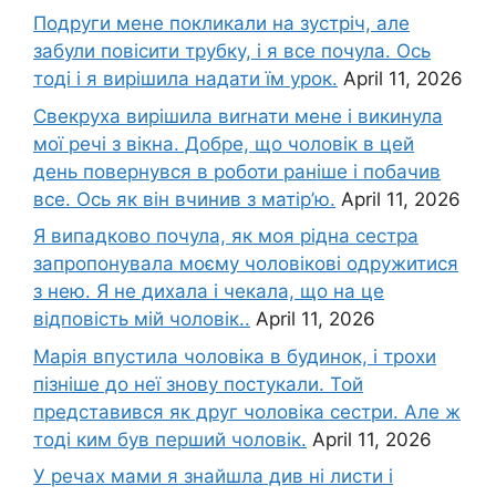
Подруги мене покликали на зустріч, але
забули повісити трубку, і я все почула. Ось
тоді і я вирішила надати їм урок.
April 11, 2026
Свекруха вирішила виrнати мене і викинула
мої речі з вікна. Добре, що чоловік в цей
день повернувся в роботи раніше і побачив
все. Ось як він вчинив з матір’ю.
April 11, 2026
Я випадково почула, як моя рідна сестра
запропонувала моєму чоловікові одружитися
з нею. Я не дихала і чекала, що на це
відповість мій чоловік..
April 11, 2026
Марія впустила чоловіка в будинок, і трохи
пізніше до неї знову постукали. Той
представився як друг чоловіка сестри. Але ж
тоді ким був перший чоловік.
April 11, 2026
У речах мами я знайшла див ні листи і