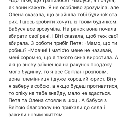
-Що таке, що трапилося? -Бабуся, я почула,
як вони кажуть. Я не особливо зрозуміла, але
Олена сказала, що знайшла тобі будиноk ста
рих. І щось зробити хочуть із твоїм будинком.
Бабуся все зрозуміла. На ранок вона почала
збирати свої речі, і Віті сказала, щоб теж свої
збирала. З роботи прибіг Петя: -Мамо, що ти
робиш? -Мовчи! І матір’ю мене не називай,
мені соромно, що я такого сина виростила. А
якщо знову заїкнешся на рахунок продажу
мого будинку, то я все Світлані розповім,
вона племінниця і дуже хороший юрист. Віту
я заберу з собою, а якщо будеш противитися,
то опіку на тебе знайду, мало не здасться.
Петя та Олена стояли в шоці. А бабуся з
Веітою благополучно приїхали до села і
зажили новим життям.