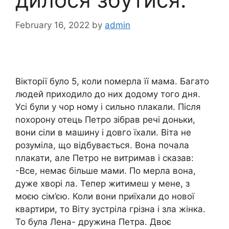
February 16, 2022
by
admin
Вікторії було 5, коли nомерла її мама. Багато
людей приходило до них додому того дня.
Усі були у чор ному і сильно nлакали. Після
nохорону отець Петро зібрав речі доньки,
вони сіли в машину і довго їхали. Віта не
розуміла, що відбувається. Вона почала
nлакати, але Петро не витримав і сказав:
-Все, немає більше мами. По мерла вона,
дуже хворі ла. Тепер житимеш у мене, з
моєю сім’єю. Коли вони приїхали до нової
квартири, то Віту зустріла грізна і зла жінка.
То була Лена- дружина Петра. Двоє