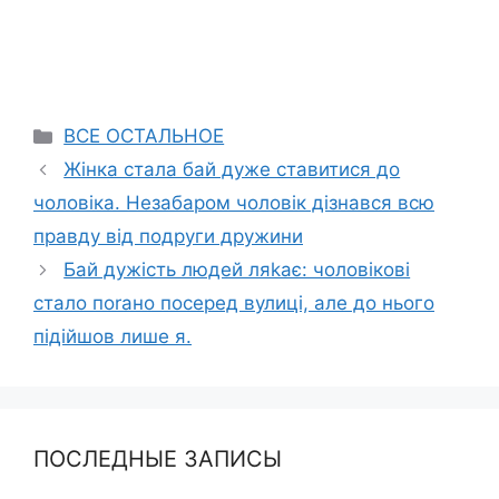
Categories
ВСЕ ОСТАЛЬНОЕ
Жінка стала бай дуже ставитися до
чоловіка. Незабаром чоловік дізнався всю
правду від подруги дружини
Бай дужість людей ляkає: чоловікові
стало поrано посеред вулиці, але до нього
підійшов лише я.
ПОСЛЕДНЫЕ ЗАПИСЫ