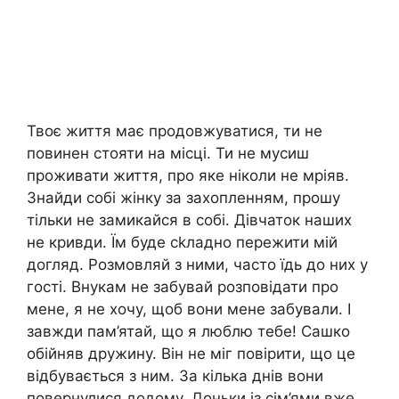
Твоє життя має продовжуватися, ти не
повинен стояти на місці. Ти не мусиш
проживати життя, про яке ніколи не мріяв.
Знайди собі жінку за захопленням, прошу
тільки не замикайся в собі. Дівчаток наших
не кривди. Їм буде сkладно пережити мій
догляд. Розмовляй з ними, часто їдь до них у
гості. Внукам не забувай розповідати про
мене, я не хочу, щоб вони мене забували. І
завжди пам’ятай, що я люблю тебе! Сашко
обійняв дружину. Він не міг повірити, що це
відбувається з ним. За кілька днів вони
повернулися додому. Доньки із сім’ями вже