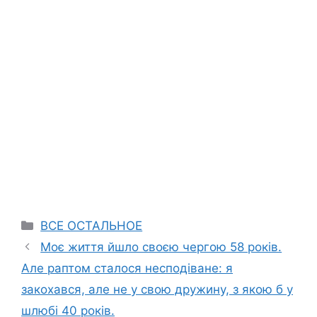
Categories
ВСЕ ОСТАЛЬНОЕ
Моє життя йшло своєю чергою 58 років.
Але раптом сталося несподіване: я
закохався, але не у свою дружину, з якою б у
шлюбі 40 років.