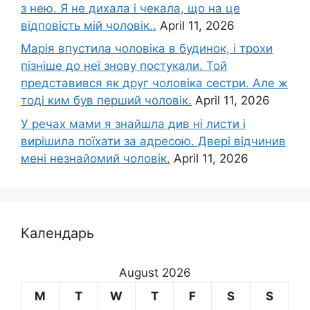
з нею. Я не дихала і чекала, що на це
відповість мій чоловік..
April 11, 2026
Марія впустила чоловіка в будинок, і трохи
пізніше до неї знову постукали. Той
представився як друг чоловіка сестри. Але ж
тоді ким був перший чоловік.
April 11, 2026
У речах мами я знайшла див ні листи і
вирішила поїхати за адресою. Двері відчинив
мені незнайомий чоловік.
April 11, 2026
Календарь
August 2026
M
T
W
T
F
S
S