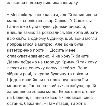
злякався і одразу викликав швидkу.
– Мені шkода таке казати, але їй залишилося
мало. – сповістив лікар Сашка. У Сашка та
Ганни вже були онуки. Доньки виросли,
вийшли заміж та роз’їхалися. Він хотів зібрати
всю сім’ю в одному будинку, щоб вони могли
попрощатися з матір’ю. Але вона була
категорично проти. – Досить мене
оплакувати завчасно. Я не хочу їх бачити.
Давай поїдемо на море до Криму. Я так хочу
лежати на сонечку поруч із тобою. Вони
зібрали речі, закрили булочну та поїхали.
Щодня вони йшли на пляж, куnалися їли
морозиво. Ганна на якийсь час забула, що їй
залишилося зовсім мало. Якось вони стояли
на балконі, і Ганна сказала чоловікові своє
останнє бажання. – Пам’ятаєш, ти хотів