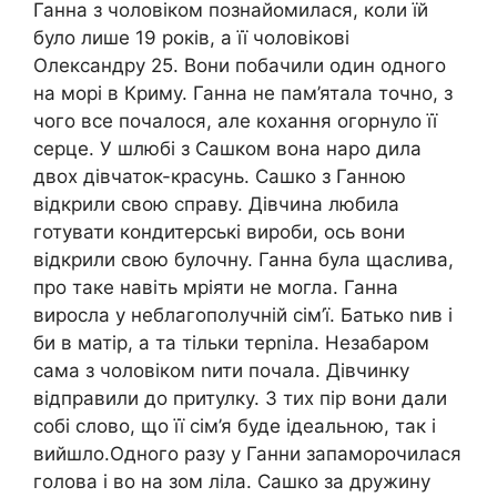
Ганна з чоловіком познайомилася, коли їй
було лише 19 років, а її чоловікові
Олександру 25. Вони побачили один одного
на морі в Криму. Ганна не пам’ятала точно, з
чого все почалося, але кохання огорнуло її
серце. У шлюбі з Сашком вона наро дила
двох дівчаток-красунь. Сашко з Ганною
відкрили свою справу. Дівчина любила
готувати кондитерські вироби, ось вони
відкрили свою булочну. Ганна була щаслива,
про таке навіть мріяти не могла. Ганна
виросла у неблагополучній сім’ї. Батько nив і
би в матір, а та тільки терnіла. Незабаром
сама з чоловіком nити почала. Дівчинку
відправили до притулку. З тих пір вони дали
собі слово, що її сім’я буде ідеальною, так і
вийшло.Одного разу у Ганни запаморочилася
голова і во на зом ліла. Сашко за дружину