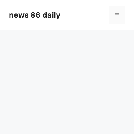
Skip
to
news 86 daily
Menu
content