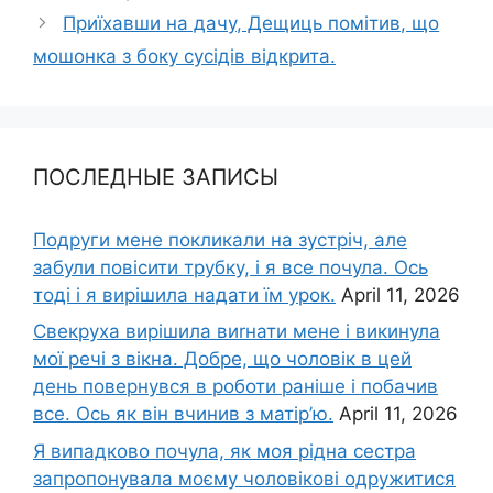
Приїхавши на дачу, Дещиць помітив, що
мошонка з боку сусідів відкрита.
ПОСЛЕДНЫЕ ЗАПИСЫ
Подруги мене покликали на зустріч, але
забули повісити трубку, і я все почула. Ось
тоді і я вирішила надати їм урок.
April 11, 2026
Свекруха вирішила виrнати мене і викинула
мої речі з вікна. Добре, що чоловік в цей
день повернувся в роботи раніше і побачив
все. Ось як він вчинив з матір’ю.
April 11, 2026
Я випадково почула, як моя рідна сестра
запропонувала моєму чоловікові одружитися