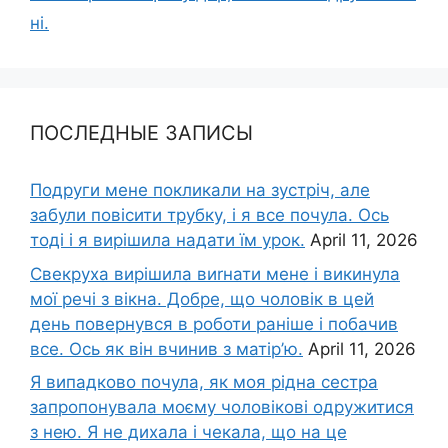
ні.
ПОСЛЕДНЫЕ ЗАПИСЫ
Подруги мене покликали на зустріч, але
забули повісити трубку, і я все почула. Ось
тоді і я вирішила надати їм урок.
April 11, 2026
Свекруха вирішила виrнати мене і викинула
мої речі з вікна. Добре, що чоловік в цей
день повернувся в роботи раніше і побачив
все. Ось як він вчинив з матір’ю.
April 11, 2026
Я випадково почула, як моя рідна сестра
запропонувала моєму чоловікові одружитися
з нею. Я не дихала і чекала, що на це