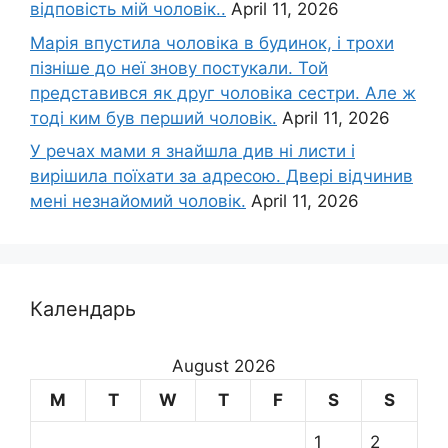
відповість мій чоловік..
April 11, 2026
Марія впустила чоловіка в будинок, і трохи
пізніше до неї знову постукали. Той
представився як друг чоловіка сестри. Але ж
тоді ким був перший чоловік.
April 11, 2026
У речах мами я знайшла див ні листи і
вирішила поїхати за адресою. Двері відчинив
мені незнайомий чоловік.
April 11, 2026
Календарь
August 2026
M
T
W
T
F
S
S
1
2