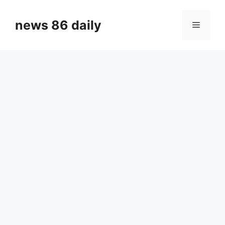
Skip
to
news 86 daily
Menu
content