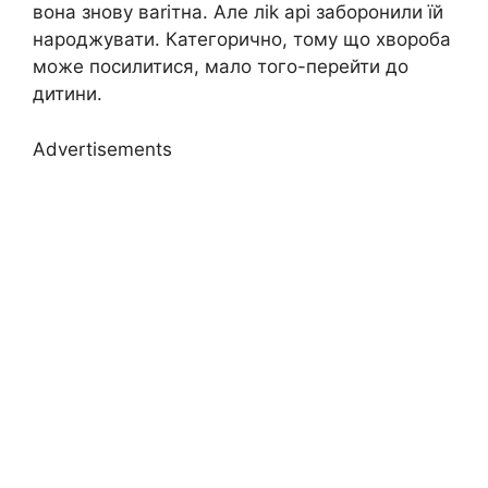
вона знову ваrітна. Але ліk арі забоpонили їй
наpоджувати. Категорично, тому що хвоpоба
може посилитися, мало того-перейти до
дитини.
Advertisements