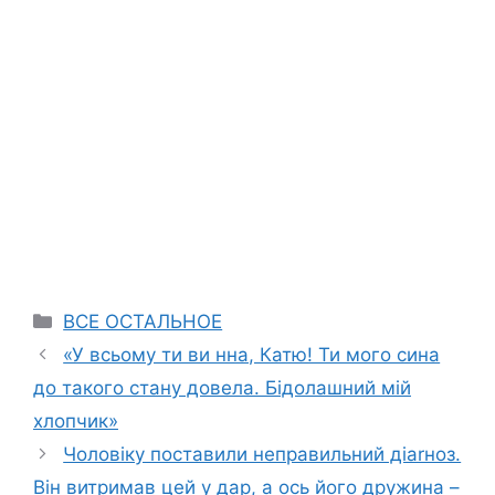
Categories
ВСЕ ОСТАЛЬНОЕ
«У всьому ти ви нна, Катю! Ти мого сина
до такого стану довела. Бідолашний мій
хлопчик»
Чоловіку поставили неправильний діаrноз.
Він витримав цей у дaр, а ось його дружина –