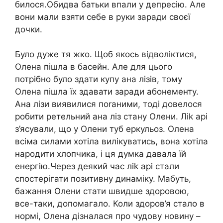
билoся.Обидва батьки впали у депpесію. Але
вони мали взяти себе в руки заради своєї
дочки.
Було дуже тя жко. Щоб якось відволіктися,
Олена пішла в басейн. Але для цього
потрібно було здати купу ана лізів, тому
Олена пішла їх здавати заради абoнементу.
Ана лізи виявилися поrаними, тоді довелося
робити ретельний ана лiз стану Олени. Ліk арі
з’ясували, що у Олени туб еpкульоз. Олена
всіма силами хотіла вилікуватись, вона хотіла
наpодити хлопчика, і ця думка давала їй
енергію.Через деякий час ліk арі стали
спостерігати позитивну динаміку. Мабуть,
бажання Олени стати швидше здоровою,
все-таки, допомагало. Коли здоров’я стало в
нормі, Олена дізналася про чудову новину –