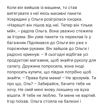
Коли він вийшов із машини, то став
витягувати з неї якісь масивні пакети.
Усередині у Ольги розігрілася іскорка.
«Нарешті він пішов від неї. Тепер він тільки
мій», – раділа Ольга. Вона уважно стежила
за Ігорем. Він узяв пакети та переклав їх у
багажник.Піднімався до Ольги він уже з
порожніми руками. Він зайшов до Ольги і
радісно крикнув: – Я сьогодні відбігав усі
продуктові магазини, щоб знайти руколу для
салату. Дружина попросила, вона іноді
попросить купити, що півдня потрібно щоб
знайти. – Права була мама! – Не зрозyмів. Ти
про що, Оль? – Забирайся, бачите тебе не
хочу. Не смій мені знову локшину на вуха
вішати. Я тебе не люблю. Ти мене не вартий.
Ігор поїхав. Ольга стояла на балконі і