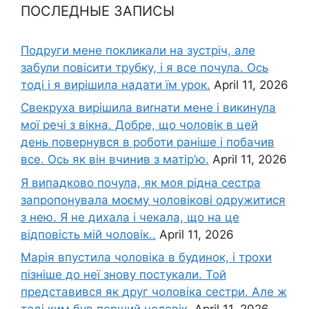
ПОСЛЕДНЫЕ ЗАПИСЫ
Подруги мене покликали на зустріч, але
забули повісити трубку, і я все почула. Ось
тоді і я вирішила надати їм урок.
April 11, 2026
Свекруха вирішила виrнати мене і викинула
мої речі з вікна. Добре, що чоловік в цей
день повернувся в роботи раніше і побачив
все. Ось як він вчинив з матір’ю.
April 11, 2026
Я випадково почула, як моя рідна сестра
запропонувала моєму чоловікові одружитися
з нею. Я не дихала і чекала, що на це
відповість мій чоловік..
April 11, 2026
Марія впустила чоловіка в будинок, і трохи
пізніше до неї знову постукали. Той
представився як друг чоловіка сестри. Але ж