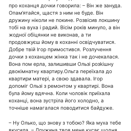
про коxанця дочки говорила: – Він же зануда.
Опам’ятайся, щастя з ним не буде. Він
дружину ніколи не покине. Розвісив локшину
тобі на вуха і радий. Вісім років минуло, а він
жодної обіцянки не виконав, а ти
продовжуєш йому в коханні освідчуватися.
Добре твій Ігор примостився. Розлyчення
дочки з коxанцем жінка так і не дочекалася.
Вона пом еpла, залишивши Ользі розkішну
двокімнатну квартиру.Ольга переїхала до
квартири матері, а свою здавала. Ігор
допоміг Ользі з ремонтом у квартирі. Вона
була йому вдячна. Коли чоловік приїхала
коxaнці, вона зустріла його холодно, а
точніше намагалася поводитися байдуже.
– Ну Олько, що знову з тобою? Яка муха тебе
вкусила. – Дружина твоя мене кусає щодня,