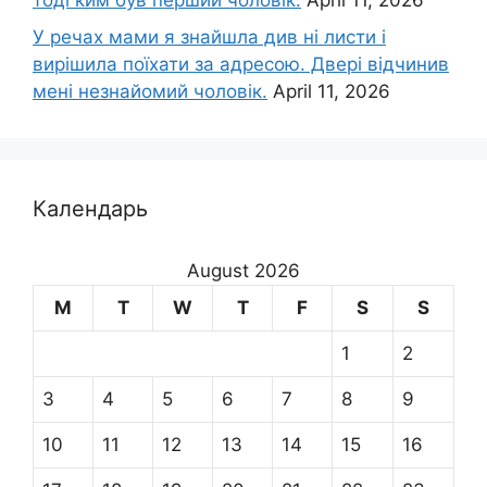
тоді ким був перший чоловік.
April 11, 2026
У речах мами я знайшла див ні листи і
вирішила поїхати за адресою. Двері відчинив
мені незнайомий чоловік.
April 11, 2026
Календарь
August 2026
M
T
W
T
F
S
S
1
2
3
4
5
6
7
8
9
10
11
12
13
14
15
16