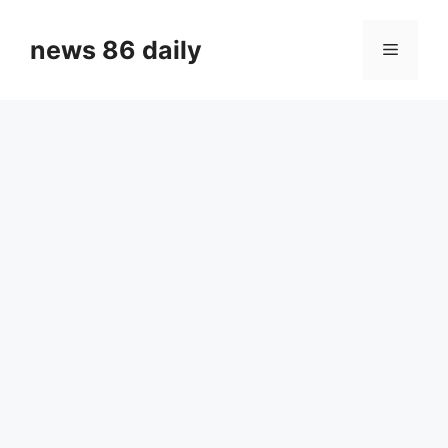
Skip
to
news 86 daily
Menu
content