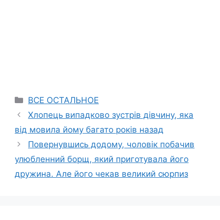
Categories
ВСЕ ОСТАЛЬНОЕ
Хлопець випадково зустрів дівчину, яка
від мовила йому багато років назад
Повернувшись додому, чоловік побачив
улюбленний борщ, який приготувала його
дружина. Але його чекав великий сюрпиз