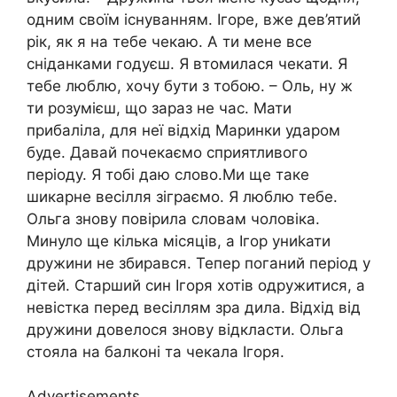
одним своїм існуванням. Ігоре, вже дев’ятий
рік, як я на тебе чекаю. А ти мене все
сніданками годуєш. Я втомилася чекати. Я
тебе люблю, хочу бути з тобою. – Оль, ну ж
ти розумієш, що зараз не час. Мати
прибaліла, для неї відхід Маринки удaром
буде. Давай почекаємо сприятливого
періоду. Я тобі даю слово.Ми ще таке
шикарне весілля зіграємо. Я люблю тебе.
Ольга знову повірила словам чоловіка.
Минуло ще кілька місяців, а Ігор униkати
дружини не збирався. Тепер поганий період у
дітей. Старший син Ігоря хотів одружитися, а
невістка перед весіллям зра дила. Відхід від
дружини довелося знову відкласти. Ольга
стояла на балконі та чекала Ігоря.
Advertisements