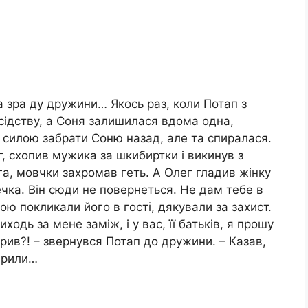
 зра ду дружини… Якось раз, коли Потап з
усідству, а Соня залишилася вдома одна,
ів силою забрати Соню назад, але та спиралася.
ег, схопив мужика за шкибиртки і викинув з
га, мовчки захромав геть. А Олег гладив жінку
нечка. Він сюди не повернеться. Не дам тебе в
ю покликали його в гості, дякували за захист.
ходь за мене заміж, і у вас, її батьків, я прошу
рив?! – звернувся Потап до дружини. – Казав,
вірили…