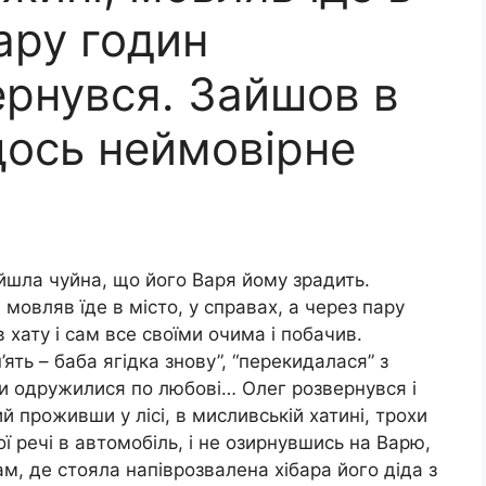
пару годин
ернувся. Зайшов в
щось неймовірне
ійшла чуйна, що його Варя йому зрадить.
мовляв їде в місто, у справах, а через пару
хату і сам все своїми очима і побачив.
’ять – баба ягідка знову”, “перекидалася” з
ни одружилися по любові… Олег розвернувся і
 проживши у лісі, в мисливській хатині, трохи
ї речі в автомобіль, і не озирнувшись на Варю,
м, де стояла напіврозвалена хібара його діда з