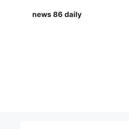
Skip
to
news 86 daily
content