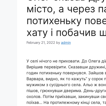
місто, а через 
потихеньку пов
хату і побачив 
February 21, 2022
by
admin
У селі нічого не приховати. До Олега д
Вирішив перевірити. Сказавши дружині, 
годин потихеньку повернувся. Зайшов в 
Варвара, видно, як то кажуть” у сорок п
мужиком з сусіднього села. Альо ж во
пішов, грюкнувши дверима. День-другий
охолов. Потім приїхавши, закинувши сво
поїхав… На протилежному кінці села, та