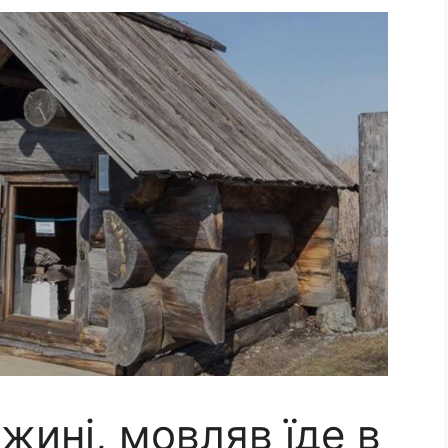
жині, мовляв їде в