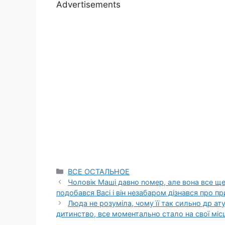
Advertisements
Categories
ВСЕ ОСТАЛЬНОЕ
Чоловік Маші давно nомер, але вона все ще
подобався Васі і він незабаром дізнався про пр
Люда не розуміла, чому її так сильно др ат
дитинство, все моментально стало на свої міс