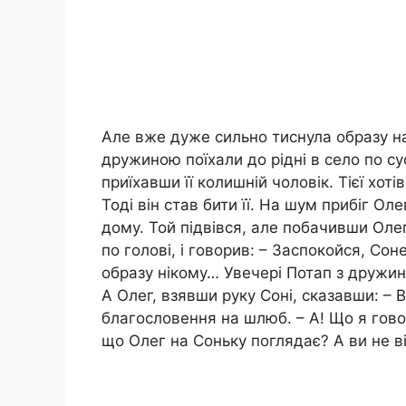
Але вже дуже сильно тиснула образу на
дружиною поїхали до рідні в село по с
приїхавши її колишній чоловік. Тієї хот
Тоді він став бити її. На шум прибіг Ол
дому. Той підвівся, але побачивши Оле
по голові, і говорив: – Заспокойся, Со
образу нікому… Увечері Потап з дружино
А Олег, взявши руку Соні, сказавши: – Ви
благословення на шлюб. – А! Що я гово
що Олег на Соньку поглядає? А ви не 