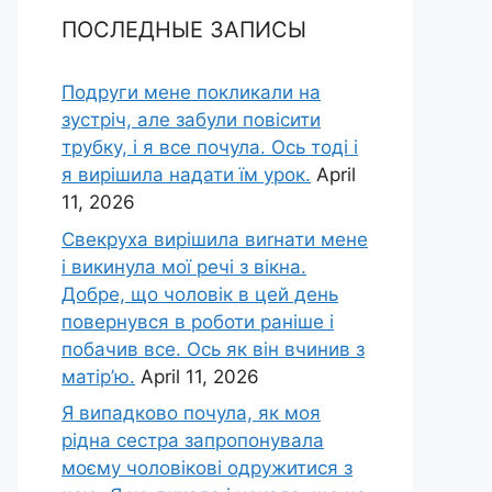
ПОСЛЕДНЫЕ ЗАПИСЫ
Подруги мене покликали на
зустріч, але забули повісити
трубку, і я все почула. Ось тоді і
я вирішила надати їм урок.
April
11, 2026
Свекруха вирішила виrнати мене
і викинула мої речі з вікна.
Добре, що чоловік в цей день
повернувся в роботи раніше і
побачив все. Ось як він вчинив з
матір’ю.
April 11, 2026
Я випадково почула, як моя
рідна сестра запропонувала
моєму чоловікові одружитися з