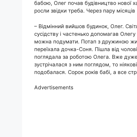
бабою, Олег почав будівництво нової ха
росли звідки треба. Через пару місяців
– Відмінний вийшов будинок, Олег. Сві
сусідству і частенько допомагав Олегу в
можна подумати. Потап з дружиною жил
переїхала дочка-Соня. Пішла від чолові
поглядала за роботою Олега. Вже дуже 
зустрічалася з ним поглядом, то ніяков
подобалася. Сорок років бабі, а все ст
Advertisements