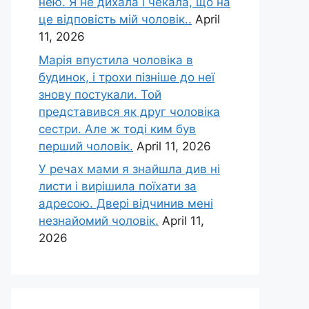
нею. Я не дихала і чекала, що на
це відповість мій чоловік..
April
11, 2026
Марія впустила чоловіка в
будинок, і трохи пізніше до неї
знову постукали. Той
представився як друг чоловіка
сестри. Але ж тоді ким був
перший чоловік.
April 11, 2026
У речах мами я знайшла див ні
листи і вирішила поїхати за
адресою. Двері відчинив мені
незнайомий чоловік.
April 11,
2026