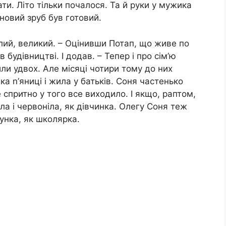
ти. Літо тільки почалося. Та й руки у мужика
 новий зруб був готовий.
тлий, великий. – Оцінивши Потап, що живе по
 будівництві. І додав. – Тепер і про сім’ю
и удвох. Але місяці чотири тому до них
ка n’яниці і жила у батьків. Соня частенько
спритно у того все виходило. І якщо, раптом,
іла і червоніла, як дівчинка. Олегу Соня теж
рунка, як школярка.