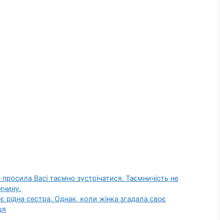
 просила Васі таємно зустрічатися. Таємничість не
ичину.
ує рідна сестра. Однак, коли жінка згадала своє
ця