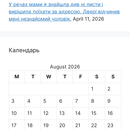
У речах мами я знайшла див ні листи і
вирішила поїхати за адресою. Двері відчинив
мені незнайомий чоловік.
April 11, 2026
Календарь
August 2026
M
T
W
T
F
S
S
1
2
3
4
5
6
7
8
9
10
11
12
13
14
15
16
17
18
19
20
21
22
23