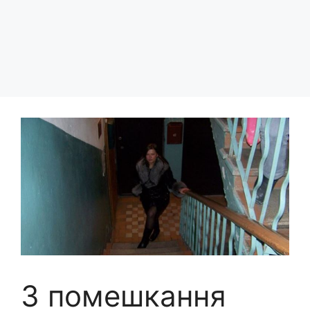
З помешкання