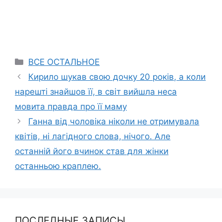
Categories
ВСЕ ОСТАЛЬНОЕ
Кирило шукав свою дочку 20 років, а коли
нарешті знайшов її, в світ вийшла неса
мовита правда про її маму
Ганна від чоловіка ніколи не отримувала
квітів, ні лагідного слова, нічого. Але
останній його вчинок став для жінки
останньою краплею.
ПОСЛЕДНЫЕ ЗАПИСЫ