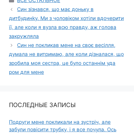
ВСЕ ОСТАЛЬНОЕ
Син зізнався, що має доньку в
дитбудинkу. Ми з чоловіком хотіли вдочерити
її, але коли я вузла всю правду, аж голова
закружляла
Син не покликав мене на своє весілля,
думала не витримаю, але коли дізналася, що
зробила моя сестра, це було останнім уда
ром для мене
ПОСЛЕДНЫЕ ЗАПИСЫ
Подруги мене покликали на зустріч, але
забули повісити трубку, і я все почула. Ось