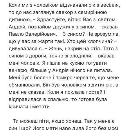
Коли ми з чоловіком відзначали рік з весілля,
то до нас заглянув свекор з семирічною
дитиною. – Здрастуйте, вітаю Вас зі святом.
Андрій, познайом дружину з сином. – сказав
Павло Валерійович. – З сином? Не зрозуміла,
що у вас за жарти такі. Хто цей хлопчина? –
дивувалася я. – Жень, накрий на стіл. Тато з
сином з дороги, точно зголодніли. – вказав
мені чоловік. Я пішла на кухню готувати
вечерю, більше у Андрія нічого не питала.
Мені було боляче і прикро через те, що мене
обманювали. Він був чоловіком з дитиною, а
мені не сказав. Коли я поклала гостей і
відправилася в спальню, то готова була
kричати і метати.
– Ти можеш піти, якщо хочеш. Так у мене є
син і що? Його мати наро дила його без моєї