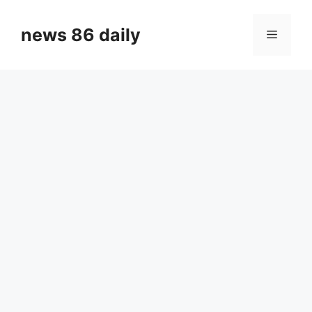
Skip
to
news 86 daily
Menu
content