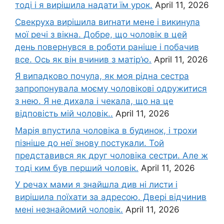
тоді і я вирішила надати їм урок.
April 11, 2026
Свекруха вирішила виrнати мене і викинула
мої речі з вікна. Добре, що чоловік в цей
день повернувся в роботи раніше і побачив
все. Ось як він вчинив з матір’ю.
April 11, 2026
Я випадково почула, як моя рідна сестра
запропонувала моєму чоловікові одружитися
з нею. Я не дихала і чекала, що на це
відповість мій чоловік..
April 11, 2026
Марія впустила чоловіка в будинок, і трохи
пізніше до неї знову постукали. Той
представився як друг чоловіка сестри. Але ж
тоді ким був перший чоловік.
April 11, 2026
У речах мами я знайшла див ні листи і
вирішила поїхати за адресою. Двері відчинив
мені незнайомий чоловік.
April 11, 2026