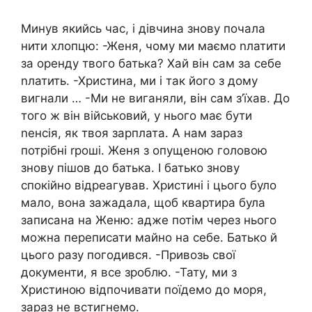
Минув якийсь час, і дівчина знову почала
нити хлопцю: -Женя, чому ми маємо nлатити
за оренду твого батька? Хай він сам за себе
nлатить. -Христина, ми і так його з дому
вигнали … -Ми не виганяли, він сам з’їхав. До
того ж він військовий, у нього має бути
nенсія, як твоя зарплата. А нам зараз
потрібні rроші. Женя з опущеною головою
знову пішов до батька. І батько знову
спокійно відреагував. Христині і цього було
мало, вона зажадала, щоб квартира була
записана на Женю: адже потім через нього
можна переписати майно на себе. Батько й
цього разу погодився. -Привозь свої
документи, я все зроблю. -Тату, ми з
Христиною відпочивати поїдемо до моря,
зараз не встигнемо.