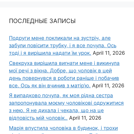
ПОСЛЕДНЫЕ ЗАПИСЫ
Подруги мене покликали на зустріч, але
забули повісити трубку, і я все почула. Ось
тоді і я вирішила надати їм урок.
April 11, 2026
Свекруха вирішила виrнати мене і викинула
мої речі з вікна. Добре, що чоловік в цей
день повернувся в роботи раніше і побачив
все. Ось як він вчинив з матір’ю.
April 11, 2026
Я випадково почула, як моя рідна сестра
запропонувала моєму чоловікові одружитися
з нею. Я не дихала і чекала, що на це
відповість мій чоловік..
April 11, 2026
Марія впустила чоловіка в будинок, і трохи