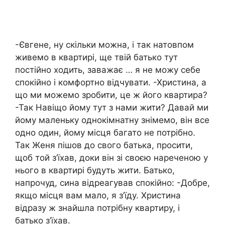
-Євгене, ну скільки можна, і так натовпом
живемо в квартирі, ще твій батько тут
постійно ходить, заважає … я не можу себе
спокійно і комфортно відчувати. -Христина, а
що ми можемо зробити, це ж його квартира?
-Так Навіщо йому тут з нами жити? Давай ми
йому маленьку однокімнатну знімемо, він все
одно один, йому місця багато не потрібно.
Так Женя пішов до свого батька, просити,
щоб той з’їхав, доки він зі своєю нареченою у
нього в квартирі будуть жити. Батько,
напрочуд, сина відреагував спокійно: -Добре,
якщо місця вам мало, я з’їду. Христина
відразу ж знайшла потрібну квартиру, і
батько з’їхав.