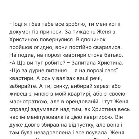
-Тоді я і без тебе все зроблю, ти мені копії
документів принеси. За тиждень Женя з
Христиною повернулися. Відпочинок
пройшов огидно, вони постійно сварилися.
На подив, на порозі квартири стояв батько.
-А Що ви тут робите? – Запитала Христина.
-Що за дурне питання … я на порозі своєї
квартири. А ось у валізах ваші речі,
забирайте. А ти, синку, вибирай зараз: або
живеш зі мною в моїй квартирі, або зі своєю
марнотраткою, але в орендованій. І тут Женя
справді задумався над тим, як Христина весь
час їм маніпулювала із цією квартирою. Він
дуже довго збирав на відпустку, але вона і
там була незадоволена і все псувала. Женя