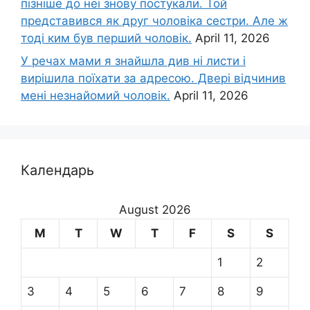
пізніше до неї знову постукали. Той
представився як друг чоловіка сестри. Але ж
тоді ким був перший чоловік.
April 11, 2026
У речах мами я знайшла див ні листи і
вирішила поїхати за адресою. Двері відчинив
мені незнайомий чоловік.
April 11, 2026
Календарь
August 2026
M
T
W
T
F
S
S
1
2
3
4
5
6
7
8
9