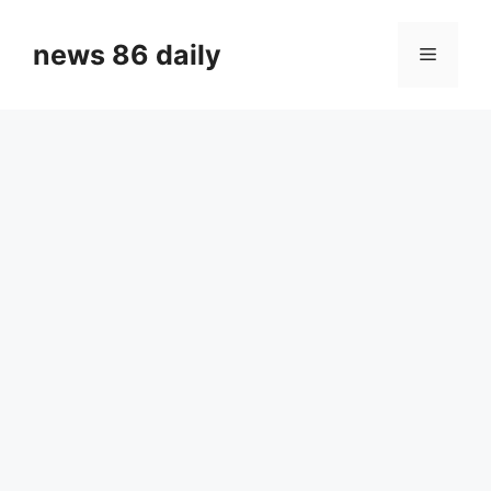
Skip
to
news 86 daily
Menu
content