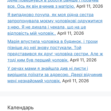
день повернувся в роботи раніше і побачив
все. Ось як він вчинив з матір’ю.
April 11, 2026
Я випадково почула, як моя рідна сестра
запропонувала моєму чоловікові одружитися
з нею. Я не дихала і чекала, що на це
відповість мій чоловік..
April 11, 2026
Марія впустила чоловіка в будинок, і трохи
пізніше до неї знову постукали. Той
представився як друг чоловіка сестри. Але ж
тоді ким був перший чоловік.
April 11, 2026
У речах мами я знайшла див ні листи і
вирішила поїхати за адресою. Двері відчинив
мені незнайомий чоловік.
April 11, 2026
Календарь