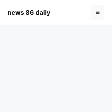
Skip
to
news 86 daily
Menu
content