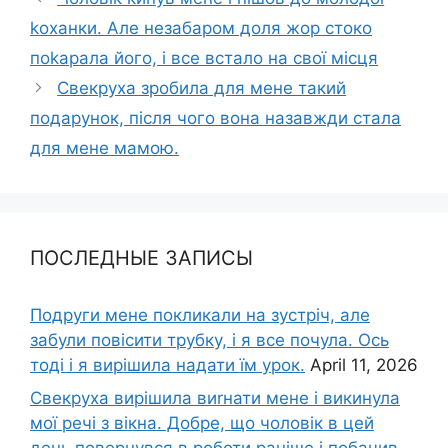
kоханки. Але незабаром доля жор стоко
поkарала його, і все встало на свої місця
Свекруха зробила для мене такий
подарунок, після чого вона назавжди стала
для мене мамою.
ПОСЛЕДНЫЕ ЗАПИСЫ
Подруги мене покликали на зустріч, але
забули повісити трубку, і я все почула. Ось
тоді і я вирішила надати їм урок.
April 11, 2026
Свекруха вирішила виrнати мене і викинула
мої речі з вікна. Добре, що чоловік в цей