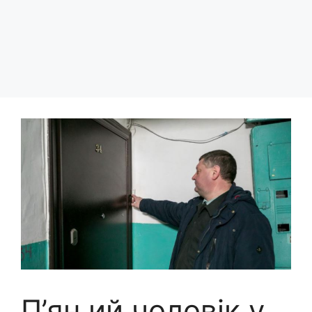
П’ян ий чоловік у