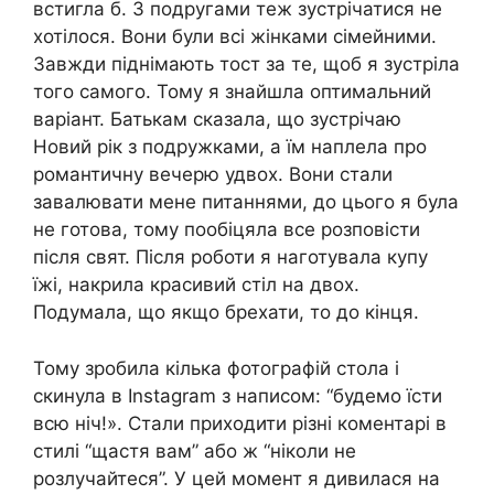
встигла б. З подругами теж зустрічатися не
хотілося. Вони були всі жінками сімейними.
Завжди піднімають тост за те, щоб я зустріла
того самого. Тому я знайшла оптимальний
варіант. Батькам сказала, що зустрічаю
Новий рік з подружками, а їм наплела про
романтичну вечерю удвох. Вони стали
завалювати мене питаннями, до цього я була
не готова, тому пообіцяла все розповісти
після свят. Після роботи я наготувала купу
їжі, накрила красивий стіл на двох.
Подумала, що якщо брехати, то до кінця.
Тому зробила кілька фотографій стола і
скинула в Instagram з написом: “будемо їсти
всю ніч!». Стали приходити різні коментарі в
стилі “щастя вам” або ж “ніколи не
розлучайтеся”. У цей момент я дивилася на