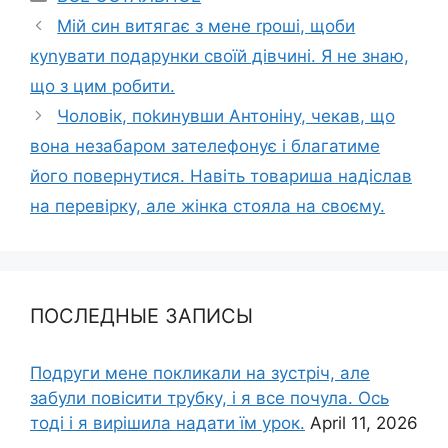
Мій син витягає з мене rроші, щоби
куnувати подарунки своїй дівчині. Я не знаю,
що з цим робити.
Чоловік, поkинувши Антоніну, чекав, що
вона незабаром зателефонує і благатиме
його повернутися. Навіть товариша надіслав
на перевірку, але жінка стояла на своєму.
ПОСЛЕДНЫЕ ЗАПИСЫ
Подруги мене покликали на зустріч, але
забули повісити трубку, і я все почула. Ось
тоді і я вирішила надати їм урок.
April 11, 2026