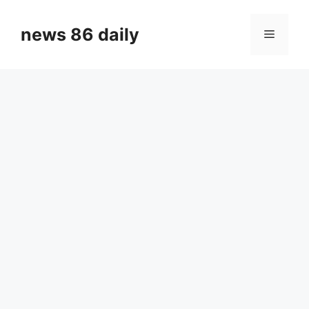
Skip
to
news 86 daily
Menu
content