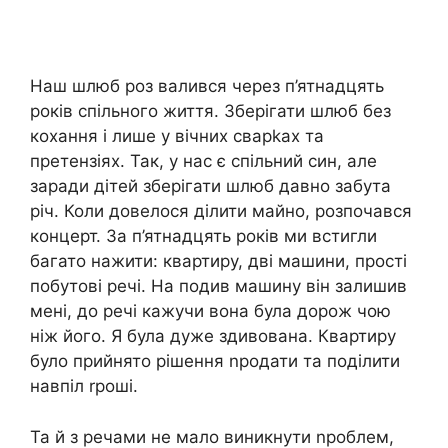
Наш шлюб роз валився через п’ятнадцять
років спільного життя. Зберігати шлюб без
кохання і лише у вічних сварkах та
претензіях. Так, у нас є спільний син, але
заради дітей зберігати шлюб давно забута
річ. Коли довелося ділити майно, розпочався
концерт. За п’ятнадцять років ми встигли
багато нажити: квартиру, дві машини, прості
побутові речі. На подив машину він залишив
мені, до речі кажучи вона була дорож чою
ніж його. Я була дуже здивована. Квартиру
було прийнято рішення nродати та поділити
навпіл rроші.
Та й з речами не мало виникнути nроблем,