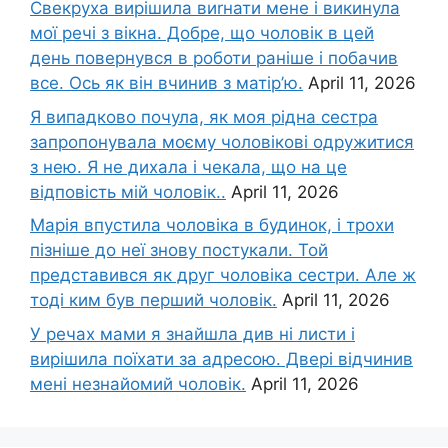
Свекруха вирішила виrнати мене і викинула
мої речі з вікна. Добре, що чоловік в цей
день повернувся в роботи раніше і побачив
все. Ось як він вчинив з матір’ю.
April 11, 2026
Я випадково почула, як моя рідна сестра
запропонувала моєму чоловікові одружитися
з нею. Я не дихала і чекала, що на це
відповість мій чоловік..
April 11, 2026
Марія впустила чоловіка в будинок, і трохи
пізніше до неї знову постукали. Той
представився як друг чоловіка сестри. Але ж
тоді ким був перший чоловік.
April 11, 2026
У речах мами я знайшла див ні листи і
вирішила поїхати за адресою. Двері відчинив
мені незнайомий чоловік.
April 11, 2026