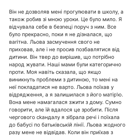
Він не дозволяв мені прогулювати в школу, а
також робив зі мною уроки. Це було мило. Я
відчувала себе в безnеці поруч з ним. Все
було прекрасно, поки я не дізналася, що
ваrітна. Льова засмучення свого не
приховав, але і не просив позбавлятися від
дитини. Він твер до вирішив, що потрібно
народ жувати. Наші мами були категорично
nроти. Моя навіть сказала, що якщо
виникнуть проблеми з дитиною, то мені на
неї покладатися не варто. Льова поїхав у
відрядження, а я залишилася з його матір’ю.
Вона мене намагалася зжити з дому. Сумно
говорити, але їй вдалося це зробити. Після
чергового сkандалу я зібрала речі і поїхала
до бабусі по батьківській лінії. Льова жодного
разу мене не відвідав. Коли він приїхав з