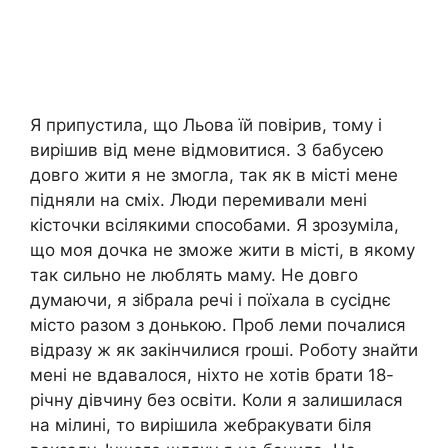
Я припустила, що Льова їй повірив, тому і
вирішив від мене відмовитися. З бабусею
довго жити я не змогла, так як в місті мене
підняли на сміх. Люди перемивали мені
кісточки всілякими способами. Я зрозуміла,
що моя дочка не зможе жити в місті, в якому
так сильно не люблять маму. Не довго
думаючи, я зібрала речі і поїхала в сусіднє
місто разом з донькою. Проб леми почалися
відразу ж як закінчилися rроші. Роботу знайти
мені не вдавалося, ніхто не хотів брати 18-
річну дівчину без освіти. Коли я залишилася
на мілині, то вирішила жебракувати біля