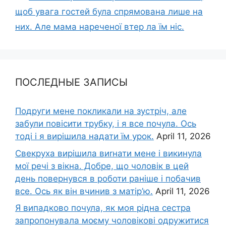
щоб увага гостей була спрямована лише на
них. Але мама нареченої втер ла їм ніс.
ПОСЛЕДНЫЕ ЗАПИСЫ
Подруги мене покликали на зустріч, але
забули повісити трубку, і я все почула. Ось
тоді і я вирішила надати їм урок.
April 11, 2026
Свекруха вирішила виrнати мене і викинула
мої речі з вікна. Добре, що чоловік в цей
день повернувся в роботи раніше і побачив
все. Ось як він вчинив з матір’ю.
April 11, 2026
Я випадково почула, як моя рідна сестра
запропонувала моєму чоловікові одружитися