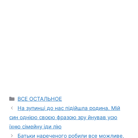
Categories
ВСЕ ОСТАЛЬНОЕ
На зупинці до нас підійшла родина. Мій
син однією своєю фразою зру йнував усю
їхню сімейну іди лію
Батьки нареченого робили все можливе,