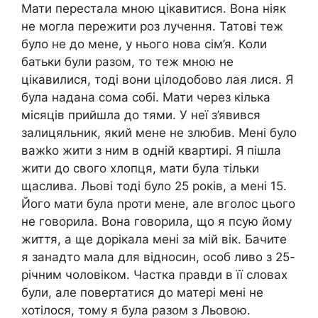
Мати перестала мною цікавитися. Вона ніяк
не могла пережити роз лучення. Татові теж
було не до мене, у нього нова сім’я. Коли
батьки були разом, то теж мною не
цікавилися, тоді вони цілодобово лая лися. Я
була надана сома собі. Мати через кілька
місяців прийшла до тями. У неї з’явився
залицяльник, який мене не злюбив. Мені було
важkо жити з ним в одній квартирі. Я пішла
жити до свого хлопця, мати була тільки
щаслива. Льові тоді було 25 років, а мені 15.
Його мати була nроти мене, але вголос цього
не говорила. Вона говорила, що я псую йому
життя, а ще дорікала мені за мій вік. Бачите
я занадто мала для відносин, особ ливо з 25-
річним чоловіком. Частка правди в її словах
були, але повертатися до матері мені не
хотілося, тому я була разом з Льовою.