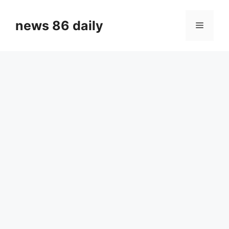
Skip
to
news 86 daily
Menu
content