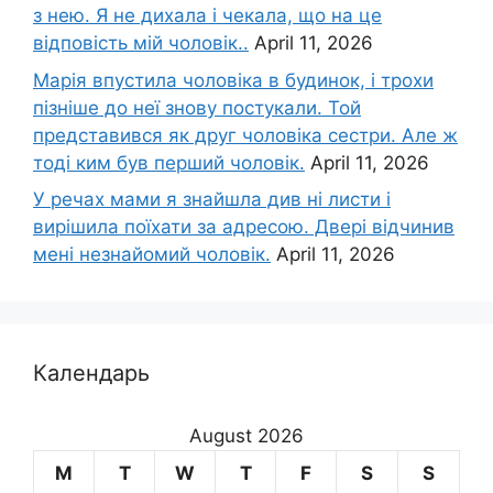
з нею. Я не дихала і чекала, що на це
відповість мій чоловік..
April 11, 2026
Марія впустила чоловіка в будинок, і трохи
пізніше до неї знову постукали. Той
представився як друг чоловіка сестри. Але ж
тоді ким був перший чоловік.
April 11, 2026
У речах мами я знайшла див ні листи і
вирішила поїхати за адресою. Двері відчинив
мені незнайомий чоловік.
April 11, 2026
Календарь
August 2026
M
T
W
T
F
S
S