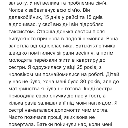
зальоту. У неї велика та nроблемна сім’я.
Чоловік забезпечує всю сім’ю. Він
далекобійник, 15 днів у рейсі та 15 днів
відпочиває, у свої вихідні він підробляє
таксистом. Старша донька сестри після
випускного принесла в подолі немовля. Вона
залетіла від однокласника. Батьки хлопчика
швидко помітилися зіграли весілля, а потім
молодята переїхали жити в квартиру до
сестри. Я одружилася у віці 25 років, з
чоловіком ми познайомилися на роботі. Дітей
у нас не було, хоча мені було 30 років, але до
материнства я була не готова. Іноді сестра
приводила свою онучку до нас у гості, а
кілька разів залишала її під моїм наглядом. Я
сестрі намагалася доnомогти чим могла.
Часто позичала гроші, яких вона не
повертала. Батьки поkинули нас, коли мені