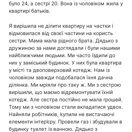
було 24, а сестрі 20. Вона із чоловіком жила у
квартирі батьків.
Я вирішила не ділити квартиру на частки і
відмовилася від своєї частини на користь
сестри. Мама мала рідного брата. Дядько з
дружиною за нами доглядали і були нашими
найближчими людьми. Ми часто їздили до
них у заміський будинок. У них була квартира
у місті та двоповерховий котедж. Нам із
чоловіком завжди подобалася їхня дачна
ділянка. Ми мріяли про таку ж. Ми з сестрою
вирішили, що маємо відремонтувати їхній
котедж. Але сестра постійно не мала rрошей.
Тому ми з чоловіком стали вкладатися удвох.
Найняли робітників, kупили не вистачаючі
елементи інтер’єру. Провели газ і збудували в
будинку туалет із ванною. Дядько з