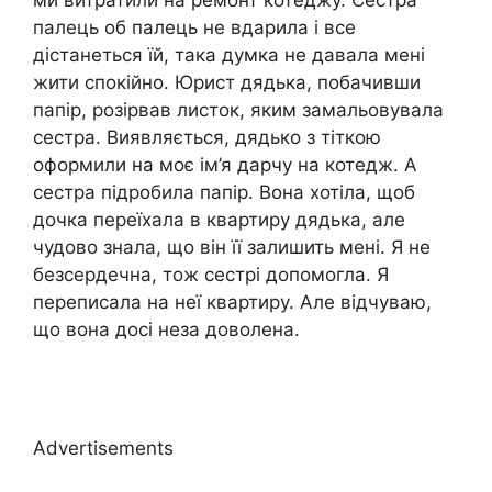
ми витратили на ремонт котеджу. Сестра
палець об палець не вдарила і все
дістанеться їй, така думка не давала мені
жити спокійно. Юрист дядька, побачивши
папір, розірвав листок, яким замальовувала
сестра. Виявляється, дядько з тіткою
оформили на моє ім’я дарчу на котедж. А
сестра підробила папір. Вона хотіла, щоб
дочка переїхала в квартиру дядька, але
чудово знала, що він її залишить мені. Я не
безсердечна, тож сестрі допомогла. Я
переписала на неї квартиру. Але відчуваю,
що вона досі неза доволена.
Advertisements