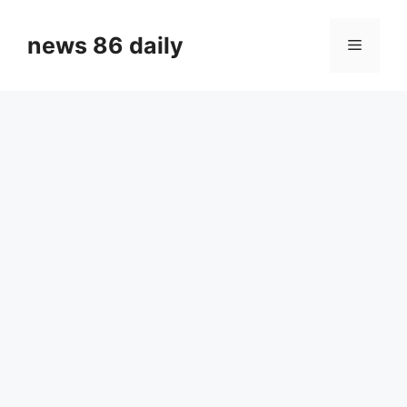
Skip
to
news 86 daily
Menu
content