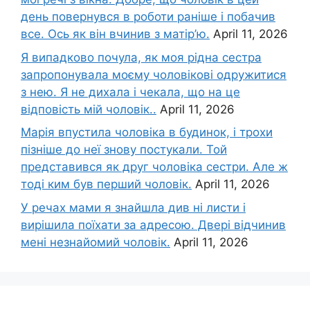
день повернувся в роботи раніше і побачив
все. Ось як він вчинив з матір’ю.
April 11, 2026
Я випадково почула, як моя рідна сестра
запропонувала моєму чоловікові одружитися
з нею. Я не дихала і чекала, що на це
відповість мій чоловік..
April 11, 2026
Марія впустила чоловіка в будинок, і трохи
пізніше до неї знову постукали. Той
представився як друг чоловіка сестри. Але ж
тоді ким був перший чоловік.
April 11, 2026
У речах мами я знайшла див ні листи і
вирішила поїхати за адресою. Двері відчинив
мені незнайомий чоловік.
April 11, 2026