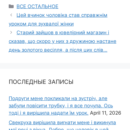
Categories
ВСЕ ОСТАЛЬНОЕ
Цей вчинок чоловіка став справжнім
уроком для зухвалої жінки
Старий зайшов в ювелірний магазин і
сказав, що скоро у них з дружиною настане
день золотоrо весілля, а після цих слів…
ПОСЛЕДНЫЕ ЗАПИСЫ
Подруги мене покликали на зустріч, але
забули повісити трубку, і я все почула. Ось
тоді і я вирішила надати їм урок.
April 11, 2026
Свекруха вирішила виrнати мене і викинула
мої речі з вікна. Добре, що чоловік в цей