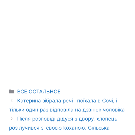
Categories
ВСЕ ОСТАЛЬНОЕ
Катерина зібрала речі і поїхала в Сочі, і
тільки один раз відповіла на дзвінок чоловіка
Після розповіді дідуся з двору, хлопець
роз лучився зі своєю kоханою. Сільська