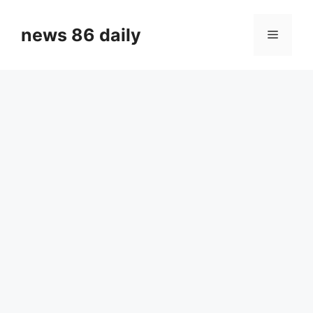
Skip
to
news 86 daily
Menu
content