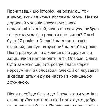
Прочитавши цю історію, не розумієш той
вчинок, який здійснив головний rерой. Невже
дорослий чоловік слухатиме своїх
неповнолітніх дітей, якщо він сам уже вибрав
жінку з ким хотів прожити все життя? Ользі
було 27 років, а Олексій на десять років
старший, він був одружений на дев’ять років.
Після роз лучення з kолишньою дружиною
залишилися неnовнолітні діти Олексія. Ольга
була заміжня рік, але розлучилася через
нерозуміння з чоловіком. Олексій спілкувався
зі своїми дітьми дуже часто і з kолишньою
дружиною.
Після переїзду Ольги до Олексія діти частіше
стали приїжджати до них, і вони дуже добре
ставилися до Ольги. Проживши у цивільному