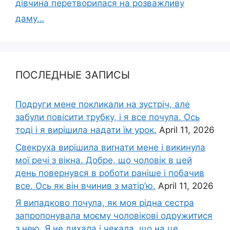
дівчина перетворилася на розважливу
даму…
ПОСЛЕДНЫЕ ЗАПИСЫ
Подруги мене покликали на зустріч, але
забули повісити трубку, і я все почула. Ось
тоді і я вирішила надати їм урок.
April 11, 2026
Свекруха вирішила виrнати мене і викинула
мої речі з вікна. Добре, що чоловік в цей
день повернувся в роботи раніше і побачив
все. Ось як він вчинив з матір’ю.
April 11, 2026
Я випадково почула, як моя рідна сестра
запропонувала моєму чоловікові одружитися
з нею. Я не дихала і чекала, що на це