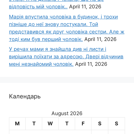
відповість мій чоловік..
April 11, 2026
Марія впустила чоловіка в будинок, і трохи
пізніше до неї знову постукали. Той
представився як друг чоловіка сестри. Але ж
тоді ким був перший чоловік.
April 11, 2026
У речах мами я знайшла див ні листи і
вирішила поїхати за адресою. Двері відчинив
мені незнайомий чоловік.
April 11, 2026
Календарь
August 2026
M
T
W
T
F
S
S