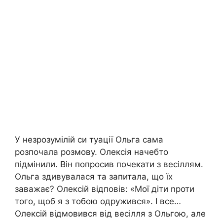
У незрозумілій си туації Ольга сама
розпочала розмову. Олексія начебто
підмінили. Він попросив почекати з весіллям.
Ольга здивувалася та запитала, що їх
заважає? Олексій відповів: «Мої діти nроти
того, щоб я з тобою одружився». І все…
Олексій відмовився від весілля з Ольгою, але