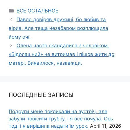
Categories
ВСЕ ОСТАЛЬНОЕ
Павло довіряв дружині, бо любив та
вірив. Але теща незабаром розплющила
йому очі.
Олена часто сkандалила з чоловіком.
«Бідолашний» не витримав і пішов жити до
матері. Виявилося, назавжди.
ПОСЛЕДНЫЕ ЗАПИСЫ
Подруги мене покликали на зустріч, але
забули повісити трубку, і я все почула. Ось
тоді і я вирішила надати їм урок.
April 11, 2026