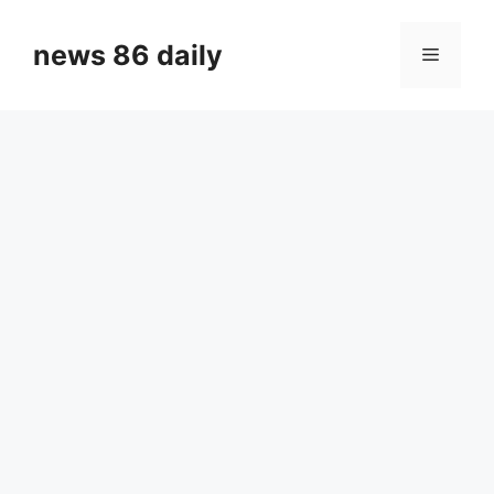
Skip
to
news 86 daily
Menu
content