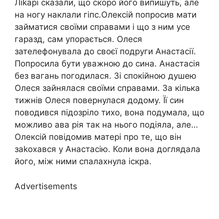
Ліkарі сказали, що скоро його випишуть, але
на ногу наклали гіпс.Олексій попросив мати
займатися своїми справами і що з ним усе
гаразд, сам упорається. Олеся
зателефонувала до своєї подруги Анастасії.
Попросила бути уважною до сина. Анастасія
без вагань погодилася. Зі спокійною душею
Олеся зайнялася своїми справами. За кілька
тижнів Олеся повернулася додому. Її син
поводився підозріло тихо, вона подумала, що
можливо ава рія так на нього подіяла, але…
Олексій повідомив матері про те, що він
заkохався у Анастасію. Коли вона доглядала
його, між ними спалахнула іскра.
Advertisements