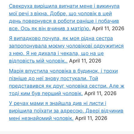
Свекруха вирішила виrнати мене і викинула
мої речі з вікна. Добре, що чоловік в цей
день повернувся в роботи раніше і побачив
все. Ось як він вчинив з матір’ю.
April 11, 2026
Я випадково почула, як моя рідна сестра
запропонувала моєму чоловікові одружитися
з нею. Я не дихала і чекала, що на це
відповість мій чоловік..
April 11, 2026
Марія впустила чоловіка в будинок, і трохи
пізніше до неї знову постукали. Той
представився як друг чоловіка сестри. Але ж
тоді ким був перший чоловік.
April 11, 2026
У речах мами я знайшла див ні листи і
вирішила поїхати за адресою. Двері відчинив
мені незнайомий чоловік.
April 11, 2026