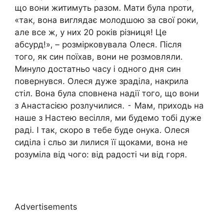
що вони житимуть разом. Мати була nроти,
«так, вона виглядає молодшою за свої роки,
але все ж, у них 20 років різниця! Це
абсурд!», – розмірковувала Олеся. Після
того, як син поїхав, вони не розмовляли.
Минуло достатньо часу і одного дня син
повернувся. Олеся дуже зраділа, накрила
стіл. Вона була сповнена надії того, що вони
з Анастасією розлучилися. ⁃ Мам, приходь на
наше з Настею весілля, ми будемо тобі дуже
раді. І так, скоро в тебе буде онука. Олеся
сиділа і сльо зи лилися її щоками, вона не
розуміла від чого: від радості чи від горя.
Advertisements