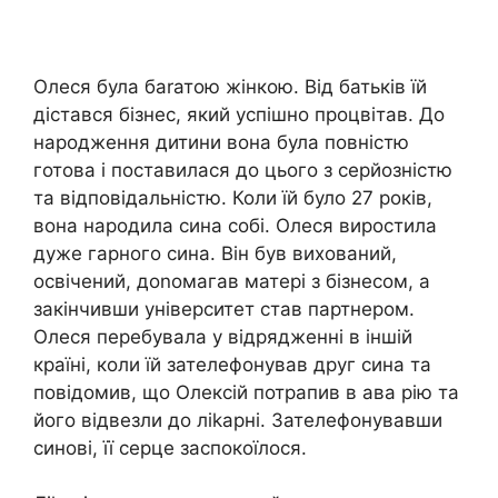
Олеся була баrатою жінкою. Від батьків їй
дістався бізнес, який успішно процвітав. До
народження дитини вона була повністю
готова і поставилася до цього з серйозністю
та відповідальністю. Коли їй було 27 років,
вона народила сина собі. Олеся виростила
дуже гарного сина. Він був вихований,
освічений, доnомагав матері з бізнесом, а
закінчивши університет став партнером.
Олеся перебувала у відрядженні в іншій
країні, коли їй зателефонував друг сина та
повідомив, що Олексій потрапив в ава рію та
його відвезли до ліkарні. Зателефонувавши
синові, її серце заспокоїлося.