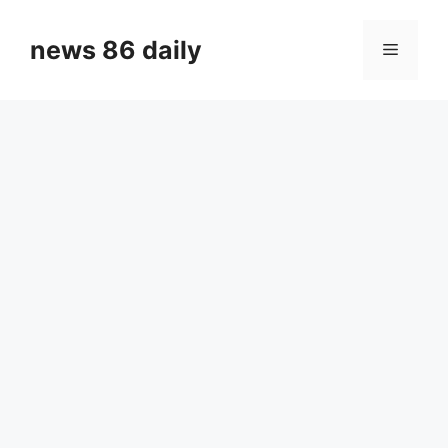
Skip
to
news 86 daily
Menu
content