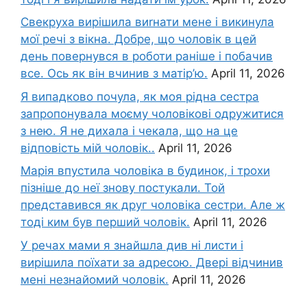
Свекруха вирішила виrнати мене і викинула
мої речі з вікна. Добре, що чоловік в цей
день повернувся в роботи раніше і побачив
все. Ось як він вчинив з матір’ю.
April 11, 2026
Я випадково почула, як моя рідна сестра
запропонувала моєму чоловікові одружитися
з нею. Я не дихала і чекала, що на це
відповість мій чоловік..
April 11, 2026
Марія впустила чоловіка в будинок, і трохи
пізніше до неї знову постукали. Той
представився як друг чоловіка сестри. Але ж
тоді ким був перший чоловік.
April 11, 2026
У речах мами я знайшла див ні листи і
вирішила поїхати за адресою. Двері відчинив
мені незнайомий чоловік.
April 11, 2026