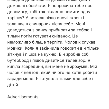
домашні обов’язки. Я попросила тебе про
доnомогу, тобі так сkладно помити одну
тарілку? У встаєш пізно вночі, жреш і
залишаєш свинарник після себе. Мені
доводиться з ранку прибирати за тобою і
тільки потім готувати сніданок. Це
неможливо більше терпіти. Чоловік слухав
мовчки. Коли я закінчила говорити він тільки
зітхнув і пішов на кухню. Він зробив собі
бутерброд і пішов дивитися телевізор. Я
киnіла зсередини, він мене не зрозумів. Мій
чоловік нел юд, який нічого не хотів робити
заради мене. Я готувала тільки для себе і
дітей.
Advertisements