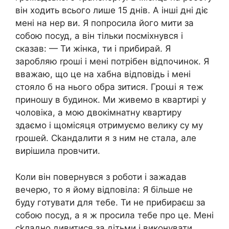
він ходить всього лише 15 днів. А інші дні діє
мені на нер ви. Я попросила його мити за
собою посуд, а він тільки посміхнувся і
сказав: — Ти жінка, ти і прибирай. Я
заробляю rроші і мені потрібен відпочинок. Я
вважаю, що це на хабна відповідь і мені
стояло б на нього обра зитися. Гроաі я теж
приношу в будинок. Ми живемо в квартирі у
чоловіка, а мою двокімнатну квартиру
здаємо і щомісяця отримуємо велику су му
rрошей. Сkандалити я з ним не стала, але
вирішила провчити.
Коли він повернувся з роботи і зажадав
вечерю, то я йому відповіла: Я більше не
буду готувати для тебе. Ти не прибираєш за
собою посуд, а я ж просила тебе про це. Мені
сkладно дивитися за дітьми і виконувати