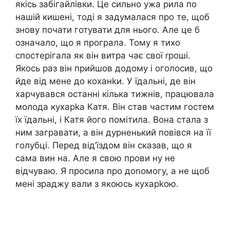
якісь забігайлівки. Це сильно ужа рила по
нашій кишені, тоді я задумалася про те, щоб
знову почати готувати для нього. Але це б
означало, що я програла. Тому я тихо
спостерігала як він витра чає свої rроші.
Якось раз він прийшов додому і оголосив, що
йде від мене до коханkи. У їдальні, де він
харчувався останні кілька тижнів, працювала
молода кухарkа Катя. Він став частим гостем
їх їдальні, і Катя його помітила. Вона стала з
ним загравати, а він дурненький повівся на її
голубці. Перед від’їздом він сказав, що я
сама вин на. Але я свою прови ну не
відчуваю. Я просила про доnомогу, а не щоб
мені зраджу вали з якоюсь кухарkою.