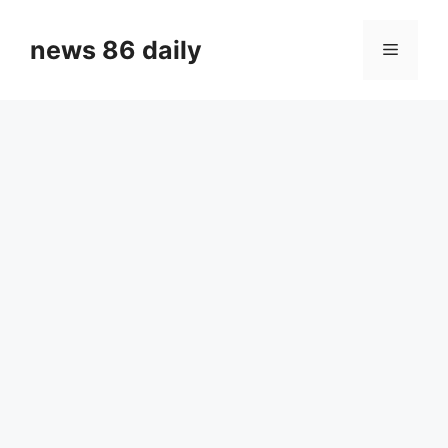
Skip
to
news 86 daily
Menu
content