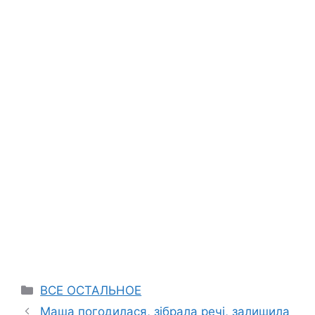
Categories
ВСЕ ОСТАЛЬНОЕ
Маша погодилася, зібрала речі, залишила