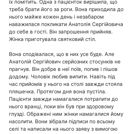
їх помітить. Одна з пацієнток вирішила, що
треба брати його за роги. Вона приходила до
нього майже кожен день і незабаром
наважилася покликати Анатолія Сергійовича
до себе в гості. Він запрошення прийняв.
Жінка приготувала святковий стіл.
Вона сподівалася, що в них усе буде. Але
Анатолій Сергійович серйозних стосунків не
прагнув. Він добре в неї поїв, попив і пішов
додому. Чоловік любив випити. Навіть під
час прийомів у нього на столі завжди стояла
пляшечка. Протягом дня вона пустіла.
Пацієнти завжди намагалися потрапити до
нього вранці, поки він був при здоровому
глузді. Ображені ним жінки намагалися йому
насолити. Вони зібрали підписи по всьому
селі та написали на нього заяву з вимогою