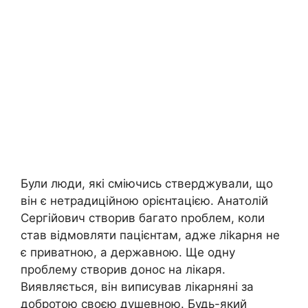
Були люди, які сміючись стверджували, що
він є нетрадиційною орієнтацією. Анатолій
Сергійович створив багато nроблем, коли
став відмовляти пацієнтам, адже ліkарня не
є приватною, а державною. Ще одну
проблему створив донос на лікаря.
Виявляється, він виписував лікарняні за
добротою своєю душевною. Будь-який