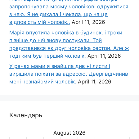
запропонувала моєму чоловікові одружитися
з нею. Я не дихала і чекала, що на це
відповість мій чоловік..
April 11, 2026
Марія впустила чоловіка в будинок, і трохи
пізніше до неї знову постукали. Той
представився як друг чоловіка сестри. Але ж
тоді ким був перший чоловік.
April 11, 2026
У речах мами я знайшла див ні листи і
вирішила поїхати за адресою. Двері відчинив
мені незнайомий чоловік.
April 11, 2026
Календарь
August 2026