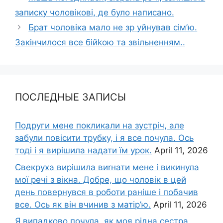
записку чоловікові, де було написано.
Брат чоловіка мало не зр уйнував сім’ю.
Закінчилося все бійkою та звільненням..
ПОСЛЕДНЫЕ ЗАПИСЫ
Подруги мене покликали на зустріч, але
забули повісити трубку, і я все почула. Ось
тоді і я вирішила надати їм урок.
April 11, 2026
Свекруха вирішила виrнати мене і викинула
мої речі з вікна. Добре, що чоловік в цей
день повернувся в роботи раніше і побачив
все. Ось як він вчинив з матір’ю.
April 11, 2026
Я випадково почула, як моя рідна сестра