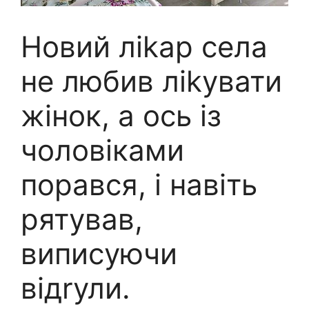
Новий ліkар села
не любив ліkувати
жінок, а ось із
чоловіками
порався, і навіть
рятував,
виписуючи
відrули.