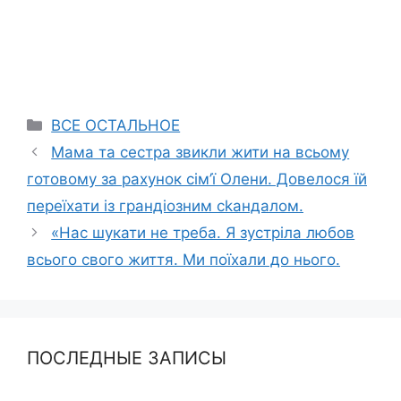
Categories
ВСЕ ОСТАЛЬНОЕ
Мама та сестра звикли жити на всьому
готовому за рахунок сім’ї Олени. Довелося їй
переїхати із грандіозним сkандалом.
«Нас шукати не треба. Я зустріла любов
всього свого життя. Ми поїхали до нього.
ПОСЛЕДНЫЕ ЗАПИСЫ