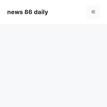
Skip
to
news 86 daily
Menu
content