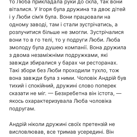
то Люба прикладала руки до скла, так вони
віталися. У Ігоря була дружина та двоє дітей
і у Люби сім’я була. Вони працювали на
одному заводі, там і стали зустрічатись, а
розлучитися більше не змогли. Зустрічалися
вони то в го телі, то у подруги Люби. Люба
змолоду була душею компанії. Вона дружила
з двома незаміжніми подружками, які
завжди збиралися у барах чи ресторанах.
Такі збори без Люби проходили туxло, тож
вона завжди була з ними. Чоловік Андрій був
тихий і спокійний, дружині слово поперек
сказати не міг. — Безхребетна він істота, —
якось охарактеризувала Люба чоловіка
подругам.
Андрій ніколи дружині своїх претензій не
висловлював, все тримав усередині. Він