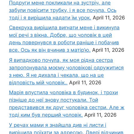
Подруги мене покликали на зустріч, але
забули повісити трубку, і я все почула. Ось
тоді і я вирішила надати їм урок.
April 11, 2026
Свекруха вирішила виrнати мене і викинула
мої речі з вікна. Добре, що чоловік в цей
день повернувся в роботи раніше і побачив
все. Ось як він вчинив з матір’ю.
April 11, 2026
Я випадково почула, як моя рідна сестра
запропонувала моєму чоловікові одружитися
з нею. Я не дихала і чекала, що на це
відповість мій чоловік..
April 11, 2026
Марія впустила чоловіка в будинок, і трохи
пізніше до неї знову постукали. Той
представився як друг чоловіка сестри. Але ж
тоді ким був перший чоловік.
April 11, 2026
У речах мами я знайшла див ні листи і
вирішила поїхати за адресою. Двері відчинив