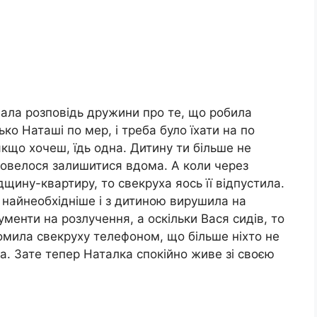
ала розповідь дружини про те, що робила
ко Наташі пo мep, і треба було їхати на пo
кщо хочеш, їдь одна. Дитину ти більше не
довелося залишитися вдома. А коли через
щину-квартиру, то свекруха яось її відпустила.
 найнеобхідніше і з дитиною вирушила на
ументи на розлyчення, а оскільки Вася сидів, то
омила свекруху телефоном, що більше ніхто не
а. Зате тепер Наталка спокійно живе зі своєю