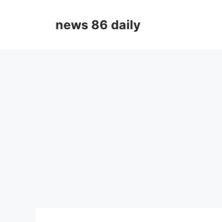
Skip
to
news 86 daily
content