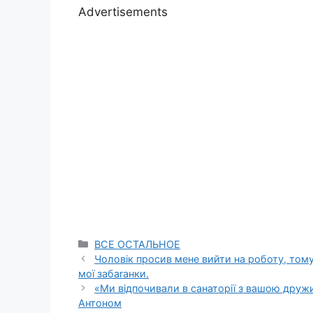
Advertisements
Categories
ВСЕ ОСТАЛЬНОЕ
Чоловік просив мене вийти на роботу, тому
мої забаrанки.
«Ми відпочивали в санаторії з вашою друж
Антоном