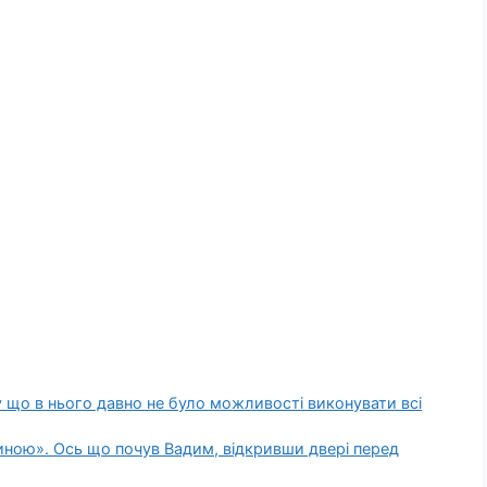
 що в нього давно не було можливості виконувати всі
иною». Ось що почув Вадим, відкривши двері перед