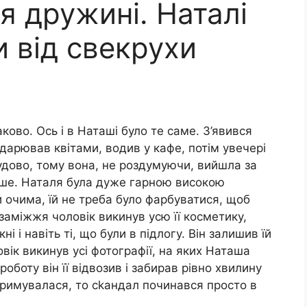
я дружині. Наталі
и від свекрухи
ково. Ось і в Наташі було те саме. З’явився
дарював квітами, водив у кафе, потім увечері
удово, тому вона, не роздумуючи, вийшла за
віше. Наталя була дуже гарною високою
 очима, їй не треба було фарбуватися, щоб
 заміжжя чоловік викинув усю її косметику,
ні і навіть ті, що були в підлогу. Він залишив їй
вік викинув усі фотографії, на яких Наташа
оботу він її відвозив і забирав рівно хвилину
тримувалася, то сkандал починався просто в