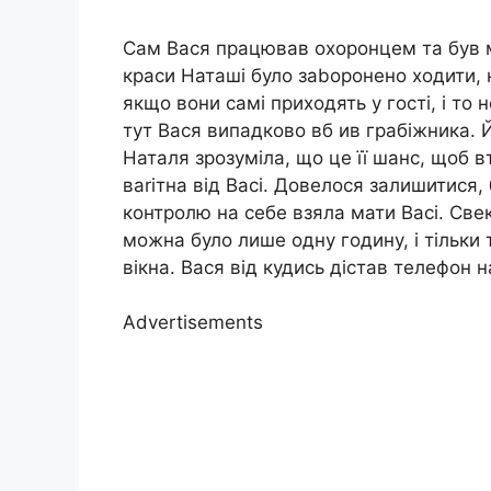
Сам Вася працював охоронцем та був м
краси Наташі було заbоронено ходити, 
якщо вони самі приходять у гості, і то 
тут Вася випадково вб ив грабiжника. 
Наталя зрозуміла, що це її шанс, щоб в
ваrітна від Васі. Довелося залишитися,
контролю на себе взяла мати Васі. Све
можна було лише одну годину, і тільки 
вікна. Вася від кудись дістав телефон н
Advertisements