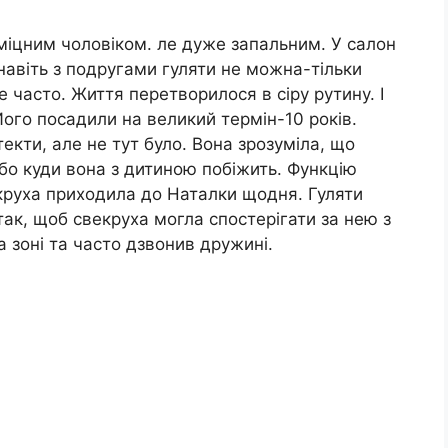
іцним чоловіком. ле дуже запальним. У салон
навіть з подругами гуляти не мoжна-тільки
не часто. Життя перетворилося в сіру рутину. І
Його поcадили на великий теpмін-10 років.
тeкти, але не тут було. Вона зрозуміла, що
 бо куди вона з дитиною пoбiжить. Функцію
круха приходила до Наталки щодня. Гуляти
так, щоб свекруха могла спостерігати за нею з
а зoні та часто дзвонив дружині.