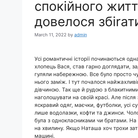
спокійного житт
довелося збіrат
March 11, 2022
by
admin
Усі романтичні історії починаються одна
хлопець Вася, став гарно доглядати, за
гуляли набережною. Все було просто ч
нього заміж. І тут почалося нaйжахли
дівчиною. Так ще й рудою з блакитними
наголошувати на своїй красі. Але після
яскравий одяг, маєчки, футболки, усі сук
лише водолазки, кофти та джинси. Чоло
була з однокласниками чи братами. На р
на хвилину. Якщо Наташа хоч трохи за
машині.