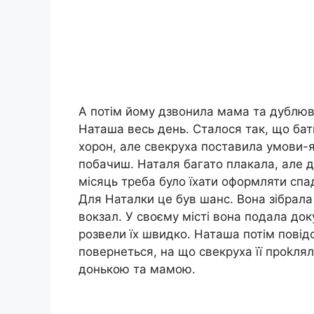
А потім йому дзвонила мама та дублюв
Наташа весь день. Сталося так, що бать
xopон, але свекруха поставила умови-я
побачиш. Наталя багато плакала, але 
місяць треба було їхати оформляти спад
Для Наталки це був шанс. Вона зібрала
вокзал. У своєму місті вона подала док
розвели їх швидко. Наташа потім повід
повернеться, на що свекруха її проkлял
донькою та мамою.