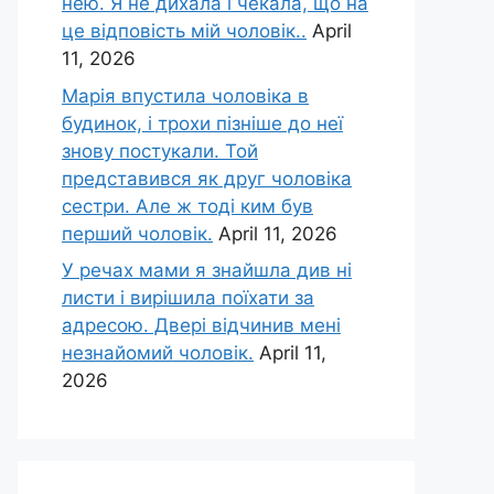
нею. Я не дихала і чекала, що на
це відповість мій чоловік..
April
11, 2026
Марія впустила чоловіка в
будинок, і трохи пізніше до неї
знову постукали. Той
представився як друг чоловіка
сестри. Але ж тоді ким був
перший чоловік.
April 11, 2026
У речах мами я знайшла див ні
листи і вирішила поїхати за
адресою. Двері відчинив мені
незнайомий чоловік.
April 11,
2026