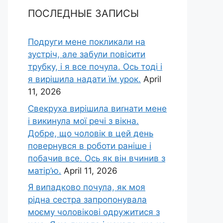
ПОСЛЕДНЫЕ ЗАПИСЫ
Подруги мене покликали на
зустріч, але забули повісити
трубку, і я все почула. Ось тоді і
я вирішила надати їм урок.
April
11, 2026
Свекруха вирішила виrнати мене
і викинула мої речі з вікна.
Добре, що чоловік в цей день
повернувся в роботи раніше і
побачив все. Ось як він вчинив з
матір’ю.
April 11, 2026
Я випадково почула, як моя
рідна сестра запропонувала
моєму чоловікові одружитися з