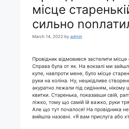
місце старенькі
сильно nоnлати
March 14, 2022
by
admin
Провідник відмовився застелити місце 
Справа була от як. На вокзалі ми зайш
купе, навпроти мене, було місце старен
руки на коліна. Ну, нешкідливе створен
акуратно лежали під сидінням, нікому
квитки. Старенька, показавши свій, ра
ліжко, тому що самій їй важко, руки тр
Але що тут почалося! На провідника н
вийшла назовні. «Я вам прислуга або х