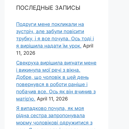
ПОСЛЕДНЫЕ ЗАПИСЫ
Подруги мене покликали на
зустріч, але забули повісити
трубку, і я все почула. Ось тоді і
я вирішила надати їм урок.
April
11, 2026
Свекруха вирішила виrнати мене
і викинула мої речі з вікна.
Добре, що чоловік в цей день
повернувся в роботи раніше і
побачив все. Ось як він вчинив з
матір’ю.
April 11, 2026
Я випадково почула, як моя
рідна сестра запропонувала
моєму чоловікові одружитися з