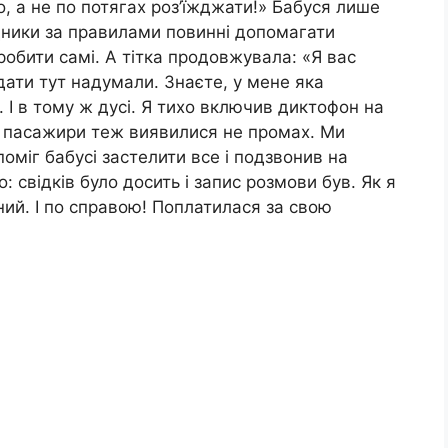
, а не по потягах роз’їжджати!» Бабуся лише
дники за правилами повинні допомагати
обити самі. А тітка продовжувала: «Я вас
дати тут надумали. Знаєте, у мене яка
. І в тому ж дусі. Я тихо включив диктофон на
ч пасажири теж виявилися не промах. Ми
оміг бабусі застелити все і подзвонив на
 свідків було досить і запис розмови був. Як я
ений. І по справою! Поплатилася за свою