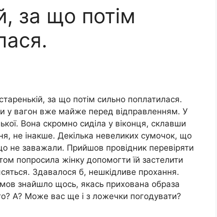
й, за що потім
лася.
старенькій, за що потім сильно поплатилася.
ли у вагон вже майже перед відправленням. У
ької. Вона скромно сиділа у віконця, склавши
ня, не інакше. Декілька невеликих сумочок, що
 що не заважали. Прийшов провідник перевіряти
птом попросила жінку допомогти їй застелити
ясяться. Здавалося б, нешкідливе прохання.
емов знайшло щось, якась прихована образа
то? А? Може вас ще і з ложечки погодувати?