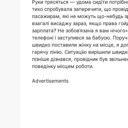
Руки трясяться — удома сидіти потрібно
тихо спробувала заперечити, що прові
пасажирам, які не можуть що-небудь зр
взагалі висаджу зараз, якщо права гой
зарплата? Не зобов’язана я вам нічого»
телефоні і заступився за бабусю. Пору
швидко поставили жінку на місце, я доп
гарячу лінію. Ситуацію вирішили швидко:
пізніше дізнався, провідник був звільн
поведінку місцем роботи.
Advertisements