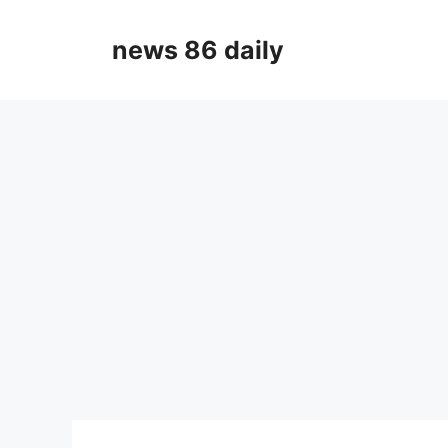
Skip
to
news 86 daily
content