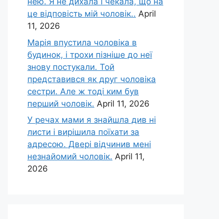
нею. Я не дихала і чекала, що на
це відповість мій чоловік..
April
11, 2026
Марія впустила чоловіка в
будинок, і трохи пізніше до неї
знову постукали. Той
представився як друг чоловіка
сестри. Але ж тоді ким був
перший чоловік.
April 11, 2026
У речах мами я знайшла див ні
листи і вирішила поїхати за
адресою. Двері відчинив мені
незнайомий чоловік.
April 11,
2026