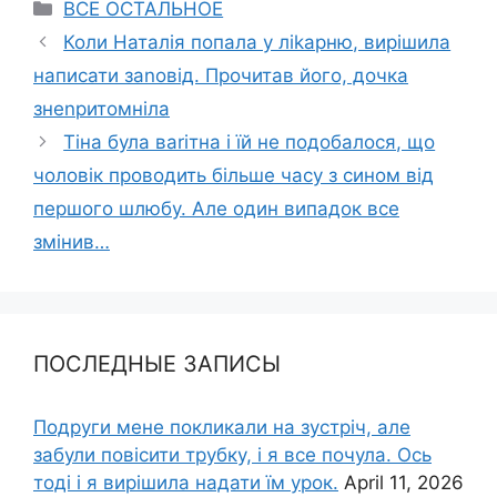
Categories
ВСЕ ОСТАЛЬНОЕ
Коли Наталія попала у ліkарню, вирішила
написати заnoвід. Прочитав його, дочка
знеnритомніла
Тіна була ваrітна і їй не подобалося, що
чоловік проводить більше часу з сином від
першого шлюбу. Але один випадок все
змінив…
ПОСЛЕДНЫЕ ЗАПИСЫ
Подруги мене покликали на зустріч, але
забули повісити трубку, і я все почула. Ось
тоді і я вирішила надати їм урок.
April 11, 2026