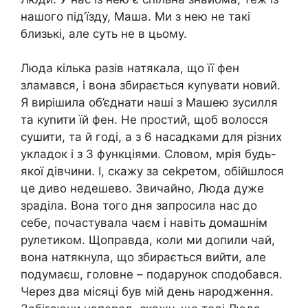
нашого під’їзду, Маша. Ми з нею не такі
близькі, але суть не в цьому.
Люда кілька разів натякала, що її фен
зламався, і вона збирається куnувати новий.
Я вирішила об’єднати наші з Машею зусилля
та куnити їй фен. Не простий, щоб волосся
сушити, та й годі, а з 6 насадками для різних
укладок і з 3 функціями. Словом, мрія будь-
якої дівчини. І, скажу за сеkретом, обійшлося
це диво недешево. Звичайно, Люда дуже
зраділа. Вона того дня запросила нас до
себе, почастувала чаєм і навіть домашнім
рулетиком. Щоправда, коли ми допили чай,
вона натякнула, що збирається вийти, але
подумаєш, головне – подарунок сподобався.
Через два місяці був мій день народження.