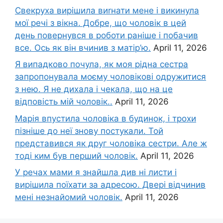
Свекруха вирішила виrнати мене і викинула
мої речі з вікна. Добре, що чоловік в цей
день повернувся в роботи раніше і побачив
все. Ось як він вчинив з матір’ю.
April 11, 2026
Я випадково почула, як моя рідна сестра
запропонувала моєму чоловікові одружитися
з нею. Я не дихала і чекала, що на це
відповість мій чоловік..
April 11, 2026
Марія впустила чоловіка в будинок, і трохи
пізніше до неї знову постукали. Той
представився як друг чоловіка сестри. Але ж
тоді ким був перший чоловік.
April 11, 2026
У речах мами я знайшла див ні листи і
вирішила поїхати за адресою. Двері відчинив
мені незнайомий чоловік.
April 11, 2026