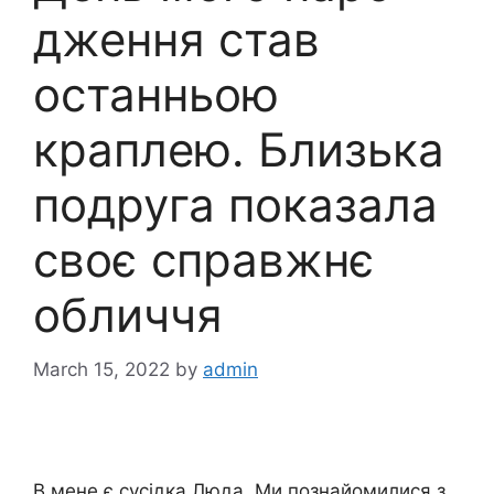
дження став
останньою
краплею. Близька
подруга показала
своє справжнє
обличчя
March 15, 2022
by
admin
В мене є сусідка Люда. Ми познайомилися з