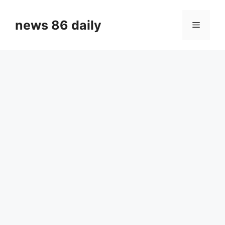
Skip
to
news 86 daily
Menu
content