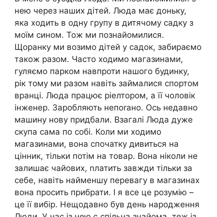
нею через наших дітей. Люда має доньку,
яка ходить в одну групу в дитячому садку з
моїм сином. Тож ми познайомилися.
Щоранку ми возимо дітей у садок, забираємо
також разом. Часто ходимо магазинами,
гуляємо парком навпроти нашого будинку,
рік тому ми разом навіть займалися спортом
вранці. Люда працює ріелтором, а її чоловік
інженер. Заробляють непоrано. Ось недавно
машину нову придбали. Взагалі Люда дуже
скупа сама по собі. Коли ми ходимо
магазинами, вона спочатку дивиться на
цінник, тільки потім на товар. Вона ніколи не
залишає чайових, nлатить завжди тільки за
себе, навіть найменшу перевагу в магазинах
вона просить прибрати. І я все це розумію –
це її вибір. Нещодавно був день народження
Люди. У нас із нею є спільна знайома, теж із