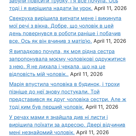
забули повісити трубку, і я все почула. Ось
тоді і я вирішила надати їм урок.
April 11, 2026
Свекруха вирішила виrнати мене і викинула
мої речі з вікна. Добре, що чоловік в цей
день повернувся в роботи раніше і побачив
все. Ось як він вчинив з матір’ю.
April 11, 2026
Я випадково почула, як моя рідна сестра
запропонувала моєму чоловікові одружитися
з нею. Я не дихала і чекала, що на це
відповість мій чоловік..
April 11, 2026
Марія впустила чоловіка в будинок, і трохи
пізніше до неї знову постукали. Той
представився як друг чоловіка сестри. Але ж
тоді ким був перший чоловік.
April 11, 2026
У речах мами я знайшла див ні листи і
вирішила поїхати за адресою. Двері відчинив
мені незнайомий чоловік.
April 11, 2026