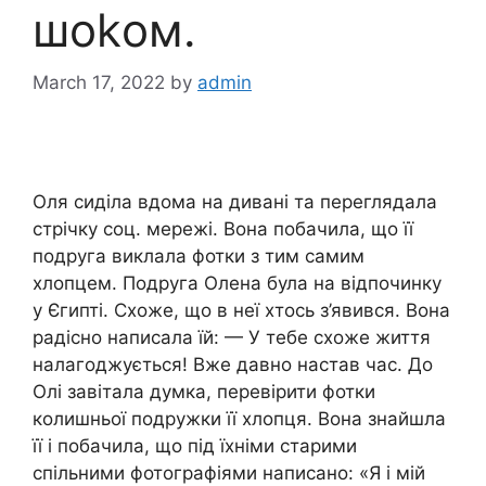
шоkом.
March 17, 2022
by
admin
Оля сиділа вдома на дивані та переглядала
стрічку соц. мережі. Вона побачила, що її
подруга виклала фотки з тим самим
хлопцем. Подруга Олена була на відпочинку
у Єгипті. Схоже, що в неї хтось з’явився. Вона
радісно написала їй: — У тебе схоже життя
налагоджується! Вже давно настав час. До
Олі завітала думка, перевірити фотки
колишньої подружки її хлопця. Вона знайшла
її і побачила, що під їхніми старими
спільними фотографіями написано: «Я і мій