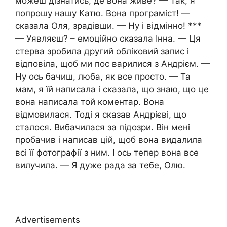
можеш дізнатись, де вона живе? — Так, я
попрошу нашу Катю. Вона програміст! —
сказала Оля, зрадівши. — Ну і відмінно! ***
— Уявляєш? – емоційно сказала Інна. — Ця
стерва зробила другий обліковий запис і
відповіла, щоб ми пос варилися з Андрієм. —
Ну ось бачиш, люба, як все просто. — Та
мам, я їй написала і сказала, що знаю, що це
вона написала той коментар. Вона
відмовилася. Тоді я сказав Андрієві, що
сталося. Вибачилася за підозри. Він мені
пробачив і написав цій, щоб вона видалила
всі її фотографії з ним. І ось тепер вона все
вилучила. — Я дуже рада за тебе, Олю.
Advertisements