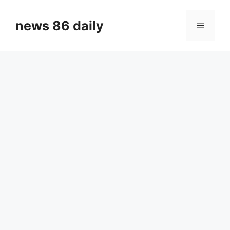
Skip
to
news 86 daily
Menu
content