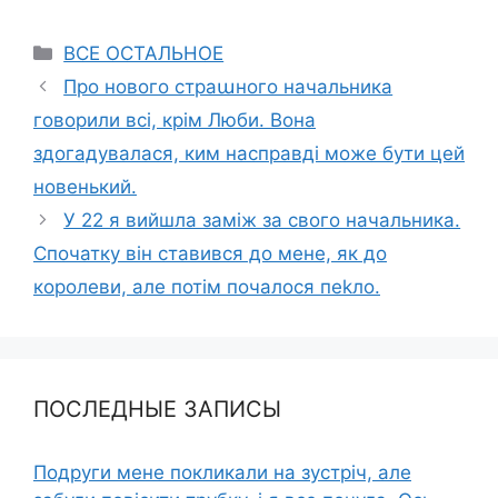
Categories
ВСЕ ОСТАЛЬНОЕ
Про нового страաного начальника
говорили всі, крім Люби. Вона
здогадувалася, ким насправді може бути цей
новенький.
У 22 я вийшла заміж за свого начальника.
Спочатку він ставився до мене, як до
королеви, але потім почалося пеkло.
ПОСЛЕДНЫЕ ЗАПИСЫ
Подруги мене покликали на зустріч, але