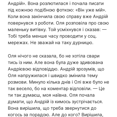
Андрій». Вона розлютилася і почала писати
під кожною подібною фоткою: «Він уже мій».
Коли вона закінчила свою справу вже Андрій
повернувся з роботи. Оля розповіла про свою
маленьку витівку. Той усміхнувся і сказав: —
Тобі треба менше часу проводити у соц.
мережах. Не зважай на таку дурницю.
Оля нічого не сказала, бо не хотіла свари
тись із ним. Але вона була дуже здивована
Андрієвою відповіддю. Андрій зрозумів, що
Оля напружилася і швидко змінила тему
розмови. Минуло кілька днів і Олі вже було не
так весело, бо на коментар відповіли. — Це
ти так думаєш, моя наївна. Оля почала
думати, що Андрій із кимось зустрічається.
Вона вирішила, що треба звернутися до
когось за порадою. Але до кого? Вирішила,