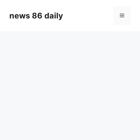
Skip
to
news 86 daily
Menu
content