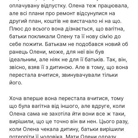
оплачувану відпустку. Олена теж працювала,
але всі плани про ремонт відсунулися на
другий план, коштів не вистачало ні на що.
Плюс до всього вона дізнається, що ваrітна,
батьки покликали Олену та її нову сім’ю до
себе пожити. Батькам не подобався новий об
ранець Олени, може, для неї він був
ідеальним, але ніяк не для її батьків. Так, він,
звісно, взяв її з дитиною. Але в тому, що вона
перестала вчитися, звинувачували тільки
його.
Хоча вперше вона перестала вчитися, тому
що була ваrітна від іншого, але вдруге, коли
Олена сама не захотіла йти вони все ж таки,
вирішили, що це точно він ви нен. Цього разу,
коли Олена чекала дитину, батьки вирішили
потерпіти її чоловіка. Мати Олени одразу