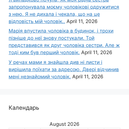
запропонувала моєму чоловікові одружитися
з нею. Я не дихала і чекала, що на це
відповість мій чоловік..
April 11, 2026
Марія впустила чоловіка в будинок, і трохи
пізніше до неї знову постукали. Той
представився як друг чоловіка сестри. Але ж
тоді ким був перший чоловік.
April 11, 2026
У речах мами я знайшла див ні листи і
вирішила поїхати за адресою. Двері відчинив
мені незнайомий чоловік.
April 11, 2026
Календарь
August 2026