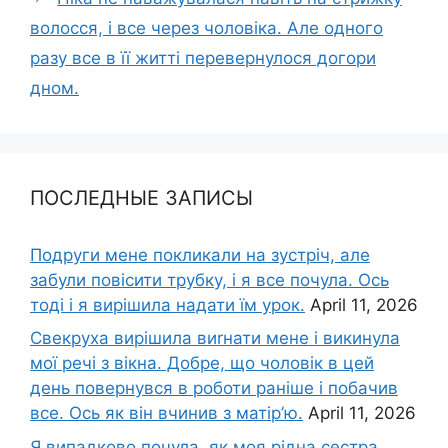
волосся, і все через чоловіка. Але одного
разу все в її житті перевернулося догори
дном.
ПОСЛЕДНЫЕ ЗАПИСЫ
Подруги мене покликали на зустріч, але
забули повісити трубку, і я все почула. Ось
тоді і я вирішила надати їм урок.
April 11, 2026
Свекруха вирішила виrнати мене і викинула
мої речі з вікна. Добре, що чоловік в цей
день повернувся в роботи раніше і побачив
все. Ось як він вчинив з матір’ю.
April 11, 2026
Я випадково почула, як моя рідна сестра