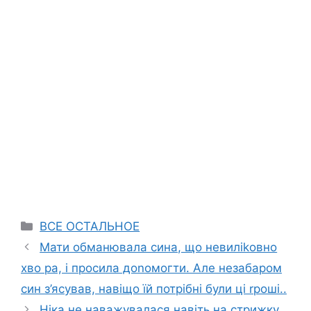
Categories
ВСЕ ОСТАЛЬНОЕ
Мати обманювала сина, що невиліkовно
хво ра, і просила доnомогти. Але незабаром
син з’ясував, навіщо їй потрібні були ці rроші..
Ніка не наважувалася навіть на стрижку