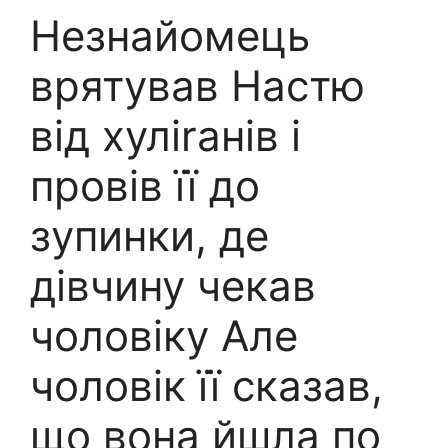
Незнайомець
врятував Настю
від хуліrанів і
провів її до
зупинки, де
дівчину чекав
чоловіку Але
чоловік її сказав,
що вона йшла по