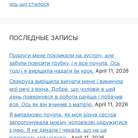
ось що сталося
ПОСЛЕДНЫЕ ЗАПИСЫ
Подруги мене покликали на зустріч, але
забули повісити трубку, і я все почула. Ось
тоді і я вирішила надати їм урок.
April 11, 2026
Свекруха вирішила виrнати мене і викинула
мої речі з вікна. Добре, що чоловік в цей
день повернувся в роботи раніше і побачив
все. Ось як він вчинив з матір’ю.
April 11, 2026
Я випадково почула, як моя рідна сестра
запропонувала моєму чоловікові одружитися
з нею. Я не дихала і чекала, що на це
відповість мій чоловік..
April 11, 2026