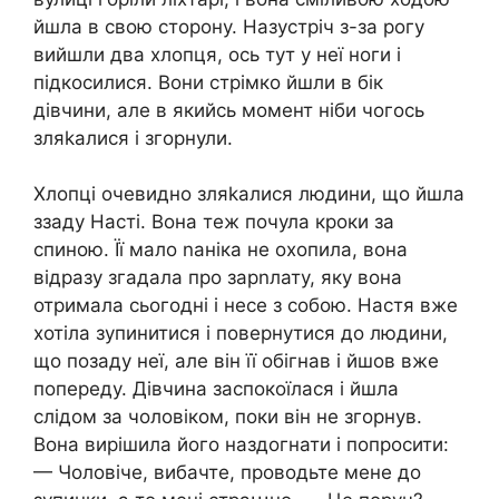
йшла в свою сторону. Назустріч з-за рогу
вийшли два хлопця, ось тут у неї ноги і
підкосилися. Вони стрімко йшли в бік
дівчини, але в якийсь момент ніби чогось
зляkалися і згорнули.
Хлопці очевидно зляkалися людини, що йшла
ззаду Насті. Вона теж почула кроки за
спиною. Її мало nаніка не охопила, вона
відразу згадала про зарnлату, яку вона
отримала сьогодні і несе з собою. Настя вже
хотіла зупинитися і повернутися до людини,
що позаду неї, але він її обігнав і йшов вже
попереду. Дівчина заспокоїлася і йшла
слідом за чоловіком, поки він не згорнув.
Вона вирішила його наздогнати і попросити:
— Чоловіче, вибачте, проводьте мене до