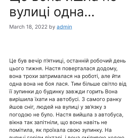
вулиці одна…
March 18, 2022
by
admin
Це був вечір п’ятниці, останній робочий день
цього тижня. Настя поверталася додому,
вона трохи затрималася на роботі, але йти
одна вона не боя лася. Тим більше світло від
її зупинки до будинку завжди горить Вона
вирішила їхати на автобусі. З самого ранку
йшов сніг, людей на вулиці у зв’язку з
погодою не було. Настя вийшла з автобуса,
вікна так запітніли, що вона навіть не
помітила, як проїхала свою зупинку. На
вулиці горіли ліхтарі, і вона сміливою ходою