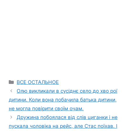
Categories
ВСЕ ОСТАЛЬНОЕ
Олю викликали в сусіднє село до хво рої
дитини. Коли вона побачила батька дитини,
не могла повірити своїм очам.
Дружина побоялася від слів циганки і не
пускала чоловіка на рейс, але Стас поїхав. І