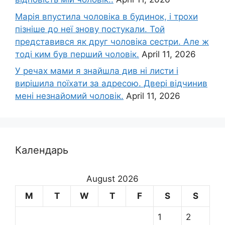
Марія впустила чоловіка в будинок, і трохи
пізніше до неї знову постукали. Той
представився як друг чоловіка сестри. Але ж
тоді ким був перший чоловік.
April 11, 2026
У речах мами я знайшла див ні листи і
вирішила поїхати за адресою. Двері відчинив
мені незнайомий чоловік.
April 11, 2026
Календарь
August 2026
M
T
W
T
F
S
S
1
2