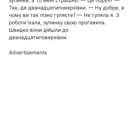
зупинки, а то мені страաно. — Це поруч? —
Так, де дванадцятиповерхівки. — Ну добре, а
чому ви так пізно гуляєте? — Не гуляла я. З
роботи їхала, зупинку свою проґавила.
Швидко вони дійшли до
дванадцятиповерхівки.
Advertisements