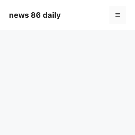
Skip
to
news 86 daily
Menu
content