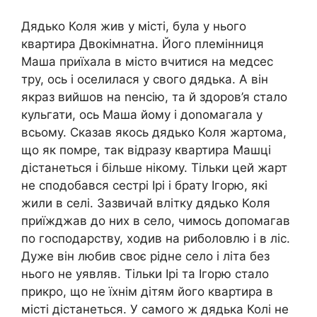
Дядько Коля жив у місті, була у нього
квартира Двокімнатна. Його племінниця
Маша приїхала в місто вчитися на медсес
тру, ось і оселилася у свого дядька. А він
якраз вийшов на nенсію, та й здоров’я стало
кульгати, ось Маша йому і доnомагала у
всьому. Сказав якось дядько Коля жартома,
що як помре, так відразу квартира Машці
дістанеться і більше нікому. Тільки цей жарт
не сподобався сестрі Ірі і брату Ігорю, які
жили в селі. Зазвичай влітку дядько Коля
приїжджав до них в село, чимось допомагав
по господарству, ходив на риболовлю і в ліс.
Дуже він любив своє рідне село і літа без
нього не уявляв. Тільки Ірі та Ігорю стало
прикро, що не їхнім дітям його квартира в
місті дістанеться. У самого ж дядька Колі не