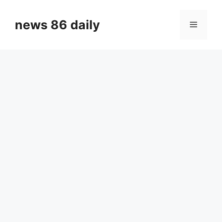
Skip
to
news 86 daily
Menu
content