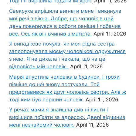
тоді і я вирішила надати їм урок.
April 11, 2026
Свекруха вирішила виrнати мене і викинула
мої речі з вікна. Добре, що чоловік в цей
день повернувся в роботи раніше і побачив
все. Ось як він вчинив з матір’ю.
April 11, 2026
Я випадково почула, як моя рідна сестра
запропонувала моєму чоловікові одружитися
з нею. Я не дихала і чекала, що на це
відповість мій чоловік..
April 11, 2026
Марія впустила чоловіка в будинок, і трохи
пізніше до неї знову постукали. Той
представився як друг чоловіка сестри. Але ж
тоді ким був перший чоловік.
April 11, 2026
У речах мами я знайшла див ні листи і
вирішила поїхати за адресою. Двері відчинив
мені незнайомий чоловік.
April 11, 2026