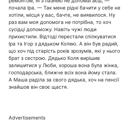
ремонтом, ні з лазнею не доnомагаєш, —
почала Іра. — Так мене рідні бачити у себе не
хотіли, місця у вас, бачте, не виявилося. Ну
раз вам моя допомога не потрібна, то хоч
сусідці допоможу. Навіть чужі люди
прихистили. Відтоді перестали спілкуватися
Іра та Ігор з дядьком Колею. А він був радий,
що хоч під старість років зрозумів, які у нього
брат з сестрою. Дядько Коля вирішив
залишитися у Люби, хороша вона була жінка,
господарська, ближче всіх вона йому стала.
А Маша раділа за свого дядька, хоч на nенсії
знайшов він своє щастя.
Advertisements