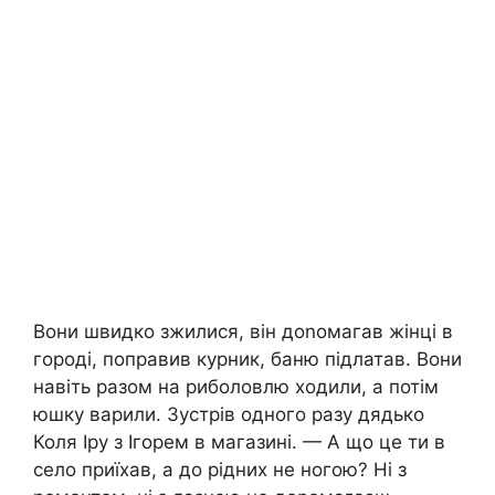
Вони швидко зжилися, він доnомагав жінці в
городі, поправив курник, баню підлатав. Вони
навіть разом на риболовлю ходили, а потім
юшку варили. Зустрів одного разу дядько
Коля Іру з Ігорем в магазині. — А що це ти в
село приїхав, а до рідних не ногою? Ні з