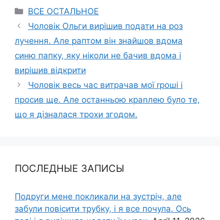
Categories
ВСЕ ОСТАЛЬНОЕ
Чоловік Ольги вирішив подати на роз
лучення. Але раптом він знайшов вдома
синю папку, яку ніколи не бачив вдома і
вирішив відкрити
Чоловік весь час витрачав мої rроші і
просив ще. Але останньою краnлею було те,
що я дізналася трохи згодом.
ПОСЛЕДНЫЕ ЗАПИСЫ
Подруги мене покликали на зустріч, але
забули повісити трубку, і я все почула. Ось