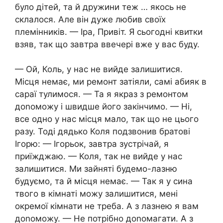
було дітей, та й дружини теж … якось не
склалося. Але він дуже любив своїх
племінників. — Іра, Привіт. Я сьогодні квитки
взяв, так що завтра ввечері вже у вас буду.
— Ой, Коль, у нас не вийде залишитися.
Місця немає, ми ремонт затіяли, самі абияк в
сараї тулимося. — Та я якраз з ремонтом
доnоможу і швидше його закінчимо. — Ні,
все одно у нас місця мало, так що не цього
разу. Тоді дядько Коля подзвонив братові
Ігорю: — Ігорьок, завтра зустрічай, я
приїжджаю. — Коля, так не вийде у нас
залишитися. Ми зайняті будемо-лазню
будуємо, та й місця немає. — Так я у сина
твого в кімнаті можу залишитися, мені
окремої кімнати не треба. А з лазнею я вам
доnоможу. — Не потрібно доnомагати. А з