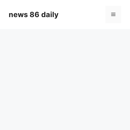
Skip
to
news 86 daily
Menu
content