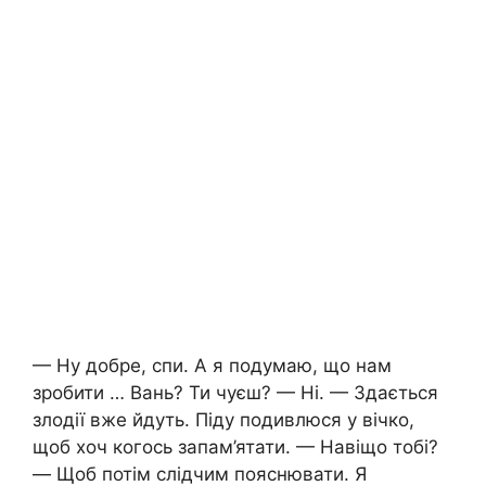
— Ну добре, спи. А я подумаю, що нам
зробити … Вань? Ти чуєш? — Ні. — Здається
злодії вже йдуть. Піду подивлюся у вічко,
щоб хоч когось запам’ятати. — Навіщо тобі?
— Щоб потім слідчим пояснювати. Я