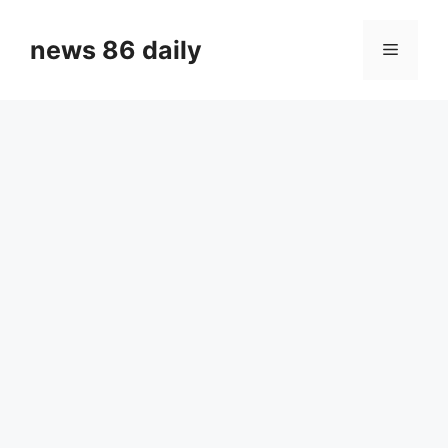
Skip
to
news 86 daily
Menu
content