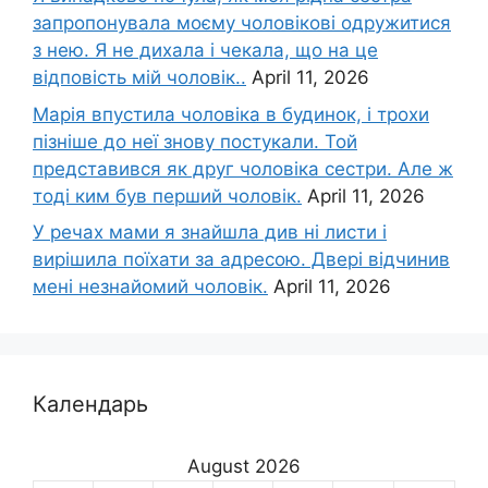
запропонувала моєму чоловікові одружитися
з нею. Я не дихала і чекала, що на це
відповість мій чоловік..
April 11, 2026
Марія впустила чоловіка в будинок, і трохи
пізніше до неї знову постукали. Той
представився як друг чоловіка сестри. Але ж
тоді ким був перший чоловік.
April 11, 2026
У речах мами я знайшла див ні листи і
вирішила поїхати за адресою. Двері відчинив
мені незнайомий чоловік.
April 11, 2026
Календарь
August 2026