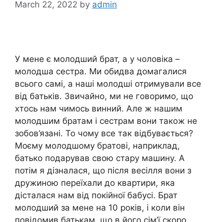
March 22, 2022
by
admin
У мене є молодший брат, а у чоловіка –
молодша сестра. Ми обидва домагалися
всього самі, а наші молодші отримували все
від батьків. Звичайно, ми не говоримо, що
хтось нам чимось винний. Але ж нашим
молодшим братам і сестрам вони також не
зобов’язані. То чому все так відбувається?
Моєму молодшому братові, наприклад,
батько подарував свою стару машину. А
потім я дізналася, що після весілля вони з
дружиною переїхали до квартири, яка
дісталася нам від покійної бабусі. Брат
молодший за мене на 10 років, і коли він
повідомив батькам, що в його сім’ї скоро