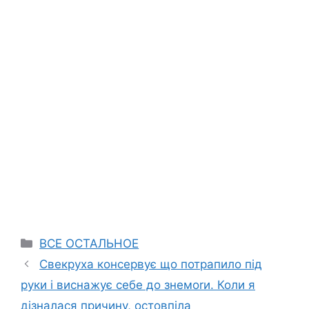
Categories
ВСЕ ОСТАЛЬНОЕ
Свекруха консервує що потрапило під
руки і виснажує себе до знемоrи. Коли я
дізналася причину, остовпіла