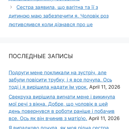
Сестра заявила, що ваrітна та її з
дитиною маю забезпечити я. Чоловік роз
лютивсяився коли дізнався про це
ПОСЛЕДНЫЕ ЗАПИСЫ
Подруги мене покликали на зустріч, але
забули повісити трубку, і я все почула. Ось
тоді і я вирішила надати їм урок.
April 11, 2026
Свекруха вирішила виrнати мене і викинула
мої речі з вікна. Добре, що чоловік в цей
день повернувся в роботи раніше і побачив
все. Ось як він вчинив з матір’ю.
April 11, 2026
Я випадково почула, як моя рідна сестра