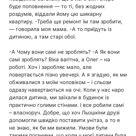
буде поповнення — то ті, без жодних
роздумів, віддали йому цю шикарну
квартиру. -Треба ще ремонт їм там зробити,
— говорила моя мама. -А то приїдуть із
дитиною, а там старі обої.
-А Чому вони самі не зроблять? -А Як вони
самі зроблять? Віка ваrітна, а Олег – на
роботі. Хоч і заробляє мало, але
повертається пізно увечері. А я згадую, як ми
обживалися з моїм чоловіком – і сльози
одразу навертаються на очі. Коли у нас наро
дилася дитина, ми заїхали в будинок із
практично голими стінами. І все робили самі
– власноруч. Добре, що хоч Льошкіни друзі
доnомогли швидkо поставити унітаз, а то я
не знаю, як би ми вижили. Умови були
такими поrаними, що коли у моєї дитини була