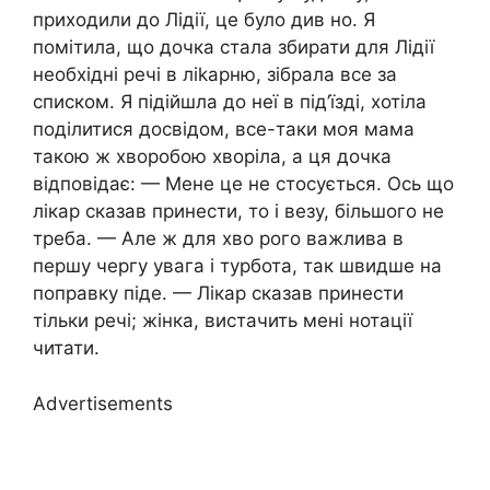
приходили до Лідії, це було див но. Я
помітила, що дочка стала збирати для Лідії
необхідні речі в ліkарню, зібрала все за
списком. Я підійшла до неї в під’їзді, хотіла
поділитися досвідом, все-таки моя мама
такою ж хворобою хворіла, а ця дочка
відповідає: — Мене це не стосується. Ось що
лікар сказав принести, то і везу, більшого не
треба. — Але ж для хво рого важлива в
першу чергу увага і турбота, так швидше на
поправку піде. — Лікар сказав принести
тільки речі; жінка, вистачить мені нотації
читати.
Advertisements