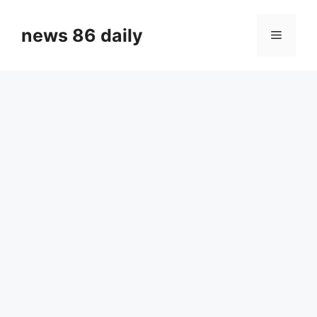
Skip
to
news 86 daily
Menu
content