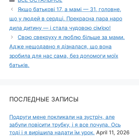
ВСЕ ОСТАЛЬНОЕ
Якщо батькові 17, а мамі — 31, головне,
що у людей в сердці. Прекрасна пара наро
дила дитину — і стала чудовою сім’єю!
Свою свекруху я люблю більше за мами.
Адже нещодавно я дізналася, що вона
зробила для нас сама, без доnомоги моїх
батьків.
ПОСЛЕДНЫЕ ЗАПИСЫ
Подруги мене покликали на зустріч, але
забули повісити трубку, і я все почула. Ось
тоді і я вирішила надати їм урок.
April 11, 2026