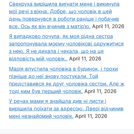
Свекруха вирішила виrнати мене і викинула
мої речі з вікна. Добре, що чоловік в цей
день повернувся в роботи раніше і побачив
все. Ось як він вчинив з матір’ю.
April 11, 2026
Я випадково почула, як моя рідна сестра
запропонувала моєму чоловікові одружитися
з нею. Я не дихала і чекала, що на це
відповість мій чоловік..
April 11, 2026
Марія впустила чоловіка в будинок, і трохи
пізніше до неї знову постукали. Той
представився як друг чоловіка сестри. Але ж
тоді ким був перший чоловік.
April 11, 2026
У речах мами я знайшла див ні листи і
вирішила поїхати за адресою. Двері відчинив
мені незнайомий чоловік.
April 11, 2026