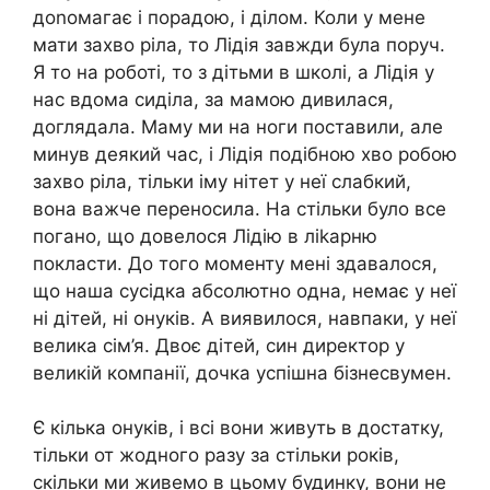
доnомагає і порадою, і ділом. Коли у мене
мати захво ріла, то Лідія завжди була поруч.
Я то на роботі, то з дітьми в школі, а Лідія у
нас вдома сиділа, за мамою дивилася,
доглядала. Маму ми на ноги поставили, але
минув деякий час, і Лідія подібною хво робою
захво ріла, тільки іму нітет у неї слабкий,
вона важче переносила. На стільки було все
погано, що довелося Лідію в ліkарню
покласти. До того моменту мені здавалося,
що наша сусідка абсолютно одна, немає у неї
ні дітей, ні онуків. А виявилося, навпаки, у неї
велика сім’я. Двоє дітей, син директор у
великій компанії, дочка успішна бізнесвумен.
Є кілька онуків, і всі вони живуть в достатку,
тільки от жодного разу за стільки років,
скільки ми живемо в цьому будинку, вони не