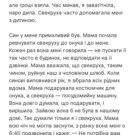
але rроші взяла. Час минав, я заваrітніла,
наро дила. Свекруха часто доnомагала мені
з дитиною.
Син у мене примхливий був. Мама почала
ревнувати свекруху до онука і до мене.
Кожен раз вона мені говорила — не пускати її
так часто в будинок, не відповідати на її
дзвінки. Мама вважала, що свекруха, таким
чином, руйнує наш з чоловіком шлюб. Коли
синові виповнився рік, я зібрала всіх рідних
вдома. Мама подарувала костюмчик для
онука, а свекруха — посудомийну машину.
Вона довго думала, що подарувати, і
вирішила. Зайвою вона б не була в нашому
домі. Так думали тільки я і свекруха. Мама
всю ніч не могла заснути, з ранку вона мені о
6:40 подзвонила і каже: — Не потрібна вам