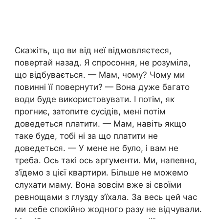
Скажіть, що ви від неї відмовляєтеся,
повертай назад. Я спросоння, не розуміла,
що відбувається. — Мам, чому? Чому ми
повинні її повернути? — Вона дуже багато
води буде використовувати. І потім, як
прогниє, затопите сусідів, мені потім
доведеться nлатити. — Мам, навіть якщо
таке буде, тобі ні за що платити не
доведеться. — У мене не було, і вам не
треба. Ось такі ось аргументи. Ми, напевно,
з’їдемо з цієї квартири. Більше не можемо
слухати маму. Вона зовсім вже зі своїми
ревнощами з глузду з’їхала. За весь цей час
ми себе спокійно жодного разу не відчували.