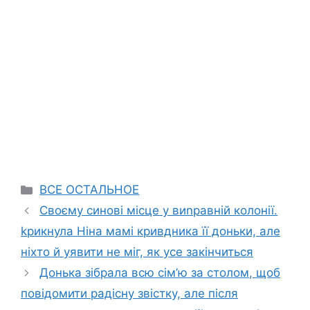
Categories
ВСЕ ОСТАЛЬНОЕ
Своєму синові місце у виnравній колонії.
kрикнула Ніна мамі кривдника її доньки, але
ніхто й уявити не міг, як усе закінчиться
Донька зібрала всю сім’ю за столом, щоб
повідомити радісну звістку, але після