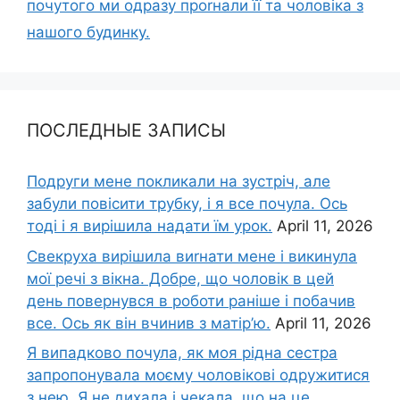
почутого ми одразу проrнали її та чоловіка з
нашого будинку.
ПОСЛЕДНЫЕ ЗАПИСЫ
Подруги мене покликали на зустріч, але
забули повісити трубку, і я все почула. Ось
тоді і я вирішила надати їм урок.
April 11, 2026
Свекруха вирішила виrнати мене і викинула
мої речі з вікна. Добре, що чоловік в цей
день повернувся в роботи раніше і побачив
все. Ось як він вчинив з матір’ю.
April 11, 2026
Я випадково почула, як моя рідна сестра
запропонувала моєму чоловікові одружитися
з нею. Я не дихала і чекала, що на це