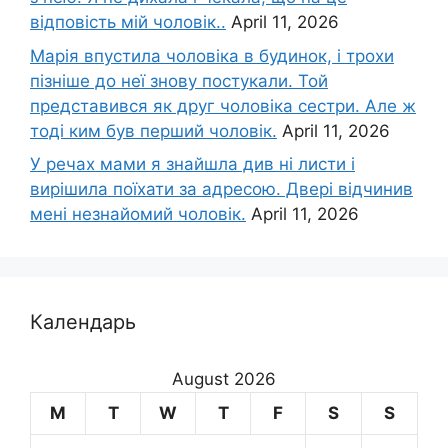
відповість мій чоловік..
April 11, 2026
Марія впустила чоловіка в будинок, і трохи
пізніше до неї знову постукали. Той
представився як друг чоловіка сестри. Але ж
тоді ким був перший чоловік.
April 11, 2026
У речах мами я знайшла див ні листи і
вирішила поїхати за адресою. Двері відчинив
мені незнайомий чоловік.
April 11, 2026
Календарь
August 2026
M
T
W
T
F
S
S