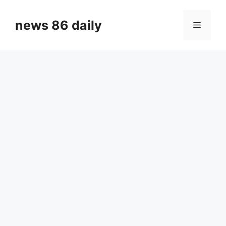
Skip
to
news 86 daily
Menu
content