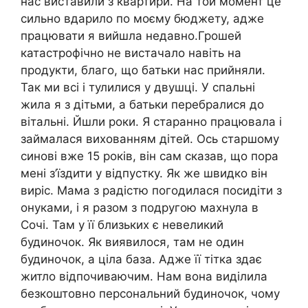
нас виставили з квартири. На той момент це
сильно вдарило по моєму бюджету, адже
працювати я вийшла недавно.Грошей
катастрофічно не вистачало навіть на
продукти, благо, що батьки нас прийняли.
Так ми всі і тулилися у двушці. У спальні
жила я з дітьми, а батьки перебралися до
вітальні. Йшли роки. Я старанно працювала і
займалася вихованням дітей. Ось старшому
синові вже 15 років, він сам сказав, що пора
мені з’їздити у відпустку. Як же швидко він
виріс. Мама з радістю погодилася посидіти з
онуками, і я разом з подругою махнула в
Сочі. Там у її близьких є невеликий
будиночок. Як виявилося, там не один
будиночок, а ціла база. Адже її тітка здає
житло відпочиваючим. Нам вона виділила
безкоштовно персональний будиночок, чому