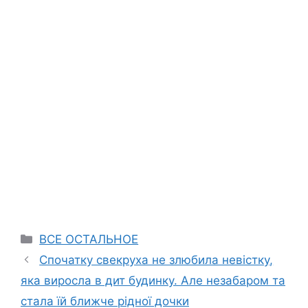
Categories
ВСЕ ОСТАЛЬНОЕ
Спочатку свекруха не злюбила невістку,
яка виросла в дит будинку. Але незабаром та
стала їй ближче рідної дочки