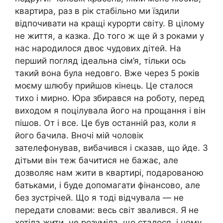
квартира, раз в рік стабільно ми їздили
відпочивати на кращі курорти світу. В цілому
не життя, а казка. До того ж ще й з роками у
нас народилося двоє чудових дітей. На
перший погляд ідеальна сім’я, тільки ось
такий вона була недовго. Вже через 5 років
моєму шлюбу прийшов кінець. Це сталося
тихо і мирно. Юра збирався на роботу, перед
виходом я поцілувала його на прощання і він
пішов. От і все. Це був останній раз, коли я
його бачила. Вночі мій чоловік
зателефонував, вибачився і сказав, що йде. З
дітьми він теж бачитися не бажає, але
дозволяє нам жити в квартирі, подарованою
батьками, і буде допомагати фінансово, але
без зустрічей. Що я тоді відчувала — не
передати словами: весь світ звалився. Я не
хотіла жити, не розуміла, що сталося, і чому