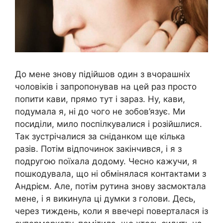
До мене знову підійшов один з вчорашніх
чоловіків і запропонував на цей раз просто
попити кави, прямо тут і зараз. Ну, кави,
подумала я, ні до чого не зобов’язує. Ми
посиділи, мило поспілкувалися і розійшлися.
Так зустрічалися за сніданком ще кілька
разів. Потім відпочинок закінчився, і я з
подругою поїхала додому. Чесно кажучи, я
пошкодувала, що ні обмінялася контактами з
Андрієм. Але, потім рутина знову засмоктала
мене, і я викинула ці думки з голови. Десь,
через тиждень, коли я ввечері поверталася із