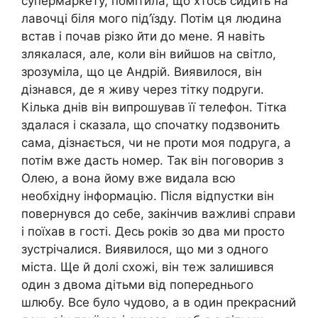
супермаркету, помітила, що хтось сидить на
лавочці біля мого під’їзду. Потім ця людина
встав і почав різко йти до мене. Я навіть
злякалася, але, коли він вийшов на світло,
зрозуміла, що це Андрій. Виявилося, він
дізнався, де я живу через тітку подруги.
Кілька днів він випрошував її телефон. Тітка
здалася і сказала, що спочатку подзвонить
сама, дізнається, чи не проти моя подруга, а
потім вже дасть номер. Так він поговорив з
Олею, а вона йому вже видала всю
необхідну інформацію. Після відпустки він
повернувся до себе, закінчив важливі справи
і поїхав в гості. Десь років зо два ми просто
зустрічалися. Виявилося, що ми з одного
міста. Ще й долі схожі, він теж залишився
один з двома дітьми від попереднього
шлюбу. Все було чудово, а в один прекрасний