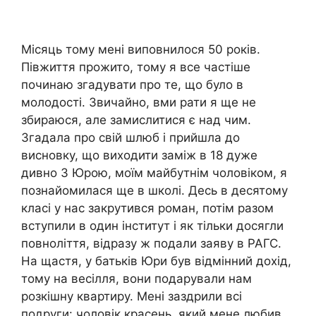
Місяць тому мені виповнилося 50 років.
Півжиття прожито, тому я все частіше
починаю згадувати про те, що було в
молодості. Звичайно, вми рати я ще не
збираюся, але замислитися є над чим.
Згадала про свій шлюб і прийшла до
висновку, що виходити заміж в 18 дуже
дивно З Юрою, моїм майбутнім чоловіком, я
познайомилася ще в школі. Десь в десятому
класі у нас закрутився роман, потім разом
вступили в один інститут і як тільки досягли
повноліття, відразу ж подали заяву в РАГС.
На щастя, у батьків Юри був відмінний дохід,
тому на весілля, вони подарували нам
розкішну квартиру. Мені заздрили всі
подруги: чоловік красень, який мене любив,