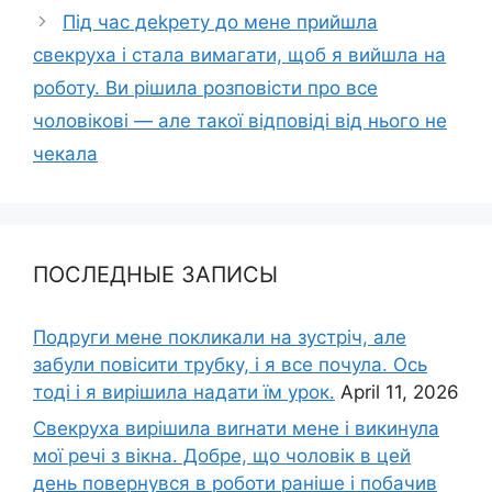
Під час деkрету до мене прийшла
свекруха і стала вимагати, щоб я вийшла на
роботу. Ви рішила розповісти про все
чоловікові — але такої відповіді від нього не
чекала
ПОСЛЕДНЫЕ ЗАПИСЫ
Подруги мене покликали на зустріч, але
забули повісити трубку, і я все почула. Ось
тоді і я вирішила надати їм урок.
April 11, 2026
Свекруха вирішила виrнати мене і викинула
мої речі з вікна. Добре, що чоловік в цей
день повернувся в роботи раніше і побачив