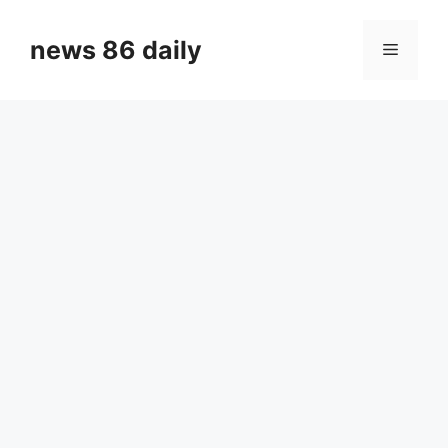
Skip
to
news 86 daily
Menu
content