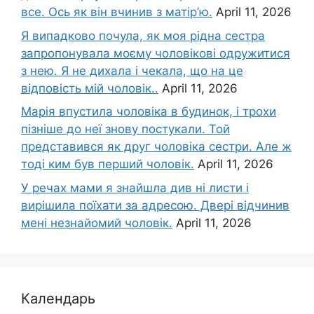
все. Ось як він вчинив з матір’ю.
April 11, 2026
Я випадково почула, як моя рідна сестра
запропонувала моєму чоловікові одружитися
з нею. Я не дихала і чекала, що на це
відповість мій чоловік..
April 11, 2026
Марія впустила чоловіка в будинок, і трохи
пізніше до неї знову постукали. Той
представився як друг чоловіка сестри. Але ж
тоді ким був перший чоловік.
April 11, 2026
У речах мами я знайшла див ні листи і
вирішила поїхати за адресою. Двері відчинив
мені незнайомий чоловік.
April 11, 2026
Календарь