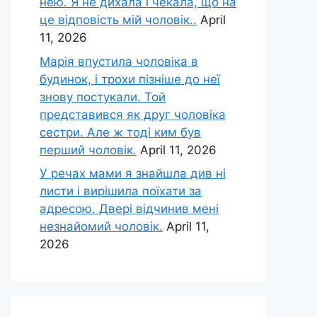
нею. Я не дихала і чекала, що на
це відповість мій чоловік..
April
11, 2026
Марія впустила чоловіка в
будинок, і трохи пізніше до неї
знову постукали. Той
представився як друг чоловіка
сестри. Але ж тоді ким був
перший чоловік.
April 11, 2026
У речах мами я знайшла див ні
листи і вирішила поїхати за
адресою. Двері відчинив мені
незнайомий чоловік.
April 11,
2026