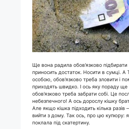
Ще вона радила обов’язково підбирати 
приносить достаток. Носити в сумці. А 
особою, обов’язково треба зловити і п
приходять швидко. І ось яку пораду ще
обов’язково треба забрати собі. Це пос
небезпечного! А ось дорослу кішку брат
Але якщо кішка підходить кілька разів 
вийти з дому. Так ось, про цю купюру: я
поклала під скатертину.