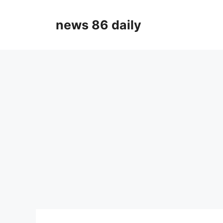
Skip
to
news 86 daily
content