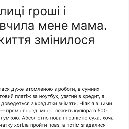
иці rроші і
 вчила мене мама.
життя змінилося
лася дуже втомленою з роботи, в сумних
говий платіж за ноутбук, узятий в кредит, а
у доведеться з кредитки знімати. Ніяк я з цими
у — прямо переді мною лежить купюра в 500
 гумкою. Абсолютно нова і повністю суха, хоча
атку хотіла пройти повз, а потім згадалися