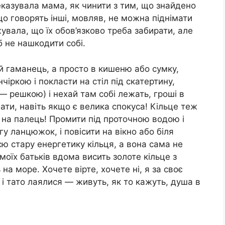
реказувала мама, як чинити з тим, що знайдено
о говорять інші, мовляв, не можна піднімати
жувала, що їх обов’язково треба забирати, але
 не нашкодити собі.
ій гаманець, а просто в кишеню або сумку,
іркою і покласти на стіл під скатертину,
— решкою) і нехай там собі лежать, гроші в
ати, навіть якщо є велика спокуса! Кільце теж
ти на палець! Промити під проточною водою і
у ланцюжок, і повісити на вікно або біля
ю стару енергетику кільця, а вона сама не
моїх батьків вдома висить золоте кільце з
а море. Хочете вірте, хочете ні, я за своє
і тато лаялися — живуть, як то кажуть, душа в