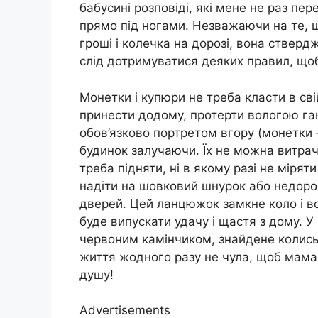
бабусині розповіді, які мене не раз пе
прямо під ногами. Незважаючи на те, щ
гроші і колечка на дорозі, вона стверд
слід дотримуватися деяких правил, щоб
Монетки і купюри не треба класти в св
принести додому, протерти вологою ганч
обов’язково портретом вгору (монетки 
будинок залучаючи. Їх не можна витрач
треба підняти, ні в якому разі не міря
надіти на шовковий шнурок або недорог
дверей. Цей ланцюжок замкне коло і вс
буде випускати удачу і щастя з дому. У 
червоним камінчиком, знайдене колись н
життя жодного разу не чула, щоб мама 
душу!
Advertisements