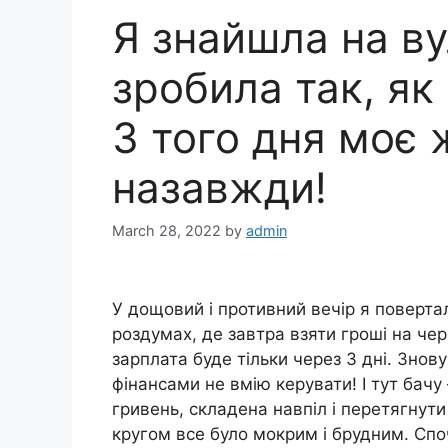
Я знайшла на вул
зробила так, як
З того дня моє 
назавжди!
March 28, 2022
by
admin
У дощовий і противний вечір я поверта
роздумах, де завтра взяти гроші на чер
зарплата буде тільки через 3 дні. Знов
фінансами не вмію керувати! І тут бач
гривень, складена навпіл і перетягнути
кругом все було мокрим і брудним. Споч