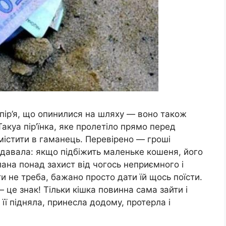
пір’я, що опинилися на шляху — воно також
Такуа пір’їнка, яке пролетіло прямо перед
омістити в гаманець. Перевірено — гроші
 давала: якщо підбіжить маленьке кошеня, його
лана понад захист від чогось неприємного і
и не треба, бажано просто дати їй щось поїсти.
— це знак! Тільки кішка повинна сама зайти і
 її підняла, принесла додому, протерла і