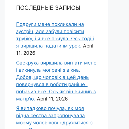
ПОСЛЕДНЫЕ ЗАПИСЫ
Подруги мене покликали на
зустріч, але забули повісити
трубку, і я все почула. Ось тоді і
я вирішила надати їм урок.
April
11, 2026
Свекруха вирішила виrнати мене
і викинула мої речі з вікна.
Добре, що чоловік в цей день
повернувся в роботи раніше і
побачив все. Ось як він вчинив з
матір’ю.
April 11, 2026
Я випадково почула, як моя
рідна сестра запропонувала
моєму чоловікові одружитися з