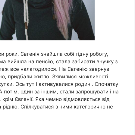
и роки. Євгенія знайшла собі гідну роботу,
ма вийшла на пенсію, стала забирати внучку з
теж все налагодилося. На Євгенію звернув
но, придбали житло. З’явилися можливості
упки. Ось тут і активувалися родичі. Спочатку
 потім, один за іншим, стали запрошувати і на
, крім Євгенії. Яка чемно відмовляється від
 рідню. Спілкуватися з ними категорично не