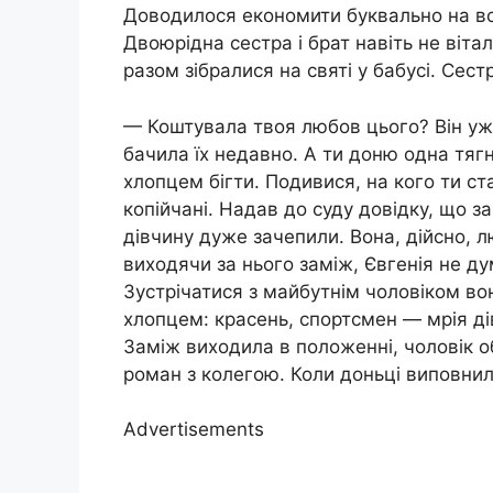
Доводилося економити буквально на вс
Двоюрідна сестра і брат навіть не вітали
разом зібралися на святі у бабусі. Сес
— Коштувала твоя любов цього? Він уж
бачила їх недавно. А ти доню одна тягн
хлопцем бігти. Подивися, на кого ти с
копійчані. Надав до суду довідку, що з
дівчину дуже зачепили. Вона, дійсно, 
виходячи за нього заміж, Євгенія не ду
Зустрічатися з майбутнім чоловіком во
хлопцем: красень, спортсмен — мрія ді
Заміж виходила в положенні, чоловік об
роман з колегою. Коли доньці виповнил
Advertisements