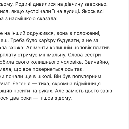
ьому. Родичі дивилися на дівчину зверхньо.
ся, якщо зустрічали її на вулиці. Якось всі
тра з насмішкою сказала:
е на інший одружився, вона в положенні,
еш. Треба було кар’єру будувати, а не за
тала схожа! Аліменти колишній чоловік платив
арплату отримує мінімальну. Слова сестри
любила свого колишнього чоловіка. Звичайно,
мала, що все повернеться ось так.
ни почали ще в школі. Він був популярним
вчат. Євгенія — тиха, скромна відмінниця.
іцяв носити на руках. Але замість цього завів
ося два роки — пішов з дому.