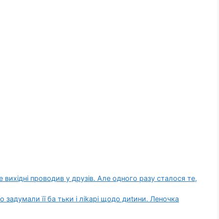
е вихідні проводив у друзів. Але одного разу сталося те,
 задумали її ба тьки і ліkарі щодо диtини. Леночка