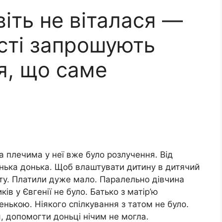
віть не віталася —
ості запрошують
я, що саме
за плечима у неї вже було розлучення. Від
ька донька. Щоб влаштувати дитину в дитячий
боту. Платили дуже мало. Паралельно дівчина
ів у Євгенії не було. Батько з матір’ю
енькою. Ніякого спілкування з татом не було.
, допомогти доньці нічим не могла.