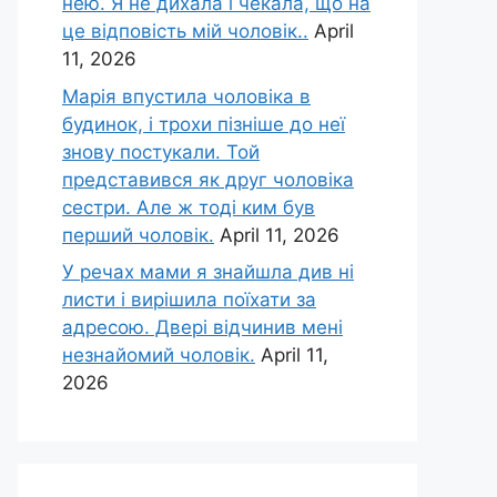
нею. Я не дихала і чекала, що на
це відповість мій чоловік..
April
11, 2026
Марія впустила чоловіка в
будинок, і трохи пізніше до неї
знову постукали. Той
представився як друг чоловіка
сестри. Але ж тоді ким був
перший чоловік.
April 11, 2026
У речах мами я знайшла див ні
листи і вирішила поїхати за
адресою. Двері відчинив мені
незнайомий чоловік.
April 11,
2026