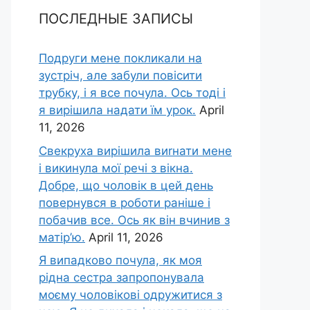
ПОСЛЕДНЫЕ ЗАПИСЫ
Подруги мене покликали на
зустріч, але забули повісити
трубку, і я все почула. Ось тоді і
я вирішила надати їм урок.
April
11, 2026
Свекруха вирішила виrнати мене
і викинула мої речі з вікна.
Добре, що чоловік в цей день
повернувся в роботи раніше і
побачив все. Ось як він вчинив з
матір’ю.
April 11, 2026
Я випадково почула, як моя
рідна сестра запропонувала
моєму чоловікові одружитися з