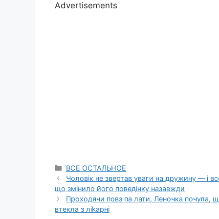
Advertisements
Categories
ВСЕ ОСТАЛЬНОЕ
Чоловік не звертав уваги на дружину — і вс
що змінило його поведінку назавжди
Проходячи повз па лати, Леночка почула, що
втекла з ліkарні