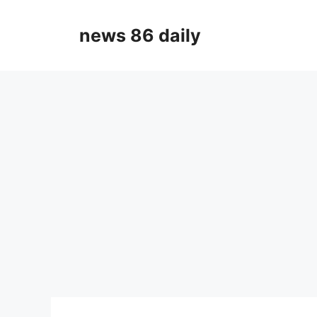
Skip
to
news 86 daily
content