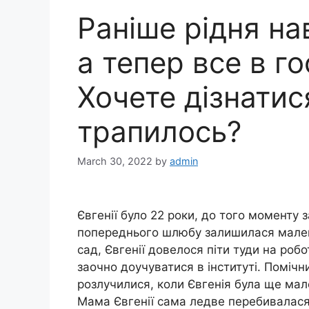
Раніше рідня на
а тепер все в г
Хочете дізнатис
трапилось?
March 30, 2022
by
admin
Євгенії було 22 роки, до того моменту 
попереднього шлюбу залишилася мален
сад, Євгенії довелося піти туди на ро
заочно доучуватися в інституті. Помічник
розлучилися, коли Євгенія була ще мал
Мама Євгенії сама ледве перебивалася