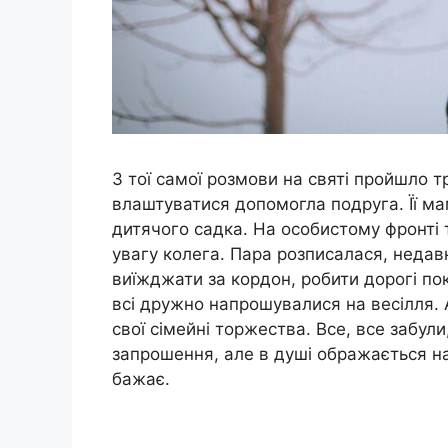
З тої самої розмови на святі пройшло тр
влаштуватися допомогла подруга. Її ма
дитячого садка. На особистому фронті 
увагу колега. Пара розписалася, недав
виїжджати за кордон, робити дорогі пок
всі дружно напрошувалися на весілля. А
свої сімейні торжества. Все, все забули
запрошення, але в душі ображається на
бажає.