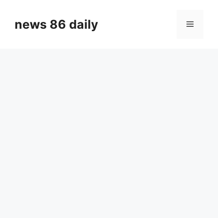
Skip
to
news 86 daily
Menu
content