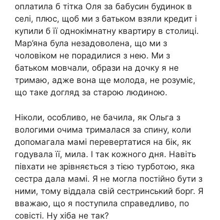
оплатила б тітка Оля за бабусин будинок в
селі, плюс, щоб ми з батьком взяли кредит і
купили б її однокімнатну квартиру в столиці.
Мар’яна була незадоволена, що ми з
чоловіком не порадилися з нею. Ми з
батьком мовчали, образи на дочку я не
тримаю, адже вона ще молода, не розуміє,
що таке догляд за старою людиною.
Ніколи, особливо, не бачила, як Ольга з
вологими очима трималася за спину, коли
допомагала мамі перевертатися на бік, як
годувала її, мила. І так кожного дня. Навіть
півхати не зрівняється з тією турботою, яка
сестра дала мамі. Я не могла постійно бути з
ними, тому віддала свій сестринський борг. Я
вважаю, що я поступила справедливо, по
совісті. Ну хіба не так?