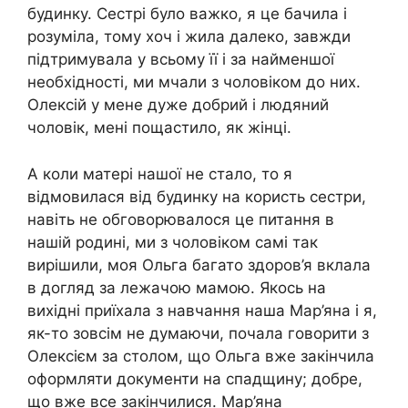
будинку. Сестрі було важко, я це бачила і
розуміла, тому хоч і жила далеко, завжди
підтримувала у всьому її і за найменшої
необхідності, ми мчали з чоловіком до них.
Олексій у мене дуже добрий і людяний
чоловік, мені пощастило, як жінці.
А коли матері нашої не стало, то я
відмовилася від будинку на користь сестри,
навіть не обговорювалося це питання в
нашій родині, ми з чоловіком самі так
вирішили, моя Ольга багато здоров’я вклала
в догляд за лежачою мамою. Якось на
вихідні приїхала з навчання наша Мар’яна і я,
як-то зовсім не думаючи, почала говорити з
Олексієм за столом, що Ольга вже закінчила
оформляти документи на спадщину; добре,
що вже все закінчилися. Мар’яна