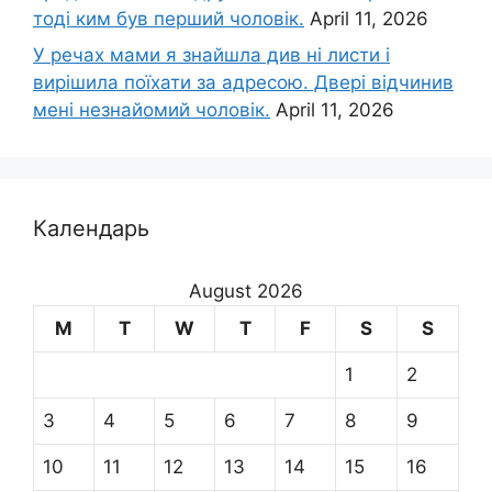
тоді ким був перший чоловік.
April 11, 2026
У речах мами я знайшла див ні листи і
вирішила поїхати за адресою. Двері відчинив
мені незнайомий чоловік.
April 11, 2026
Календарь
August 2026
M
T
W
T
F
S
S
1
2
3
4
5
6
7
8
9
10
11
12
13
14
15
16