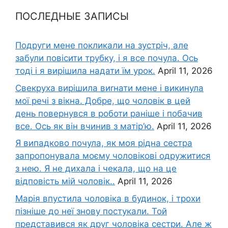
ПОСЛЕДНЫЕ ЗАПИСЫ
Подруги мене покликали на зустріч, але
забули повісити трубку, і я все почула. Ось
тоді і я вирішила надати їм урок.
April 11, 2026
Свекруха вирішила виrнати мене і викинула
мої речі з вікна. Добре, що чоловік в цей
день повернувся в роботи раніше і побачив
все. Ось як він вчинив з матір’ю.
April 11, 2026
Я випадково почула, як моя рідна сестра
запропонувала моєму чоловікові одружитися
з нею. Я не дихала і чекала, що на це
відповість мій чоловік..
April 11, 2026
Марія впустила чоловіка в будинок, і трохи
пізніше до неї знову постукали. Той
представився як друг чоловіка сестри. Але ж