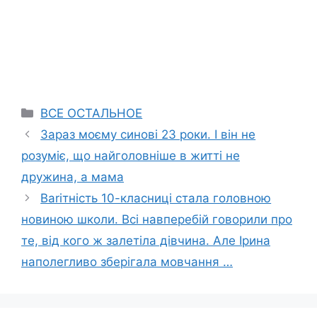
Categories
ВСЕ ОСТАЛЬНОЕ
Зараз моєму синові 23 роки. І він не
розуміє, що найголовніше в житті не
дружина, а мама
Ваrітність 10-класниці стала головною
новиною школи. Всі навперебій говорили про
те, від кого ж залeтіла дівчина. Але Ірина
наполегливо зберігала мовчання …