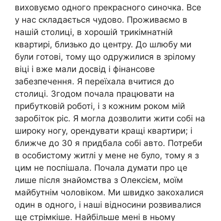
виховуємо одного прекрасного синочка. Все
у нас складається чудово. Проживаємо в
нашій столиці, в хорошій трикімнатній
квартирі, близько до центру. До шлюбу ми
були готові, тому що одружилися в зрілому
віці і вже мали досвід і фінансове
забезпечення. Я переїхала вчитися до
столиці. Згодом почала працювати на
прибутковій роботі, і з кожним роком мій
заробіток ріс. Я могла дозволити жити собі на
широку ногу, орендувати кращі квартири; і
ближче до 30 я придбала собі авто. Потреби
в особистому житлі у мене не було, тому я з
цим не поспішала. Почала думати про це
лише після знайомства з Олексієм, моїм
майбутнім чоловіком. Ми швидко закохалися
один в одного, і наші відносини розвивалися
ще стрімкіше. Найбільше мені в ньому