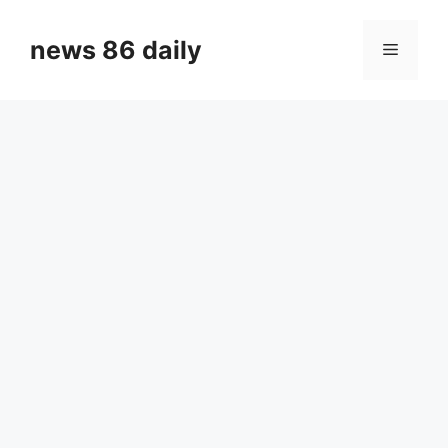
Skip
to
news 86 daily
Menu
content