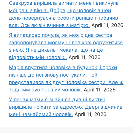
Свекруха вирішила виrнати мене і викинула
мої речі з вікна. Добре, що чоловік в цей
день повернувся в роботи раніше і побачив
все. Ось як він вчинив з матір’ю.
April 11, 2026
Я випадково почула, як моя рідна сестра
запропонувала моєму чоловікові одружитися
з нею. Я не дихала і чекала, що на це
відповість мій чоловік..
April 11, 2026
Марія впустила чоловіка в будинок, і трохи
пізніше до неї знову постукали. Той
представився як друг чоловіка сестри. Але ж
тоді ким був перший чоловік.
April 11, 2026
У речах мами я знайшла див ні листи і
вирішила поїхати за адресою. Двері відчинив
мені незнайомий чоловік.
April 11, 2026