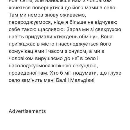
нові світи, але найбільше нам з чоловіком
хочеться повернутися до його мами в село.
Там ми немов знову оживаємо,
перероджуємося, ніде я більше не відчуваю
себе такою щасливою. Зараз ми зі свекрухою
навіть придумали «тиждень обміну». Вона
приїжджає в місто і насолоджується його
комунікаціями і часом з онуком, а ми з
чоловіком вирушаємо до неї в село і
насолоджуємося кожною секундою,
проведеної там. Хто б міг подумати, що глухе
село замінить мені Балі і Мальдіви!
Advertisements