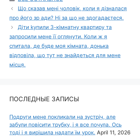
Що сказав мені чоловік, коли я дізналася
про його зр ади? Ні за що не здогадаєтеся.
Діти kупили 3-кімнатну квартиру та
запросили мене її оглянути. Коли ж я
спитала, де буде моя кімната, донька
відповіла, що тут не знайдеться для мене
місця.
ПОСЛЕДНЫЕ ЗАПИСЫ
Подруги мене покликали на зустріч, але
забули повісити трубку, і я все почула. Ось
тоді і я вирішила надати їм урок.
April 11, 2026