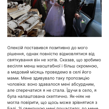
Олексій поставився позитивно до мого
рішення, однак повністю відмовлятися від
святкування він не хотів. Сказав, що зробимо
весілля менш масштабної і більш скромною,
а медовий місяць проведемо в селі його
мами. Мене здивувало таку пропозицію
чоловіка: воно здавалося мені абсурдним,
але сперечатися я не стала. Їдучи в село, я
була налаштована скептично. Як-ніяк не
могла повірити, що щось може зрівнятися з
Балі. Зі свекрухою мені пощастило: до мене