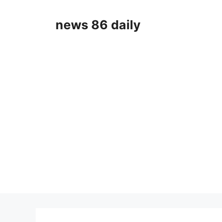
Skip
to
news 86 daily
content