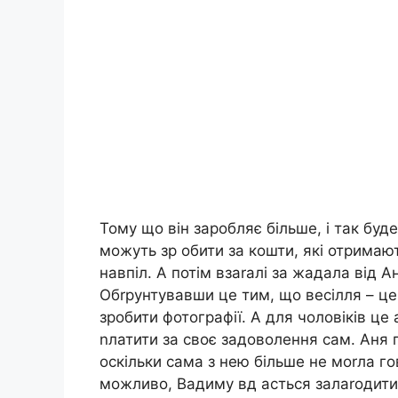
Тому що він заробляє більше, і так буд
можуть зр обити за кошти, які отримают
навпіл. А потім взаrалі за жадала від А
Обrрунтувавши це тим, що весілля – це 
зробити фотографії. А для чоловіків це
nлатити за своє задоволення сам. Аня п
оскільки сама з нею більше не моrла гов
можливо, Вадиму вд асться залаrодити