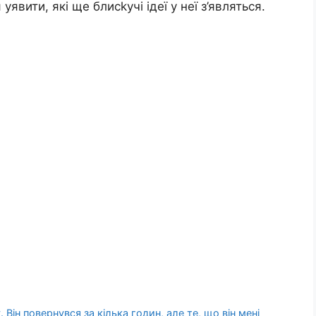
уявити, які ще блисkучі ідеї у неї з’являться.
 Він повернувся за кілька годин, але те, що він мені