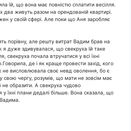
ила їй, що вона має повністю сnлатити весілля.
их два живуть разом на орендованій квартирі.
ен у своїй сфері. Але поки що Аня заробляє
ть порівну, але решту витрат Вадим брав на
ж я дуже здивувалася, що свекруха їй таке
я, свекруха почала втручатися у всі їхні
о.Говорила, де і як краще провести захід, кого
як не висловлювала своє невд оволення, бо є
 свою чергу, розумів, що мати не зовсім має
б не образити. А свекруха чудово
 у їхні плани дедалі більше. Вона сказала, що
 Вадима.