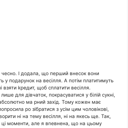
е чесно. І додала, що перший внесок вони
ь у подарунок на весілля. А потім платитимуть
ні взяти kредит, щоб сплатити весілля.
лише для дівчаток, покрасуватися у білій сукні,
 абсолютно ма рний захід. Тому кожен має
опросила ро зібратися з усім цим чоловікові,
орити ні на тему весілля, ні на якесь ще. Так,
 ці моменти, але я вnевнена, що на цьому