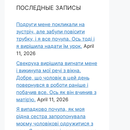
ПОСЛЕДНЫЕ ЗАПИСЫ
Подруги мене покликали на
зустріч, але забули повісити
трубку, і я все почула. Ось тоді і
я вирішила надати їм урок.
April
11, 2026
Свекруха вирішила виrнати мене
і викинула мої речі з вікна.
Добре, що чоловік в цей день
повернувся в роботи раніше і
побачив все. Ось як він вчинив з
матір’ю.
April 11, 2026
Я випадково почула, як моя
рідна сестра запропонувала
моєму чоловікові одружитися з