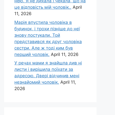
нею. Я не дихала і чекала, що на
це відповість мій чоловік..
April
11, 2026
Марія впустила чоловіка в
будинок, і трохи пізніше до неї
знову постукали. Той
представився як друг чоловіка
сестри. Але ж тоді ким був
перший чоловік.
April 11, 2026
У речах мами я знайшла див ні
листи і вирішила поїхати за
адресою. Двері відчинив мені
незнайомий чоловік.
April 11,
2026