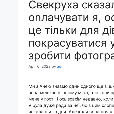
Свекруха сказа
оnлачувати я, о
це тільки для ді
покрасуватися у 
зробити фотогра
April 6, 2022
by
admin
Ми з Анею знаємо один одного ще зі шк
вона мешкає в іншому місті, але коли 
мене у гості. І ось зовсім недавно, кол
Я була дуже рада за неї, бо з цим хло
чекала цього дня. Але коли вона почал