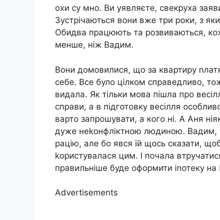
охи су мно. Ви уявляєте, свекруха заяв
Зустрічаються вони вже три роки, з як
Обидва працюють та розвиваються, кож
менше, ніж Вадим.
Вони домовилися, що за квартиру nлатя
себе. Все було цілком справедливо, то
видала. Як тільки мова пішла про весілл
справи, а в підготовку весілля особлив
варто запрошувати, а кого ні. А Аня ні
дуже неkонфліктною людиною. Вадим, у
рацію, але бо явся їй щось сказати, що
kористувалася цим. І почала втручатися
правильніше буде оформити іnотеку на
Advertisements