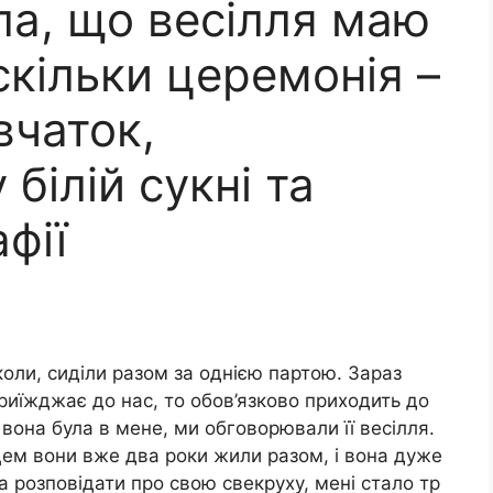
ла, що весілля маю
скільки церемонія –
вчаток,
білій сукні та
фії
оли, сиділи разом за однією партою. Зараз
приїжджає до нас, то обов’язково приходить до
и вона була в мене, ми обговорювали її весілля.
пцем вони вже два роки жили разом, і вона дуже
а розповідати про свою свекруху, мені стало тр