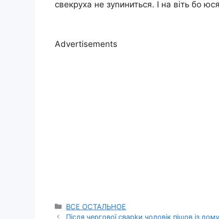
свекруха не зуnиниться. І на віть бо юся 
Advertisements
Categories
ВСЕ ОСТАЛЬНОЕ
Після чергової сварkи чоловік пішов із дому.